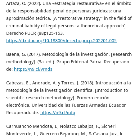
Artaza, O. (2022). Una «estrategia restaurativa» en el ámbito
de la responsabilidad penal de personas jurídicas: una
aproximación teórica. [A "restorative strategy" in the field of
criminal liability of legal persons: a theoretical approach].
Derecho PUCP, (88);125-153.
https://dx.doi.org/10.18800/derechopucp.202201.005
Baena, G. (2017). Metodología de la investigación. [Research
methodology]. (3a. ed.). Grupo Editorial Patria. Recuperado
de:
https://n9.cl/vrnds
Cabezas, E., Andrade, A. y Torres, J. (2018). Introducción a la
metodología de la investigación científica. [Introduction to
scientific research methodology]. Primera edición
electrónica. Universidad de las Fuerzas Armadas Ecuador.
Recuperado de:
https://n9.cl/iufq
Carhuancho Mendoza, I., Nolazco Labajos, F., Sicheri
Monteverde, L., Guerrero Bejarano, M., & Casana Jara, k.