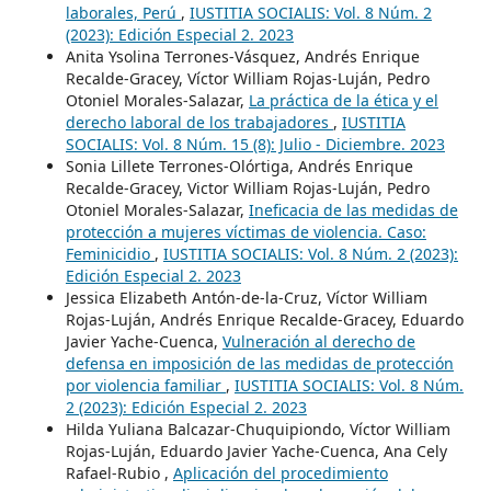
laborales, Perú
,
IUSTITIA SOCIALIS: Vol. 8 Núm. 2
(2023): Edición Especial 2. 2023
Anita Ysolina Terrones-Vásquez, Andrés Enrique
Recalde-Gracey, Víctor William Rojas-Luján, Pedro
Otoniel Morales-Salazar,
La práctica de la ética y el
derecho laboral de los trabajadores
,
IUSTITIA
SOCIALIS: Vol. 8 Núm. 15 (8): Julio - Diciembre. 2023
Sonia Lillete Terrones-Olórtiga, Andrés Enrique
Recalde-Gracey, Victor William Rojas-Luján, Pedro
Otoniel Morales-Salazar,
Ineficacia de las medidas de
protección a mujeres víctimas de violencia. Caso:
Feminicidio
,
IUSTITIA SOCIALIS: Vol. 8 Núm. 2 (2023):
Edición Especial 2. 2023
Jessica Elizabeth Antón-de-la-Cruz, Víctor William
Rojas-Luján, Andrés Enrique Recalde-Gracey, Eduardo
Javier Yache-Cuenca,
Vulneración al derecho de
defensa en imposición de las medidas de protección
por violencia familiar
,
IUSTITIA SOCIALIS: Vol. 8 Núm.
2 (2023): Edición Especial 2. 2023
Hilda Yuliana Balcazar-Chuquipiondo, Víctor William
Rojas-Luján, Eduardo Javier Yache-Cuenca, Ana Cely
Rafael-Rubio ,
Aplicación del procedimiento