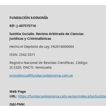
FUNDACIÓN kOINONÍA
RIF: J-407575716
Iustitia Socialis. Revista Arbitrada de Ciencias
Jurídicas y Criminalísticas
Hecho el Depósito de Ley: FA2016000064
ISSN: 2542-3371
Registro Nacional de Revistas Científicas. Código:
2I.S320. ONCTI. Venezuela
presidencia@fundacionkoinonia.com.ve
Web Page
URL:
https://fundacionkoinonia.com.ve/ojs/index.php/Iustitia
OAI-PMH