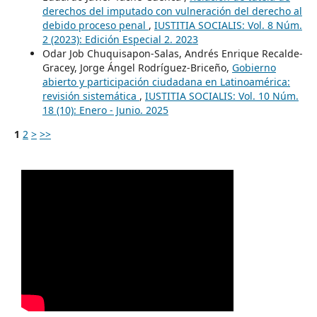
derechos del imputado con vulneración del derecho al
debido proceso penal
,
IUSTITIA SOCIALIS: Vol. 8 Núm.
2 (2023): Edición Especial 2. 2023
Odar Job Chuquisapon-Salas, Andrés Enrique Recalde-
Gracey, Jorge Ángel Rodríguez-Briceño,
Gobierno
abierto y participación ciudadana en Latinoamérica:
revisión sistemática
,
IUSTITIA SOCIALIS: Vol. 10 Núm.
18 (10): Enero - Junio. 2025
1
2
>
>>