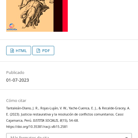
HTML
PDF
Publicado
01-07-2023
Cómo citar
Tantaleán-Olano, J. R., Rojas-Luján, V. W., Yache-Cuenca, E. J., & Recalde-Gracey, A.
E. (2023). Justicia restaurativa y la resolución de conflictos comunitarios. Caso:
Cajamarca, Perú.
IUSTITIA SOCIALIS
,
8
(15), 54–68.
https://doi.org/10.35381/racji.v8i15.2581
Más formatos de cita