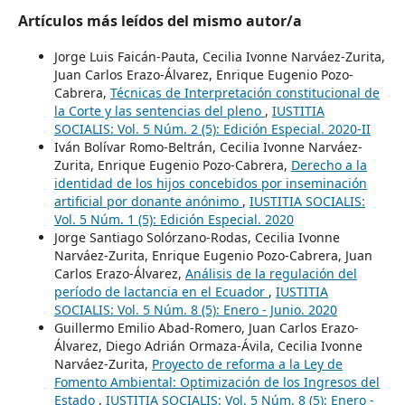
Artículos más leídos del mismo autor/a
Jorge Luis Faicán-Pauta, Cecilia Ivonne Narváez-Zurita,
Juan Carlos Erazo-Álvarez, Enrique Eugenio Pozo-
Cabrera,
Técnicas de Interpretación constitucional de
la Corte y las sentencias del pleno
,
IUSTITIA
SOCIALIS: Vol. 5 Núm. 2 (5): Edición Especial. 2020-II
Iván Bolívar Romo-Beltrán, Cecilia Ivonne Narváez-
Zurita, Enrique Eugenio Pozo-Cabrera,
Derecho a la
identidad de los hijos concebidos por inseminación
artificial por donante anónimo
,
IUSTITIA SOCIALIS:
Vol. 5 Núm. 1 (5): Edición Especial. 2020
Jorge Santiago Solórzano-Rodas, Cecilia Ivonne
Narváez-Zurita, Enrique Eugenio Pozo-Cabrera, Juan
Carlos Erazo-Álvarez,
Análisis de la regulación del
período de lactancia en el Ecuador
,
IUSTITIA
SOCIALIS: Vol. 5 Núm. 8 (5): Enero - Junio. 2020
Guillermo Emilio Abad-Romero, Juan Carlos Erazo-
Álvarez, Diego Adrián Ormaza-Ávila, Cecilia Ivonne
Narváez-Zurita,
Proyecto de reforma a la Ley de
Fomento Ambiental: Optimización de los Ingresos del
Estado
,
IUSTITIA SOCIALIS: Vol. 5 Núm. 8 (5): Enero -