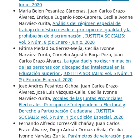
Junio. 2020
María Belén Pesantez-Cárdenas, Juan Carlos Erazo-
Álvarez, Enrique Eugenio Pozo-Cabrera, Cecilia Ivonne
Narváez-Zurita,
Análisis del régimen especial de
trabajo doméstico desde el principio de igualdad y la
prohibición de discriminación
,
IUSTITIA SOCIALIS:
Vol. 5 Núm. 8 (5): Enero - Junio. 2020
Fátima Piedad Gutiérrez-Mejía, Cecilia Ivonne
Narváez-Zurita, Cornelio Agustín Borja-Pozo, Juan
Carlos Erazo-Álvarez,
La igualdad y no discriminación
de las personas con discapacidad intelectual en la
Educación Superior
,
IUSTITIA SOCIALIS: Vol. 5 Núm. 1
(5): Edición Especial. 2020
José Andrés Pesántez-Ochoa, Juan Carlos Erazo-
Álvarez, José Luis Vázquez-Calle, Cecilia Ivonne
Narváez-Zurita,
Vocales de las Juntas Provinciales
Electorales: Principio de Independencia Electoral y
Derecho a Participación Ciudadana
,
IUSTITIA
SOCIALIS: Vol. 5 Núm. 1 (5): Edición Especial. 2020
Fernando Alfredo Torres-Villizhañay, Juan Carlos
Erazo-Álvarez, Diego Adrián Ormaza-Ávila, Cecilia
Ivonne Narváez-Zurita,
Parámetros de valoración para