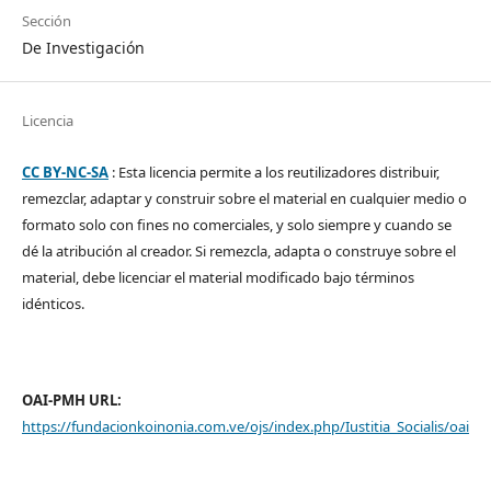
Sección
De Investigación
Licencia
CC BY-NC-SA
: Esta licencia permite a los reutilizadores distribuir,
remezclar, adaptar y construir sobre el material en cualquier medio o
formato solo con fines no comerciales, y solo siempre y cuando se
dé la atribución al creador. Si remezcla, adapta o construye sobre el
material, debe licenciar el material modificado bajo términos
idénticos.
OAI-PMH URL:
https://fundacionkoinonia.com.ve/ojs/index.php/Iustitia_Socialis/oai