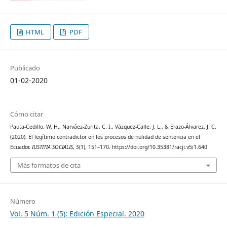
HTML
PDF
Publicado
01-02-2020
Cómo citar
Pauta-Cedillo, W. H., Narváez-Zurita, C. I., Vázquez-Calle, J. L., & Erazo-Álvarez, J. C.
(2020). El legítimo contradictor en los procesos de nulidad de sentencia en el
Ecuador.
IUSTITIA SOCIALIS
,
5
(1), 151–170. https://doi.org/10.35381/racji.v5i1.640
Más formatos de cita
Número
Vol. 5 Núm. 1 (5): Edición Especial. 2020