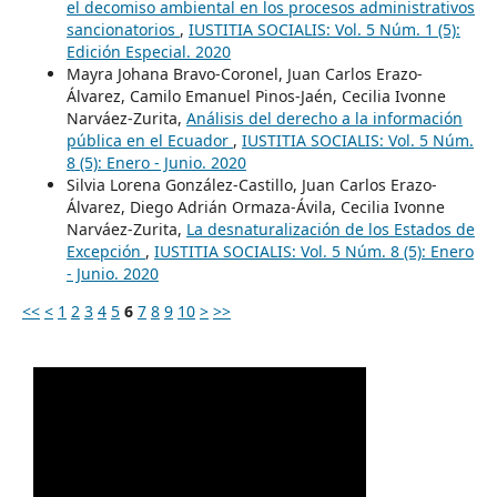
el decomiso ambiental en los procesos administrativos
sancionatorios
,
IUSTITIA SOCIALIS: Vol. 5 Núm. 1 (5):
Edición Especial. 2020
Mayra Johana Bravo-Coronel, Juan Carlos Erazo-
Álvarez, Camilo Emanuel Pinos-Jaén, Cecilia Ivonne
Narváez-Zurita,
Análisis del derecho a la información
pública en el Ecuador
,
IUSTITIA SOCIALIS: Vol. 5 Núm.
8 (5): Enero - Junio. 2020
Silvia Lorena González-Castillo, Juan Carlos Erazo-
Álvarez, Diego Adrián Ormaza-Ávila, Cecilia Ivonne
Narváez-Zurita,
La desnaturalización de los Estados de
Excepción
,
IUSTITIA SOCIALIS: Vol. 5 Núm. 8 (5): Enero
- Junio. 2020
<<
<
1
2
3
4
5
6
7
8
9
10
>
>>