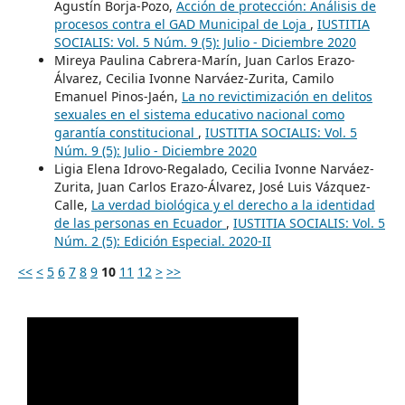
Agustín Borja-Pozo,
Acción de protección: Análisis de
procesos contra el GAD Municipal de Loja
,
IUSTITIA
SOCIALIS: Vol. 5 Núm. 9 (5): Julio - Diciembre 2020
Mireya Paulina Cabrera-Marín, Juan Carlos Erazo-
Álvarez, Cecilia Ivonne Narváez-Zurita, Camilo
Emanuel Pinos-Jaén,
La no revictimización en delitos
sexuales en el sistema educativo nacional como
garantía constitucional
,
IUSTITIA SOCIALIS: Vol. 5
Núm. 9 (5): Julio - Diciembre 2020
Ligia Elena Idrovo-Regalado, Cecilia Ivonne Narváez-
Zurita, Juan Carlos Erazo-Álvarez, José Luis Vázquez-
Calle,
La verdad biológica y el derecho a la identidad
de las personas en Ecuador
,
IUSTITIA SOCIALIS: Vol. 5
Núm. 2 (5): Edición Especial. 2020-II
<<
<
5
6
7
8
9
10
11
12
>
>>