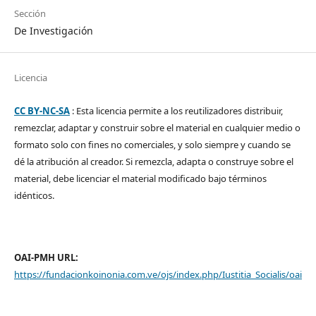
Sección
De Investigación
Licencia
CC BY-NC-SA
: Esta licencia permite a los reutilizadores distribuir,
remezclar, adaptar y construir sobre el material en cualquier medio o
formato solo con fines no comerciales, y solo siempre y cuando se
dé la atribución al creador. Si remezcla, adapta o construye sobre el
material, debe licenciar el material modificado bajo términos
idénticos.
OAI-PMH URL:
https://fundacionkoinonia.com.ve/ojs/index.php/Iustitia_Socialis/oai