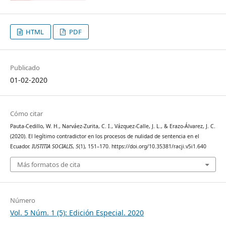
HTML
PDF
Publicado
01-02-2020
Cómo citar
Pauta-Cedillo, W. H., Narváez-Zurita, C. I., Vázquez-Calle, J. L., & Erazo-Álvarez, J. C.
(2020). El legítimo contradictor en los procesos de nulidad de sentencia en el
Ecuador.
IUSTITIA SOCIALIS
,
5
(1), 151–170. https://doi.org/10.35381/racji.v5i1.640
Más formatos de cita
Número
Vol. 5 Núm. 1 (5): Edición Especial. 2020