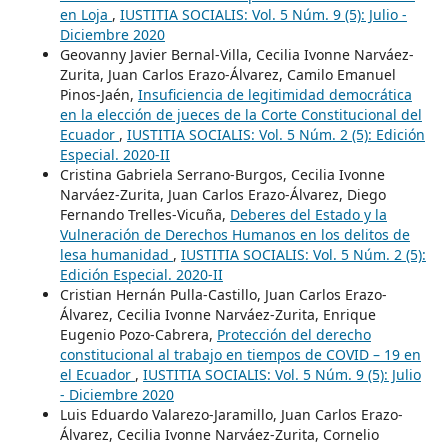
en Loja
,
IUSTITIA SOCIALIS: Vol. 5 Núm. 9 (5): Julio -
Diciembre 2020
Geovanny Javier Bernal-Villa, Cecilia Ivonne Narváez-
Zurita, Juan Carlos Erazo-Álvarez, Camilo Emanuel
Pinos-Jaén,
Insuficiencia de legitimidad democrática
en la elección de jueces de la Corte Constitucional del
Ecuador
,
IUSTITIA SOCIALIS: Vol. 5 Núm. 2 (5): Edición
Especial. 2020-II
Cristina Gabriela Serrano-Burgos, Cecilia Ivonne
Narváez-Zurita, Juan Carlos Erazo-Álvarez, Diego
Fernando Trelles-Vicuña,
Deberes del Estado y la
Vulneración de Derechos Humanos en los delitos de
lesa humanidad
,
IUSTITIA SOCIALIS: Vol. 5 Núm. 2 (5):
Edición Especial. 2020-II
Cristian Hernán Pulla-Castillo, Juan Carlos Erazo-
Álvarez, Cecilia Ivonne Narváez-Zurita, Enrique
Eugenio Pozo-Cabrera,
Protección del derecho
constitucional al trabajo en tiempos de COVID – 19 en
el Ecuador
,
IUSTITIA SOCIALIS: Vol. 5 Núm. 9 (5): Julio
- Diciembre 2020
Luis Eduardo Valarezo-Jaramillo, Juan Carlos Erazo-
Álvarez, Cecilia Ivonne Narváez-Zurita, Cornelio