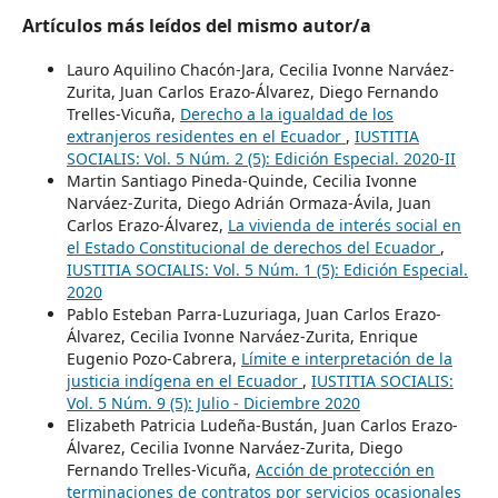
Artículos más leídos del mismo autor/a
Lauro Aquilino Chacón-Jara, Cecilia Ivonne Narváez-
Zurita, Juan Carlos Erazo-Álvarez, Diego Fernando
Trelles-Vicuña,
Derecho a la igualdad de los
extranjeros residentes en el Ecuador
,
IUSTITIA
SOCIALIS: Vol. 5 Núm. 2 (5): Edición Especial. 2020-II
Martin Santiago Pineda-Quinde, Cecilia Ivonne
Narváez-Zurita, Diego Adrián Ormaza-Ávila, Juan
Carlos Erazo-Álvarez,
La vivienda de interés social en
el Estado Constitucional de derechos del Ecuador
,
IUSTITIA SOCIALIS: Vol. 5 Núm. 1 (5): Edición Especial.
2020
Pablo Esteban Parra-Luzuriaga, Juan Carlos Erazo-
Álvarez, Cecilia Ivonne Narváez-Zurita, Enrique
Eugenio Pozo-Cabrera,
Límite e interpretación de la
justicia indígena en el Ecuador
,
IUSTITIA SOCIALIS:
Vol. 5 Núm. 9 (5): Julio - Diciembre 2020
Elizabeth Patricia Ludeña-Bustán, Juan Carlos Erazo-
Álvarez, Cecilia Ivonne Narváez-Zurita, Diego
Fernando Trelles-Vicuña,
Acción de protección en
terminaciones de contratos por servicios ocasionales