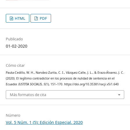
HTML
PDF
Publicado
01-02-2020
Cómo citar
Pauta-Cedillo, W. H., Narváez-Zurita, C. I., Vázquez-Calle, J. L., & Erazo-Álvarez, J. C.
(2020). El legítimo contradictor en los procesos de nulidad de sentencia en el
Ecuador.
IUSTITIA SOCIALIS
,
5
(1), 151–170. https://doi.org/10.35381/racji.v5i1.640
Más formatos de cita
Número
Vol. 5 Núm. 1 (5): Edición Especial. 2020