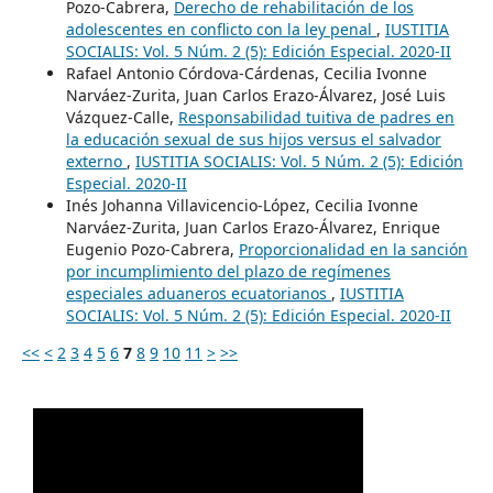
Pozo-Cabrera,
Derecho de rehabilitación de los
adolescentes en conflicto con la ley penal
,
IUSTITIA
SOCIALIS: Vol. 5 Núm. 2 (5): Edición Especial. 2020-II
Rafael Antonio Córdova-Cárdenas, Cecilia Ivonne
Narváez-Zurita, Juan Carlos Erazo-Álvarez, José Luis
Vázquez-Calle,
Responsabilidad tuitiva de padres en
la educación sexual de sus hijos versus el salvador
externo
,
IUSTITIA SOCIALIS: Vol. 5 Núm. 2 (5): Edición
Especial. 2020-II
Inés Johanna Villavicencio-López, Cecilia Ivonne
Narváez-Zurita, Juan Carlos Erazo-Álvarez, Enrique
Eugenio Pozo-Cabrera,
Proporcionalidad en la sanción
por incumplimiento del plazo de regímenes
especiales aduaneros ecuatorianos
,
IUSTITIA
SOCIALIS: Vol. 5 Núm. 2 (5): Edición Especial. 2020-II
<<
<
2
3
4
5
6
7
8
9
10
11
>
>>