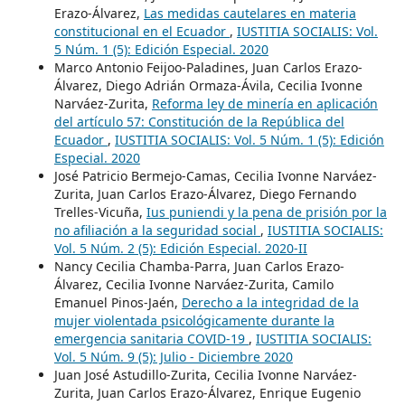
Erazo-Álvarez,
Las medidas cautelares en materia
constitucional en el Ecuador
,
IUSTITIA SOCIALIS: Vol.
5 Núm. 1 (5): Edición Especial. 2020
Marco Antonio Feijoo-Paladines, Juan Carlos Erazo-
Álvarez, Diego Adrián Ormaza-Ávila, Cecilia Ivonne
Narváez-Zurita,
Reforma ley de minería en aplicación
del artículo 57: Constitución de la República del
Ecuador
,
IUSTITIA SOCIALIS: Vol. 5 Núm. 1 (5): Edición
Especial. 2020
José Patricio Bermejo-Camas, Cecilia Ivonne Narváez-
Zurita, Juan Carlos Erazo-Álvarez, Diego Fernando
Trelles-Vicuña,
Ius puniendi y la pena de prisión por la
no afiliación a la seguridad social
,
IUSTITIA SOCIALIS:
Vol. 5 Núm. 2 (5): Edición Especial. 2020-II
Nancy Cecilia Chamba-Parra, Juan Carlos Erazo-
Álvarez, Cecilia Ivonne Narváez-Zurita, Camilo
Emanuel Pinos-Jaén,
Derecho a la integridad de la
mujer violentada psicológicamente durante la
emergencia sanitaria COVID-19
,
IUSTITIA SOCIALIS:
Vol. 5 Núm. 9 (5): Julio - Diciembre 2020
Juan José Astudillo-Zurita, Cecilia Ivonne Narváez-
Zurita, Juan Carlos Erazo-Álvarez, Enrique Eugenio