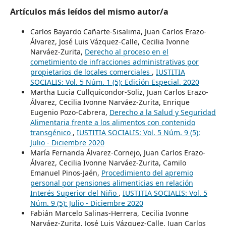
Artículos más leídos del mismo autor/a
Carlos Bayardo Cañarte-Sisalima, Juan Carlos Erazo-
Álvarez, José Luis Vázquez-Calle, Cecilia Ivonne
Narváez-Zurita,
Derecho al proceso en el
cometimiento de infracciones administrativas por
propietarios de locales comerciales
,
IUSTITIA
SOCIALIS: Vol. 5 Núm. 1 (5): Edición Especial. 2020
Martha Lucia Cullquicondor-Soliz, Juan Carlos Erazo-
Álvarez, Cecilia Ivonne Narváez-Zurita, Enrique
Eugenio Pozo-Cabrera,
Derecho a la Salud y Seguridad
Alimentaria frente a los alimentos con contenido
transgénico
,
IUSTITIA SOCIALIS: Vol. 5 Núm. 9 (5):
Julio - Diciembre 2020
María Fernanda Álvarez-Cornejo, Juan Carlos Erazo-
Álvarez, Cecilia Ivonne Narváez-Zurita, Camilo
Emanuel Pinos-Jaén,
Procedimiento del apremio
personal por pensiones alimenticias en relación
Interés Superior del Niño
,
IUSTITIA SOCIALIS: Vol. 5
Núm. 9 (5): Julio - Diciembre 2020
Fabián Marcelo Salinas-Herrera, Cecilia Ivonne
Narváez-Zurita, José Luis Vázquez-Calle, Juan Carlos