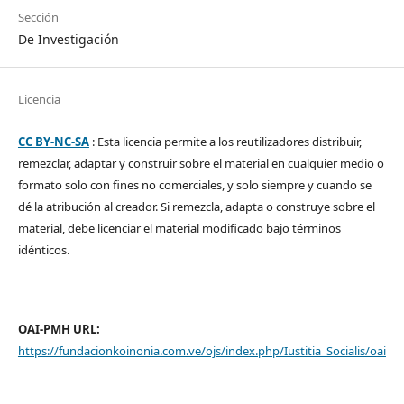
Sección
De Investigación
Licencia
CC BY-NC-SA
: Esta licencia permite a los reutilizadores distribuir,
remezclar, adaptar y construir sobre el material en cualquier medio o
formato solo con fines no comerciales, y solo siempre y cuando se
dé la atribución al creador. Si remezcla, adapta o construye sobre el
material, debe licenciar el material modificado bajo términos
idénticos.
OAI-PMH URL:
https://fundacionkoinonia.com.ve/ojs/index.php/Iustitia_Socialis/oai