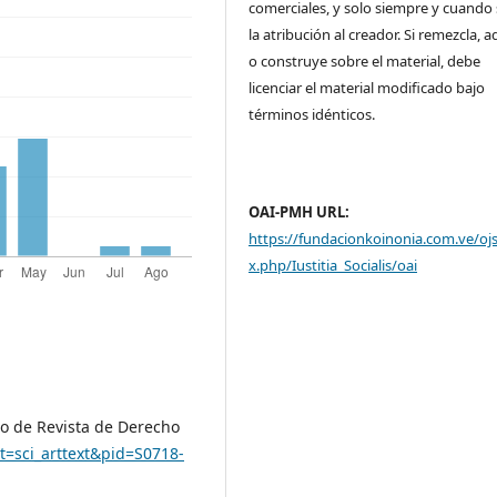
comerciales, y solo siempre y cuando 
la atribución al creador. Si remezcla, 
o construye sobre el material, debe
licenciar el material modificado bajo
términos idénticos.
OAI-PMH URL:
https://fundacionkoinonia.com.ve/oj
x.php/Iustitia_Socialis/oai
do de Revista de Derecho
ipt=sci_arttext&pid=S0718-