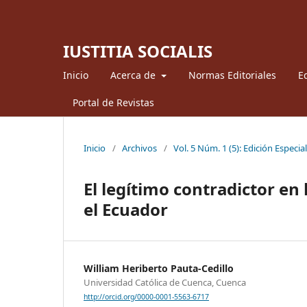
IUSTITIA SOCIALIS
Inicio
Acerca de
Normas Editoriales
Ed
Portal de Revistas
Inicio
/
Archivos
/
Vol. 5 Núm. 1 (5): Edición Especia
El legítimo contradictor en
el Ecuador
William Heriberto Pauta-Cedillo
Universidad Católica de Cuenca, Cuenca
http://orcid.org/0000-0001-5563-6717