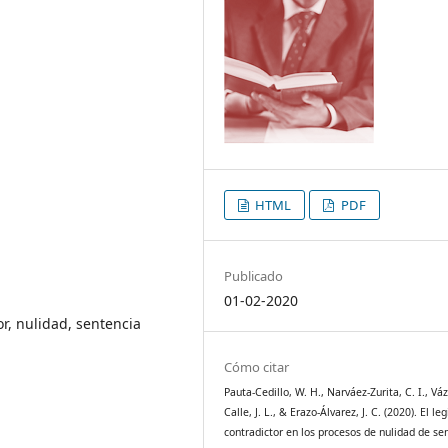
HTML
PDF
Publicado
01-02-2020
or, nulidad, sentencia
Cómo citar
Pauta-Cedillo, W. H., Narváez-Zurita, C. I., Vá
Calle, J. L., & Erazo-Álvarez, J. C. (2020). El le
contradictor en los procesos de nulidad de se