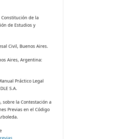
 Constitución de la
ión de Estudios y
al Civil, Buenos Aires.
nos Aires, Argentina:
Manual Práctico Legal
EDLE S.A.
co, sobre la Contestación a
nes Previas en el Código
Arboleda.
e
revias