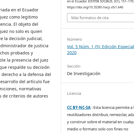
en el Ecuador.
IUSTITIA SOCIALIS
,
5
(1), 151–170
https://doi.org/10.35381/racji.v5i1.640
riada en el Ecuador
l juez como legitimo
Más formatos de cita
encia. El objeto del
juez no solo es quien
 la decisión judicial,
Número
administrador de justicia
Vol. 5 Núm. 1 (5): Edición Especial
2020
hechos probados y
le la presencia del juez
Sección
que respalde su decisión
De Investigación
l derecho a la defensa del
esarrollo del artículo fue
iniciones, normativas
Licencia
s de criterios de autores
CC BY-NC-SA
: Esta licencia permite a 
reutilizadores distribuir, remezclar, ad
y construir sobre el material en cualq
medio o formato solo con fines no