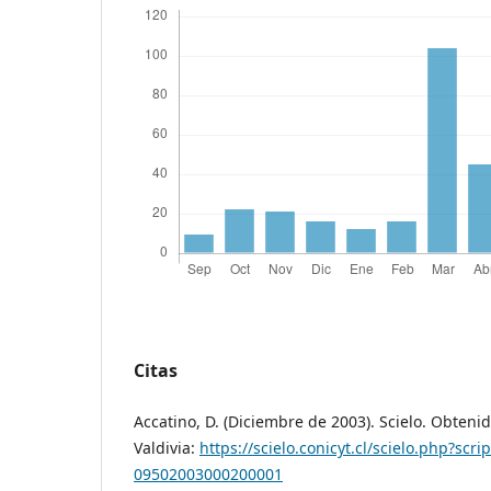
Citas
Accatino, D. (Diciembre de 2003). Scielo. Obteni
Valdivia:
https://scielo.conicyt.cl/scielo.php?scr
09502003000200001