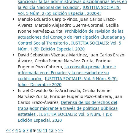
sancionar faltas administrativas disciplinarias leves en
la Policía Nacional del Ecuador
,
IUSTITIA SOCIALIS:
Vol. 5 Núm. 2 (5): Edición Especial. 2020-II
Manolo Eduardo Carpio-Pinos, Juan Carlos Erazo-
Álvarez, Marcelo Alejandro Guerra-Coronel, Cecilia
Ivonne Narváez-Zurita,
Prohibición de revisión de las
actuaciones del Consejo de Participación Ciudadana y
Control Social Transitorio
,
IUSTITIA SOCIALIS: Vol. 5
Núm. 1 (5): Edición Especial. 2020
David Sebastián Vázquez-Martínez, Juan Carlos Erazo-
Álvarez, Cecilia Ivonne Narváez-Zurita, Enrique
Eugenio Pozo-Cabrera,
La consulta previa, libre e
informada en el Ecuador y la necesidad de su
codificación
,
IUSTITIA SOCIALIS: Vol. 5 Núm. 9 (5):
Julio - Diciembre 2020
Israel Oswaldo Solís-Arichavala, Cecilia Ivonne
Narváez-Zurita, Enrique Eugenio Pozo-Cabrera, Juan
Carlos Erazo-Álvarez,
Defensa de los derechos del
trabajador migrante a través de políticas públicas
estatales
,
IUSTITIA SOCIALIS: Vol. 5 Núm. 1 (5):
Edición Especial. 2020
<<
<
4
5
6
7
8
9
10
11
12
>
>>