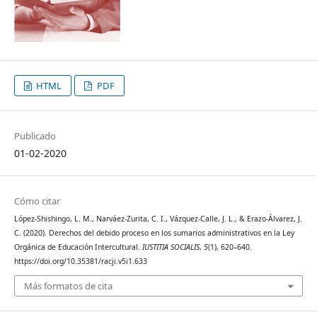
HTML
PDF
Publicado
01-02-2020
Cómo citar
López-Shishingo, L. M., Narváez-Zurita, C. I., Vázquez-Calle, J. L., & Erazo-Álvarez, J.
C. (2020). Derechos del debido proceso en los sumarios administrativos en la Ley
Orgánica de Educación Intercultural.
IUSTITIA SOCIALIS
,
5
(1), 620–640.
https://doi.org/10.35381/racji.v5i1.633
Más formatos de cita