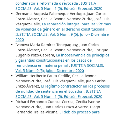
condenatoria reformada o revocada
,
IUSTITIA
SOCIALIS: Vol. 5 Núm. 1 (5): Edición Especial. 2020
Germania Augusta Palomeque-Verdugo, Juan Carlos
Erazo-Álvarez, Cecilia Ivonne Narváez-Zurita, José Luis
Vázquez-Calle,
La reparación integral para las víctimas
de violencia de género en el derecho constitucional
,
IUSTITIA SOCIALIS: Vol. 5 Núm. 9 (5): Julio - Diciembre
2020
Ivanova María Ramírez-Tenepaguay, Juan Carlos
Erazo-Álvarez, Cecilia Ivonne Narváez-Zurita, Enrique
Eugenio Pozo-Cabrera,
La inobservancia de principios
y garantías constitucionales en los casos de
reincidencia en materia penal
,
IUSTITIA SOCIALIS:
Vol. 5 Núm. 9 (5): Julio - Diciembre 2020
William Heriberto Pauta-Cedillo, Cecilia Ivonne
Narváez-Zurita, José Luis Vázquez-Calle, Juan Carlos
Erazo-Álvarez,
El legítimo contradictor en los procesos
de nulidad de sentencia en el Ecuador
,
IUSTITIA
SOCIALIS: Vol. 5 Núm. 1 (5): Edición Especial. 2020
Richard Fernando Cuenca-Correa, Cecilia Ivonne
Narváez-Zurita, Juan Carlos Erazo-Álvarez, Diego
Fernando Trelles-Vicuña,
El debido proceso para