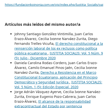
https://fundacionkoinonia.com.ve/ojs/index.php/Iustitia_Socialis/oai
Artículos más leídos del mismo autor/a
Johnny Santiago González-Vintimilla, Juan Carlos
Erazo-Álvarez, Cecilia Ivonne Narváez-Zurita, Diego
Fernando Trelles-Vicuña,
El derecho constitucional a la
reinserción laboral de los ex reclusos como política
pública ecuatoriana
,
IUSTITIA SOCIALIS: Vol. 5 Núm. 9
(5): Julio - Diciembre 2020
Daniela Carolina Rodas-Cordero, Juan Carlos Erazo-
Álvarez, Camilo Emanuel Pinos-Jaén, Cecilia Ivonne
Narváez-Zurita,
Derecho a Resistencia en el Marco
Constitucional Ecuatoriano, aplicación del Principio
Democrático y Seguridad Jurídica
,
IUSTITIA SOCIALIS:
Vol. 5 Núm. 1 (5): Edición Especial. 2020
Jorge Adrián Vásquez-Ayerve, Cecilia Ivonne Narváez-
Zurita, Enrique Eugenio Pozo-Cabrera, Juan Carlos
Erazo-Álvarez,
El alcance de la responsabilidad
extracontractual del Estado por sentencia