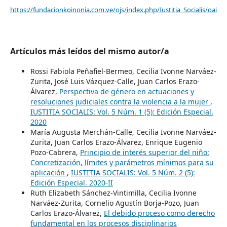
https://fundacionkoinonia.com.ve/ojs/index.php/Iustitia_Socialis/oai
Artículos más leídos del mismo autor/a
Rossi Fabiola Peñafiel-Bermeo, Cecilia Ivonne Narváez-
Zurita, José Luis Vázquez-Calle, Juan Carlos Erazo-
Álvarez,
Perspectiva de género en actuaciones y
resoluciones judiciales contra la violencia a la mujer
,
IUSTITIA SOCIALIS: Vol. 5 Núm. 1 (5): Edición Especial.
2020
María Augusta Merchán-Calle, Cecilia Ivonne Narváez-
Zurita, Juan Carlos Erazo-Álvarez, Enrique Eugenio
Pozo-Cabrera,
Principio de interés superior del niño:
Concretización, límites y parámetros mínimos para su
aplicación
,
IUSTITIA SOCIALIS: Vol. 5 Núm. 2 (5):
Edición Especial. 2020-II
Ruth Elizabeth Sánchez-Vintimilla, Cecilia Ivonne
Narváez-Zurita, Cornelio Agustín Borja-Pozo, Juan
Carlos Erazo-Álvarez,
El debido proceso como derecho
fundamental en los procesos disciplinarios