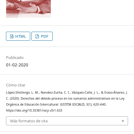
HTML
PDF
Publicado
01-02-2020
Cómo citar
López-Shishingo, L. M., Narváez-Zurita, C. I., Vázquez-Calle, J. L., & Erazo-Álvarez, J.
C. (2020). Derechos del debido proceso en los sumarios administrativos en la Ley
Orgánica de Educación Intercultural.
IUSTITIA SOCIALIS
,
5
(1), 620–640.
https://doi.org/10.35381/racji.v5i1.633
Más formatos de cita