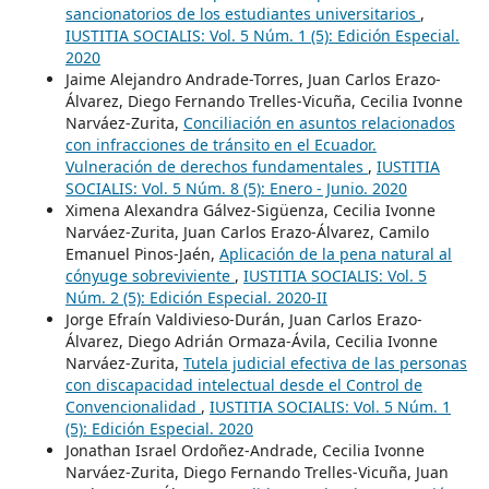
sancionatorios de los estudiantes universitarios
,
IUSTITIA SOCIALIS: Vol. 5 Núm. 1 (5): Edición Especial.
2020
Jaime Alejandro Andrade-Torres, Juan Carlos Erazo-
Álvarez, Diego Fernando Trelles-Vicuña, Cecilia Ivonne
Narváez-Zurita,
Conciliación en asuntos relacionados
con infracciones de tránsito en el Ecuador.
Vulneración de derechos fundamentales
,
IUSTITIA
SOCIALIS: Vol. 5 Núm. 8 (5): Enero - Junio. 2020
Ximena Alexandra Gálvez-Sigüenza, Cecilia Ivonne
Narváez-Zurita, Juan Carlos Erazo-Álvarez, Camilo
Emanuel Pinos-Jaén,
Aplicación de la pena natural al
cónyuge sobreviviente
,
IUSTITIA SOCIALIS: Vol. 5
Núm. 2 (5): Edición Especial. 2020-II
Jorge Efraín Valdivieso-Durán, Juan Carlos Erazo-
Álvarez, Diego Adrián Ormaza-Ávila, Cecilia Ivonne
Narváez-Zurita,
Tutela judicial efectiva de las personas
con discapacidad intelectual desde el Control de
Convencionalidad
,
IUSTITIA SOCIALIS: Vol. 5 Núm. 1
(5): Edición Especial. 2020
Jonathan Israel Ordoñez-Andrade, Cecilia Ivonne
Narváez-Zurita, Diego Fernando Trelles-Vicuña, Juan