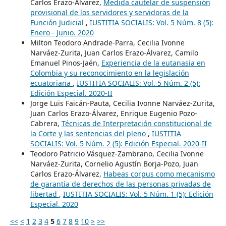
Carlos Erazo-Álvarez,
Medida cautelar de suspensión
provisional de los servidores y servidoras de la
Función Judicial
,
IUSTITIA SOCIALIS: Vol. 5 Núm. 8 (5):
Enero - Junio. 2020
Milton Teodoro Andrade-Parra, Cecilia Ivonne
Narváez-Zurita, Juan Carlos Erazo-Álvarez, Camilo
Emanuel Pinos-Jaén,
Experiencia de la eutanasia en
Colombia y su reconocimiento en la legislación
ecuatoriana
,
IUSTITIA SOCIALIS: Vol. 5 Núm. 2 (5):
Edición Especial. 2020-II
Jorge Luis Faicán-Pauta, Cecilia Ivonne Narváez-Zurita,
Juan Carlos Erazo-Álvarez, Enrique Eugenio Pozo-
Cabrera,
Técnicas de Interpretación constitucional de
la Corte y las sentencias del pleno
,
IUSTITIA
SOCIALIS: Vol. 5 Núm. 2 (5): Edición Especial. 2020-II
Teodoro Patricio Vásquez-Zambrano, Cecilia Ivonne
Narváez-Zurita, Cornelio Agustín Borja-Pozo, Juan
Carlos Erazo-Álvarez,
Habeas corpus como mecanismo
de garantía de derechos de las personas privadas de
libertad
,
IUSTITIA SOCIALIS: Vol. 5 Núm. 1 (5): Edición
Especial. 2020
<<
<
1
2
3
4
5
6
7
8
9
10
>
>>