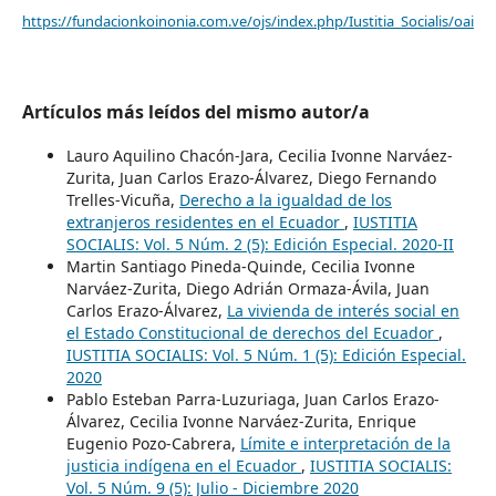
https://fundacionkoinonia.com.ve/ojs/index.php/Iustitia_Socialis/oai
Artículos más leídos del mismo autor/a
Lauro Aquilino Chacón-Jara, Cecilia Ivonne Narváez-
Zurita, Juan Carlos Erazo-Álvarez, Diego Fernando
Trelles-Vicuña,
Derecho a la igualdad de los
extranjeros residentes en el Ecuador
,
IUSTITIA
SOCIALIS: Vol. 5 Núm. 2 (5): Edición Especial. 2020-II
Martin Santiago Pineda-Quinde, Cecilia Ivonne
Narváez-Zurita, Diego Adrián Ormaza-Ávila, Juan
Carlos Erazo-Álvarez,
La vivienda de interés social en
el Estado Constitucional de derechos del Ecuador
,
IUSTITIA SOCIALIS: Vol. 5 Núm. 1 (5): Edición Especial.
2020
Pablo Esteban Parra-Luzuriaga, Juan Carlos Erazo-
Álvarez, Cecilia Ivonne Narváez-Zurita, Enrique
Eugenio Pozo-Cabrera,
Límite e interpretación de la
justicia indígena en el Ecuador
,
IUSTITIA SOCIALIS:
Vol. 5 Núm. 9 (5): Julio - Diciembre 2020