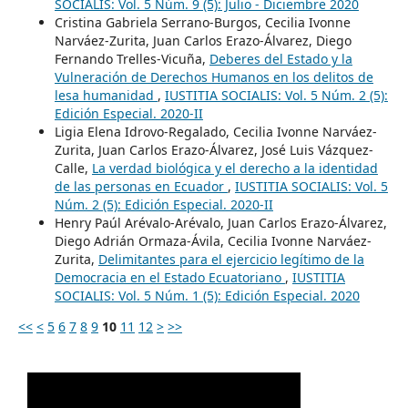
SOCIALIS: Vol. 5 Núm. 9 (5): Julio - Diciembre 2020
Cristina Gabriela Serrano-Burgos, Cecilia Ivonne
Narváez-Zurita, Juan Carlos Erazo-Álvarez, Diego
Fernando Trelles-Vicuña,
Deberes del Estado y la
Vulneración de Derechos Humanos en los delitos de
lesa humanidad
,
IUSTITIA SOCIALIS: Vol. 5 Núm. 2 (5):
Edición Especial. 2020-II
Ligia Elena Idrovo-Regalado, Cecilia Ivonne Narváez-
Zurita, Juan Carlos Erazo-Álvarez, José Luis Vázquez-
Calle,
La verdad biológica y el derecho a la identidad
de las personas en Ecuador
,
IUSTITIA SOCIALIS: Vol. 5
Núm. 2 (5): Edición Especial. 2020-II
Henry Paúl Arévalo-Arévalo, Juan Carlos Erazo-Álvarez,
Diego Adrián Ormaza-Ávila, Cecilia Ivonne Narváez-
Zurita,
Delimitantes para el ejercicio legítimo de la
Democracia en el Estado Ecuatoriano
,
IUSTITIA
SOCIALIS: Vol. 5 Núm. 1 (5): Edición Especial. 2020
<<
<
5
6
7
8
9
10
11
12
>
>>