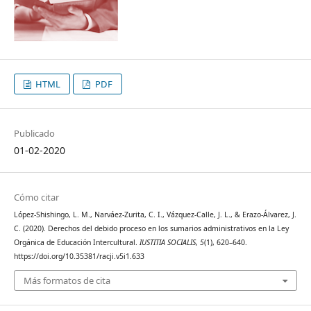
HTML
PDF
Publicado
01-02-2020
Cómo citar
López-Shishingo, L. M., Narváez-Zurita, C. I., Vázquez-Calle, J. L., & Erazo-Álvarez, J.
C. (2020). Derechos del debido proceso en los sumarios administrativos en la Ley
Orgánica de Educación Intercultural.
IUSTITIA SOCIALIS
,
5
(1), 620–640.
https://doi.org/10.35381/racji.v5i1.633
Más formatos de cita