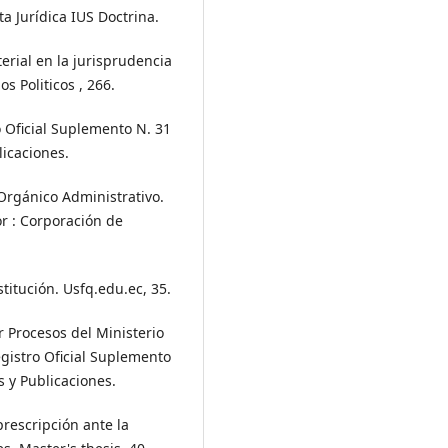
a Jurídica IUS Doctrina.
terial en la jurisprudencia
os Politicos , 266.
o Oficial Suplemento N. 31
licaciones.
Orgánico Administrativo.
or : Corporación de
titución. Usfq.edu.ec, 35.
 Procesos del Ministerio
egistro Oficial Suplemento
s y Publicaciones.
prescripción ante la