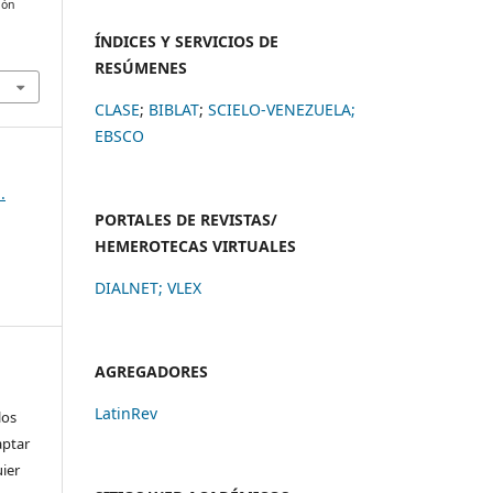
ión
ÍNDICES Y SERVICIOS DE
RESÚMENES
CLASE
;
BIBLAT
;
SCIELO-VENEZUELA;
EBSCO
.
PORTALES DE REVISTAS/
HEMEROTECAS VIRTUALES
DIALNET
;
VLEX
AGREGADORES
LatinRev
los
aptar
uier