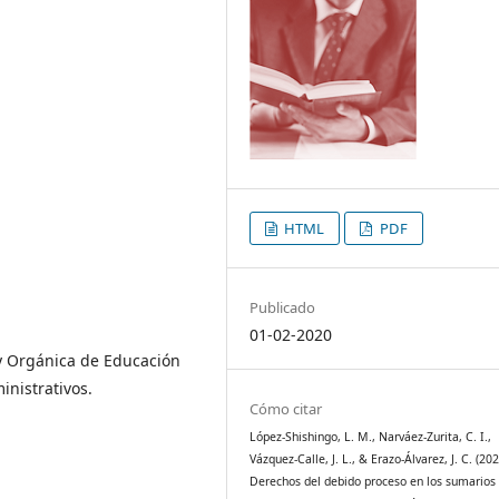
HTML
PDF
Publicado
01-02-2020
y Orgánica de Educación
inistrativos.
Cómo citar
López-Shishingo, L. M., Narváez-Zurita, C. I.,
Vázquez-Calle, J. L., & Erazo-Álvarez, J. C. (202
Derechos del debido proceso en los sumarios