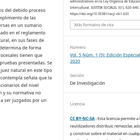
administrativos en la Ley Orgánica de Educac
Intercultural.
IUSTITIA SOCIALIS
,
5
(1), 620–640.
sis del debido proceso
https://doi.org/10.35381/racji.v5i1.633
mplimiento de las
Más formatos de cita
ersas en un sumario
lado en el reglamento
ural, en sus fases de
Número
e determina de forma
Vol. 5 Núm. 1 (5): Edición Especial
procesales tienen que
2020
as pruebas presentadas. Se
juez natural en este tipo
Sección
 contempla señala que la
De Investigación
ionarios del nivel
ón y su normativa no
 a ser juzgados por un
Licencia
CC BY-NC-SA
: Esta licencia permite a 
reutilizadores distribuir, remezclar, ad
y construir sobre el material en cualq