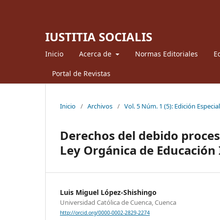
IUSTITIA SOCIALIS
Inicio
Acerca de
Normas Editoriales
Ed
Portal de Revistas
Inicio
/
Archivos
/
Vol. 5 Núm. 1 (5): Edición Especia
Derechos del debido proces
Ley Orgánica de Educación 
Luis Miguel López-Shishingo
Universidad Católica de Cuenca, Cuenca
http://orcid.org/0000-0002-2829-2274