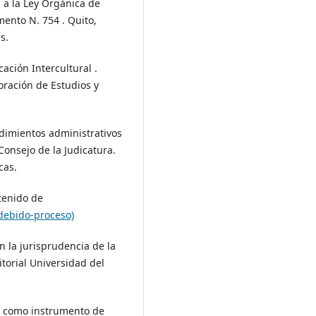
 a la Ley Orgánica de
mento N. 754 . Quito,
s.
ación Intercultural .
oración de Estudios y
edimientos administrativos
 Consejo de la Judicatura.
cas.
tenido de
debido-proceso)
n la jurisprudencia de la
orial Universidad del
ad como instrumento de