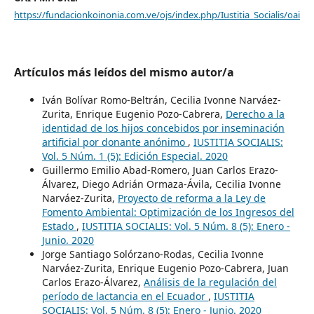
https://fundacionkoinonia.com.ve/ojs/index.php/Iustitia_Socialis/oai
Artículos más leídos del mismo autor/a
Iván Bolívar Romo-Beltrán, Cecilia Ivonne Narváez-
Zurita, Enrique Eugenio Pozo-Cabrera,
Derecho a la
identidad de los hijos concebidos por inseminación
artificial por donante anónimo
,
IUSTITIA SOCIALIS:
Vol. 5 Núm. 1 (5): Edición Especial. 2020
Guillermo Emilio Abad-Romero, Juan Carlos Erazo-
Álvarez, Diego Adrián Ormaza-Ávila, Cecilia Ivonne
Narváez-Zurita,
Proyecto de reforma a la Ley de
Fomento Ambiental: Optimización de los Ingresos del
Estado
,
IUSTITIA SOCIALIS: Vol. 5 Núm. 8 (5): Enero -
Junio. 2020
Jorge Santiago Solórzano-Rodas, Cecilia Ivonne
Narváez-Zurita, Enrique Eugenio Pozo-Cabrera, Juan
Carlos Erazo-Álvarez,
Análisis de la regulación del
período de lactancia en el Ecuador
,
IUSTITIA
SOCIALIS: Vol. 5 Núm. 8 (5): Enero - Junio. 2020