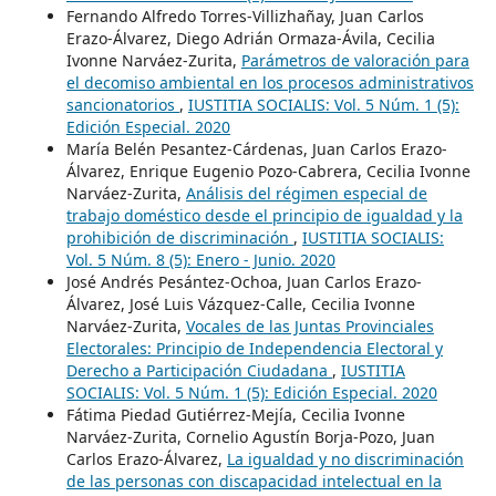
Fernando Alfredo Torres-Villizhañay, Juan Carlos
Erazo-Álvarez, Diego Adrián Ormaza-Ávila, Cecilia
Ivonne Narváez-Zurita,
Parámetros de valoración para
el decomiso ambiental en los procesos administrativos
sancionatorios
,
IUSTITIA SOCIALIS: Vol. 5 Núm. 1 (5):
Edición Especial. 2020
María Belén Pesantez-Cárdenas, Juan Carlos Erazo-
Álvarez, Enrique Eugenio Pozo-Cabrera, Cecilia Ivonne
Narváez-Zurita,
Análisis del régimen especial de
trabajo doméstico desde el principio de igualdad y la
prohibición de discriminación
,
IUSTITIA SOCIALIS:
Vol. 5 Núm. 8 (5): Enero - Junio. 2020
José Andrés Pesántez-Ochoa, Juan Carlos Erazo-
Álvarez, José Luis Vázquez-Calle, Cecilia Ivonne
Narváez-Zurita,
Vocales de las Juntas Provinciales
Electorales: Principio de Independencia Electoral y
Derecho a Participación Ciudadana
,
IUSTITIA
SOCIALIS: Vol. 5 Núm. 1 (5): Edición Especial. 2020
Fátima Piedad Gutiérrez-Mejía, Cecilia Ivonne
Narváez-Zurita, Cornelio Agustín Borja-Pozo, Juan
Carlos Erazo-Álvarez,
La igualdad y no discriminación
de las personas con discapacidad intelectual en la