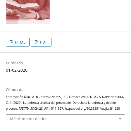
HTML
PDF
Publicado
01-02-2020
Cómo citar
Encarnación-Díaz, A. B., Erazo-Álvarez, J. C., Ormaza-Ávila, D. A., & Narváez-Zurita,
C. I. (2020). La defensa técnica del procesado: Derecho a la defensa y debido
proceso.
IUSTITIA SOCIALIS
,
5
(1), 511–537. https://doi.org/10.35381/racji.v5i1.628
Más formatos de cita