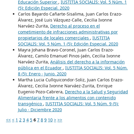
Educación Superior
,
IUSTITIA SOCIALIS: Vol. 5 Núm. 1
(5): Edición Especial. 2020
Carlos Bayardo Cañarte-Sisalima, Juan Carlos Erazo-
Álvarez, José Luis Vázquez-Calle, Cecilia Ivonne
Narváez-Zurita,
Derecho al proceso en el
cometimiento de infracciones administrativas por
propietarios de locales comerciales
,
IUSTITIA
SOCIALIS: Vol. 5 Núm. 1 (5): Edición Especial. 2020
Mayra Johana Bravo-Coronel, Juan Carlos Erazo-
Álvarez, Camilo Emanuel Pinos-Jaén, Cecilia Ivonne
Narváez-Zurita,
Análisis del derecho a la información
pública en el Ecuador
,
IUSTITIA SOCIALIS: Vol. 5 Núm.
8 (5): Enero - Junio. 2020
Martha Lucia Cullquicondor-Soliz, Juan Carlos Erazo-
Álvarez, Cecilia Ivonne Narváez-Zurita, Enrique
Eugenio Pozo-Cabrera,
Derecho a la Salud y Seguridad
Alimentaria frente a los alimentos con contenido
transgénico
,
IUSTITIA SOCIALIS: Vol. 5 Núm. 9 (5):
Julio - Diciembre 2020
<<
<
1
2
3
4
5
6
7
8
9
10
>
>>