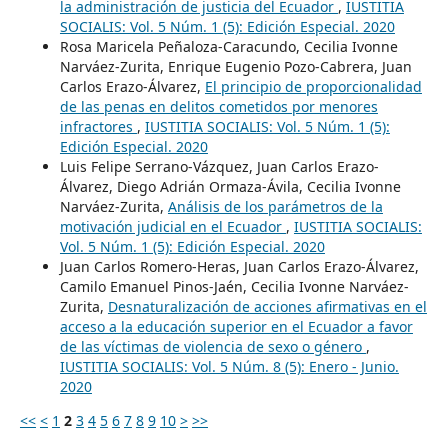
la administración de justicia del Ecuador
,
IUSTITIA
SOCIALIS: Vol. 5 Núm. 1 (5): Edición Especial. 2020
Rosa Maricela Peñaloza-Caracundo, Cecilia Ivonne
Narváez-Zurita, Enrique Eugenio Pozo-Cabrera, Juan
Carlos Erazo-Álvarez,
El principio de proporcionalidad
de las penas en delitos cometidos por menores
infractores
,
IUSTITIA SOCIALIS: Vol. 5 Núm. 1 (5):
Edición Especial. 2020
Luis Felipe Serrano-Vázquez, Juan Carlos Erazo-
Álvarez, Diego Adrián Ormaza-Ávila, Cecilia Ivonne
Narváez-Zurita,
Análisis de los parámetros de la
motivación judicial en el Ecuador
,
IUSTITIA SOCIALIS:
Vol. 5 Núm. 1 (5): Edición Especial. 2020
Juan Carlos Romero-Heras, Juan Carlos Erazo-Álvarez,
Camilo Emanuel Pinos-Jaén, Cecilia Ivonne Narváez-
Zurita,
Desnaturalización de acciones afirmativas en el
acceso a la educación superior en el Ecuador a favor
de las víctimas de violencia de sexo o género
,
IUSTITIA SOCIALIS: Vol. 5 Núm. 8 (5): Enero - Junio.
2020
<<
<
1
2
3
4
5
6
7
8
9
10
>
>>