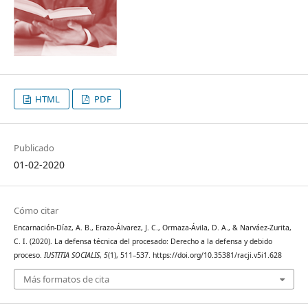
HTML
PDF
Publicado
01-02-2020
Cómo citar
Encarnación-Díaz, A. B., Erazo-Álvarez, J. C., Ormaza-Ávila, D. A., & Narváez-Zurita,
C. I. (2020). La defensa técnica del procesado: Derecho a la defensa y debido
proceso.
IUSTITIA SOCIALIS
,
5
(1), 511–537. https://doi.org/10.35381/racji.v5i1.628
Más formatos de cita