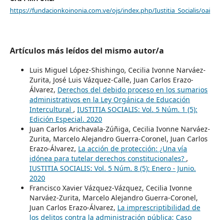
https://fundacionkoinonia.com.ve/ojs/index.php/Iustitia_Socialis/oai
Artículos más leídos del mismo autor/a
Luis Miguel López-Shishingo, Cecilia Ivonne Narváez-
Zurita, José Luis Vázquez-Calle, Juan Carlos Erazo-
Álvarez,
Derechos del debido proceso en los sumarios
administrativos en la Ley Orgánica de Educación
Intercultural
,
IUSTITIA SOCIALIS: Vol. 5 Núm. 1 (5):
Edición Especial. 2020
Juan Carlos Arichavala-Zúñiga, Cecilia Ivonne Narváez-
Zurita, Marcelo Alejandro Guerra-Coronel, Juan Carlos
Erazo-Álvarez,
La acción de protección: ¿Una vía
idónea para tutelar derechos constitucionales?
,
IUSTITIA SOCIALIS: Vol. 5 Núm. 8 (5): Enero - Junio.
2020
Francisco Xavier Vázquez-Vázquez, Cecilia Ivonne
Narváez-Zurita, Marcelo Alejandro Guerra-Coronel,
Juan Carlos Erazo-Álvarez,
La imprescriptibilidad de
los delitos contra la administración pública: Caso