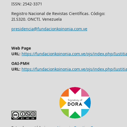
ISSN: 2542-3371
Registro Nacional de Revistas Científicas. Código:
2I.S320. ONCTI. Venezuela
presidencia@fundacionkoinonia.com.ve
Web Page
URL:
https://fundacionkoinonia.com.ve/ojs/index.php/Iustitia
OAI-PMH
URL:
https://fundacionkoinonia.com.ve/ojs/index.php/Iustitia