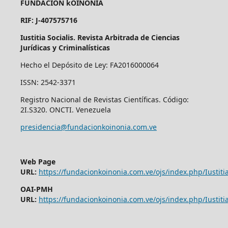
FUNDACIÓN kOINONÍA
RIF: J-407575716
Iustitia Socialis. Revista Arbitrada de Ciencias
Jurídicas y Criminalísticas
Hecho el Depósito de Ley: FA2016000064
ISSN: 2542-3371
Registro Nacional de Revistas Científicas. Código:
2I.S320. ONCTI. Venezuela
presidencia@fundacionkoinonia.com.ve
Web Page
URL:
https://fundacionkoinonia.com.ve/ojs/index.php/Iustitia
OAI-PMH
URL:
https://fundacionkoinonia.com.ve/ojs/index.php/Iustitia