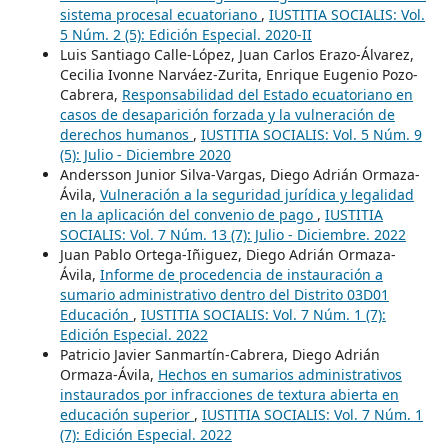
sistema procesal ecuatoriano
,
IUSTITIA SOCIALIS: Vol.
5 Núm. 2 (5): Edición Especial. 2020-II
Luis Santiago Calle-López, Juan Carlos Erazo-Álvarez,
Cecilia Ivonne Narváez-Zurita, Enrique Eugenio Pozo-
Cabrera,
Responsabilidad del Estado ecuatoriano en
casos de desaparición forzada y la vulneración de
derechos humanos
,
IUSTITIA SOCIALIS: Vol. 5 Núm. 9
(5): Julio - Diciembre 2020
Andersson Junior Silva-Vargas, Diego Adrián Ormaza-
Ávila,
Vulneración a la seguridad jurídica y legalidad
en la aplicación del convenio de pago
,
IUSTITIA
SOCIALIS: Vol. 7 Núm. 13 (7): Julio - Diciembre. 2022
Juan Pablo Ortega-Iñiguez, Diego Adrián Ormaza-
Ávila,
Informe de procedencia de instauración a
sumario administrativo dentro del Distrito 03D01
Educación
,
IUSTITIA SOCIALIS: Vol. 7 Núm. 1 (7):
Edición Especial. 2022
Patricio Javier Sanmartín-Cabrera, Diego Adrián
Ormaza-Ávila,
Hechos en sumarios administrativos
instaurados por infracciones de textura abierta en
educación superior
,
IUSTITIA SOCIALIS: Vol. 7 Núm. 1
(7): Edición Especial. 2022