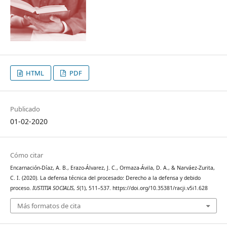
HTML
PDF
Publicado
01-02-2020
Cómo citar
Encarnación-Díaz, A. B., Erazo-Álvarez, J. C., Ormaza-Ávila, D. A., & Narváez-Zurita,
C. I. (2020). La defensa técnica del procesado: Derecho a la defensa y debido
proceso.
IUSTITIA SOCIALIS
,
5
(1), 511–537. https://doi.org/10.35381/racji.v5i1.628
Más formatos de cita