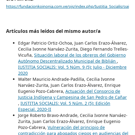
https://fundacionkoinonia.com.ve/ojs/index.php/Iustitia_Socialis/oai
Artículos más leídos del mismo autor/a
Edgar Patricio Ortiz-Ochoa, Juan Carlos Erazo-Álvarez,
Cecilia Ivonne Narváez-Zurita, Diego Fernando Trelles-
Vicuña,
Situación laboral de los obreros del Gobierno
Autónomo Descentralizado Municipal de Biblián
,
IUSTITIA SOCIALIS: Vol. 5 Núm. 9 (5): Julio - Diciembre
2020
Walter Mauricio Andrade-Padilla, Cecilia Ivonne
Narváez-Zurita, Juan Carlos Erazo-Álvarez, Enrique
Eugenio Pozo-Cabrera,
Actuación del Consorcio de
Justicia Indígena y Campesina de San Pedro de Cañar
,
IUSTITIA SOCIALIS: Vol. 5 Núm. 2 (5): Edición
Especial. 2020-II
Jorge Roberto Bravo-Andrade, Cecilia Ivonne Narváez-
Zurita, Juan Carlos Erazo-Álvarez, Enrique Eugenio
Pozo-Cabrera,
Vulneración del principio de
contradicción para abogados ciegos en audiencias del