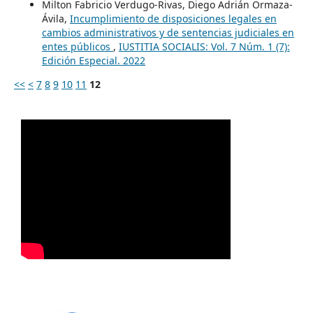
Milton Fabricio Verdugo-Rivas, Diego Adrián Ormaza-
Ávila,
Incumplimiento de disposiciones legales en
cambios administrativos y de sentencias judiciales en
entes públicos
,
IUSTITIA SOCIALIS: Vol. 7 Núm. 1 (7):
Edición Especial. 2022
<<
<
7
8
9
10
11
12