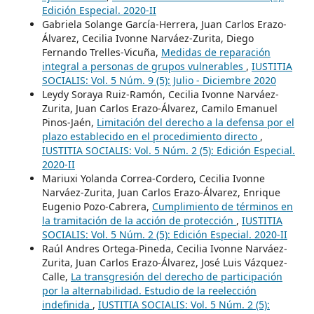
Edición Especial. 2020-II
Gabriela Solange García-Herrera, Juan Carlos Erazo-
Álvarez, Cecilia Ivonne Narváez-Zurita, Diego
Fernando Trelles-Vicuña,
Medidas de reparación
integral a personas de grupos vulnerables
,
IUSTITIA
SOCIALIS: Vol. 5 Núm. 9 (5): Julio - Diciembre 2020
Leydy Soraya Ruiz-Ramón, Cecilia Ivonne Narváez-
Zurita, Juan Carlos Erazo-Álvarez, Camilo Emanuel
Pinos-Jaén,
Limitación del derecho a la defensa por el
plazo establecido en el procedimiento directo
,
IUSTITIA SOCIALIS: Vol. 5 Núm. 2 (5): Edición Especial.
2020-II
Mariuxi Yolanda Correa-Cordero, Cecilia Ivonne
Narváez-Zurita, Juan Carlos Erazo-Álvarez, Enrique
Eugenio Pozo-Cabrera,
Cumplimiento de términos en
la tramitación de la acción de protección
,
IUSTITIA
SOCIALIS: Vol. 5 Núm. 2 (5): Edición Especial. 2020-II
Raúl Andres Ortega-Pineda, Cecilia Ivonne Narváez-
Zurita, Juan Carlos Erazo-Álvarez, José Luis Vázquez-
Calle,
La transgresión del derecho de participación
por la alternabilidad. Estudio de la reelección
indefinida
,
IUSTITIA SOCIALIS: Vol. 5 Núm. 2 (5):