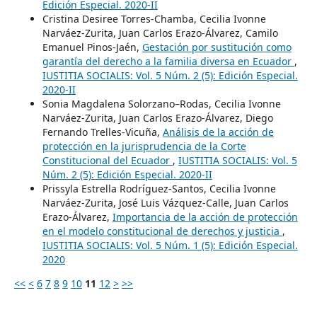
Edición Especial. 2020-II
Cristina Desiree Torres-Chamba, Cecilia Ivonne
Narváez-Zurita, Juan Carlos Erazo-Álvarez, Camilo
Emanuel Pinos-Jaén,
Gestación por sustitución como
garantía del derecho a la familia diversa en Ecuador
,
IUSTITIA SOCIALIS: Vol. 5 Núm. 2 (5): Edición Especial.
2020-II
Sonia Magdalena Solorzano–Rodas, Cecilia Ivonne
Narváez-Zurita, Juan Carlos Erazo-Álvarez, Diego
Fernando Trelles-Vicuña,
Análisis de la acción de
protección en la jurisprudencia de la Corte
Constitucional del Ecuador
,
IUSTITIA SOCIALIS: Vol. 5
Núm. 2 (5): Edición Especial. 2020-II
Prissyla Estrella Rodríguez-Santos, Cecilia Ivonne
Narváez-Zurita, José Luis Vázquez-Calle, Juan Carlos
Erazo-Álvarez,
Importancia de la acción de protección
en el modelo constitucional de derechos y justicia
,
IUSTITIA SOCIALIS: Vol. 5 Núm. 1 (5): Edición Especial.
2020
<<
<
6
7
8
9
10
11
12
>
>>