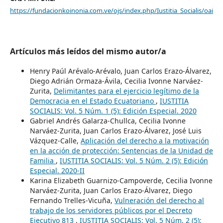
https://fundacionkoinonia.com.ve/ojs/index.php/Iustitia_Socialis/oai
Artículos más leídos del mismo autor/a
Henry Paúl Arévalo-Arévalo, Juan Carlos Erazo-Álvarez,
Diego Adrián Ormaza-Ávila, Cecilia Ivonne Narváez-
Zurita,
Delimitantes para el ejercicio legítimo de la
Democracia en el Estado Ecuatoriano
,
IUSTITIA
SOCIALIS: Vol. 5 Núm. 1 (5): Edición Especial. 2020
Gabriel Andrés Galarza-Chullca, Cecilia Ivonne
Narváez-Zurita, Juan Carlos Erazo-Álvarez, José Luis
Vázquez-Calle,
Aplicación del derecho a la motivación
en la acción de protección: Sentencias de la Unidad de
Familia
,
IUSTITIA SOCIALIS: Vol. 5 Núm. 2 (5): Edición
Especial. 2020-II
Karina Elizabeth Guarnizo-Campoverde, Cecilia Ivonne
Narváez-Zurita, Juan Carlos Erazo-Álvarez, Diego
Fernando Trelles-Vicuña,
Vulneración del derecho al
trabajo de los servidores públicos por el Decreto
Ejecutivo 813
,
IUSTITIA SOCIALIS: Vol. 5 Núm. 2 (5):