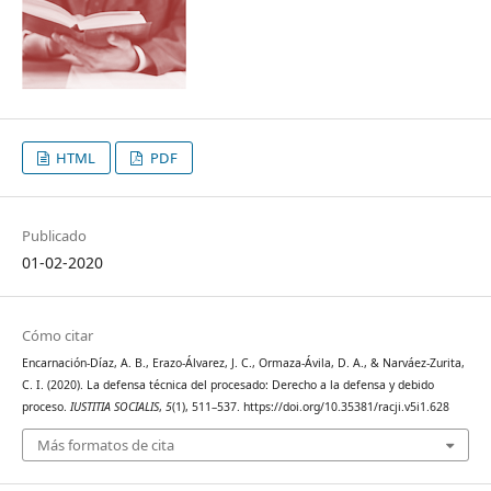
HTML
PDF
Publicado
01-02-2020
Cómo citar
Encarnación-Díaz, A. B., Erazo-Álvarez, J. C., Ormaza-Ávila, D. A., & Narváez-Zurita,
C. I. (2020). La defensa técnica del procesado: Derecho a la defensa y debido
proceso.
IUSTITIA SOCIALIS
,
5
(1), 511–537. https://doi.org/10.35381/racji.v5i1.628
Más formatos de cita