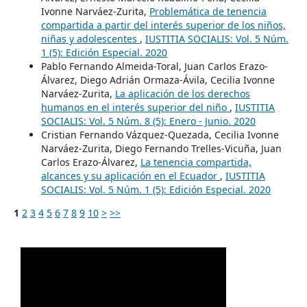
Ivonne Narváez-Zurita,
Problemática de tenencia
compartida a partir del interés superior de los niños,
niñas y adolescentes
,
IUSTITIA SOCIALIS: Vol. 5 Núm.
1 (5): Edición Especial. 2020
Pablo Fernando Almeida-Toral, Juan Carlos Erazo-
Álvarez, Diego Adrián Ormaza-Ávila, Cecilia Ivonne
Narváez-Zurita,
La aplicación de los derechos
humanos en el interés superior del niño
,
IUSTITIA
SOCIALIS: Vol. 5 Núm. 8 (5): Enero - Junio. 2020
Cristian Fernando Vázquez-Quezada, Cecilia Ivonne
Narváez-Zurita, Diego Fernando Trelles-Vicuña, Juan
Carlos Erazo-Álvarez,
La tenencia compartida,
alcances y su aplicación en el Ecuador
,
IUSTITIA
SOCIALIS: Vol. 5 Núm. 1 (5): Edición Especial. 2020
1
2
3
4
5
6
7
8
9
10
>
>>