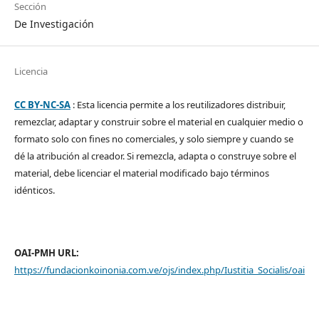
Sección
De Investigación
Licencia
CC BY-NC-SA
: Esta licencia permite a los reutilizadores distribuir,
remezclar, adaptar y construir sobre el material en cualquier medio o
formato solo con fines no comerciales, y solo siempre y cuando se
dé la atribución al creador. Si remezcla, adapta o construye sobre el
material, debe licenciar el material modificado bajo términos
idénticos.
OAI-PMH URL:
https://fundacionkoinonia.com.ve/ojs/index.php/Iustitia_Socialis/oai