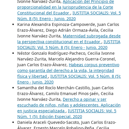
Ivonne Narváez-Zurita,
Aplicación del Principio de
proporcionalidad en la Jurisprudencia de la Corte
Constitucional del Ecuador
,
IUSTITIA SOCIALIS: Vol. 5
Núm. 8 (5): Enero - Junio. 2020
Karina Alexandra Espinoza-Campoverde, Juan Carlos
Erazo-Álvarez, Diego Adrián Ormaza-Ávila, Cecilia
Ivonne Narváez-Zurita,
Maternidad subrogada desde
la perspectiva constitucional en el Ecuador
,
IUSTITIA
SOCIALIS: Vol. 5 Núm. 8 (5): Enero - Junio. 2020
Néstor Gonzalo Rodríguez-Pacheco, Cecilia Ivonne
Narváez-Zurita, Marcelo Alejandro Guerra-Coronel,
Juan Carlos Erazo-Álvarez,
Habeas corpus preventivo
como garantía del derecho a la vida, la integridad
física y libertad
,
IUSTITIA SOCIALIS: Vol. 5 Núm. 8 (5):
Enero - Junio. 2020
Samantha del Rocío Merchán-Castillo, Juan Carlos
Erazo-Álvarez, Camilo Emanuel Pinos-Jaén, Cecilia
Ivonne Narváez-Zurita,
Derecho a opinar y ser
escuchado de niños, niñas y adolescentes. Aplicación
en justicia especializada
,
IUSTITIA SOCIALIS: Vol. 5
Núm. 1 (5): Edición Especial. 2020
Daniela Araceli Quevedo-Sacoto, Juan Carlos Erazo-
Álvarez, Ernesto Marcelo Robalino-Peña, Cecilia