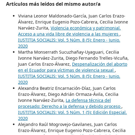
Artículos más leídos del mismo autor/a
Viviana Leonor Maldonado-García, Juan Carlos Erazo-
Álvarez, Enrique Eugenio Pozo-Cabrera, Cecilia Ivonne
Narváez-Zurita,
Violencia económica y patrimonial.
Acceso a una vida libre de violencia a las mujeres
,
IUSTITIA SOCIALIS: Vol. 5 Núm. 8 (5): Enero - Junio.
2020
Martha Monserrath Sucuzhañay-Uyaguari, Cecilia
Ivonne Narváez-Zurita, Diego Fernando Trelles-Vicuña,
Juan Carlos Erazo-Álvarez,
Despenalización del aborto
en el Ecuador para víctimas de violencia sexual
,
IUSTITIA SOCIALIS: Vol. 5 Núm. 8 (5): Enero - Junio.
2020
Alexandra Beatriz Encarnación-Díaz, Juan Carlos
Erazo-Álvarez, Diego Adrián Ormaza-Ávila, Cecilia
Ivonne Narváez-Zurita,
La defensa técnica del
procesado: Derecho a la defensa y debido proceso
,
IUSTITIA SOCIALIS: Vol. 5 Núm. 1 (5): Edición Especial.
2020
Alejandro Raúl Mogrovejo-Gavilanes, Juan Carlos
Erazo-Álvarez, Enrique Eugenio Pozo-Cabrera, Cecilia