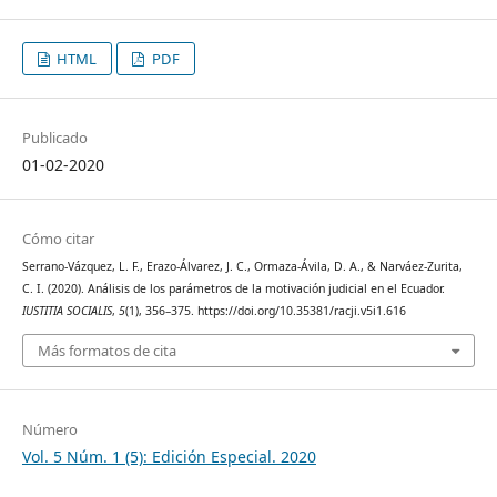
HTML
PDF
Publicado
01-02-2020
Cómo citar
Serrano-Vázquez, L. F., Erazo-Álvarez, J. C., Ormaza-Ávila, D. A., & Narváez-Zurita,
C. I. (2020). Análisis de los parámetros de la motivación judicial en el Ecuador.
IUSTITIA SOCIALIS
,
5
(1), 356–375. https://doi.org/10.35381/racji.v5i1.616
Más formatos de cita
Número
Vol. 5 Núm. 1 (5): Edición Especial. 2020