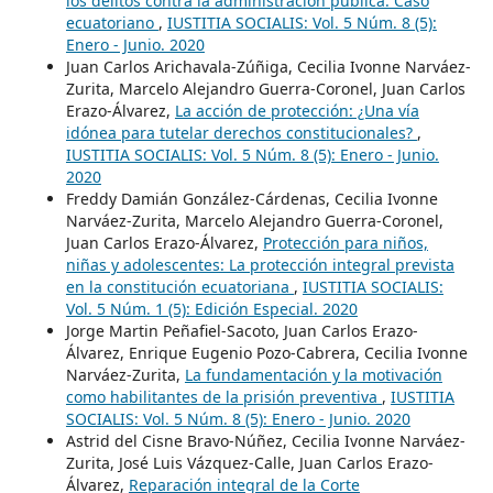
los delitos contra la administración pública: Caso
ecuatoriano
,
IUSTITIA SOCIALIS: Vol. 5 Núm. 8 (5):
Enero - Junio. 2020
Juan Carlos Arichavala-Zúñiga, Cecilia Ivonne Narváez-
Zurita, Marcelo Alejandro Guerra-Coronel, Juan Carlos
Erazo-Álvarez,
La acción de protección: ¿Una vía
idónea para tutelar derechos constitucionales?
,
IUSTITIA SOCIALIS: Vol. 5 Núm. 8 (5): Enero - Junio.
2020
Freddy Damián González-Cárdenas, Cecilia Ivonne
Narváez-Zurita, Marcelo Alejandro Guerra-Coronel,
Juan Carlos Erazo-Álvarez,
Protección para niños,
niñas y adolescentes: La protección integral prevista
en la constitución ecuatoriana
,
IUSTITIA SOCIALIS:
Vol. 5 Núm. 1 (5): Edición Especial. 2020
Jorge Martin Peñafiel-Sacoto, Juan Carlos Erazo-
Álvarez, Enrique Eugenio Pozo-Cabrera, Cecilia Ivonne
Narváez-Zurita,
La fundamentación y la motivación
como habilitantes de la prisión preventiva
,
IUSTITIA
SOCIALIS: Vol. 5 Núm. 8 (5): Enero - Junio. 2020
Astrid del Cisne Bravo-Núñez, Cecilia Ivonne Narváez-
Zurita, José Luis Vázquez-Calle, Juan Carlos Erazo-
Álvarez,
Reparación integral de la Corte