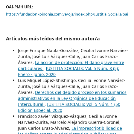
OAI-PMH URL:
https://fundacionkoinonia.com.ve/ojs/index.php/Iustitia_Socialis/oai
Artículos más leídos del mismo autor/a
Jorge Enrique Naula-González, Cecilia Ivonne Narváez-
Zurita, José Luis Vázquez-Calle, Juan Carlos Erazo-
Álvarez,
La acción de protección: El daño grave entre
particulares
,
IUSTITIA SOCIALIS: Vol. 5 Núm. 8 (5):
Enero - Junio. 2020
Luis Miguel López-Shishingo, Cecilia Ivonne Narváez-
Zurita, José Luis Vázquez-Calle, Juan Carlos Erazo-
Álvarez,
Derechos del debido proceso en los sumarios
administrativos en la Ley Orgánica de Educación
Intercultural
,
IUSTITIA SOCIALIS: Vol. 5 Núm. 1 (5):
Edición Especial. 2020
Francisco Xavier Vázquez-Vázquez, Cecilia Ivonne
Narváez-Zurita, Marcelo Alejandro Guerra-Coronel,
Juan Carlos Erazo-Álvarez,
La imprescriptibilidad de