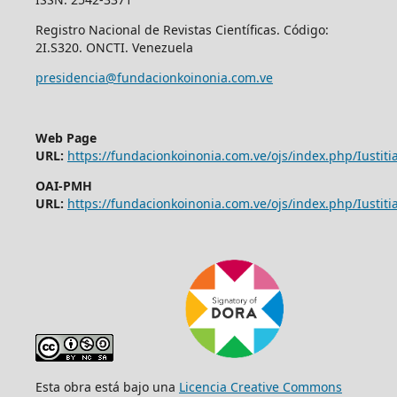
Registro Nacional de Revistas Científicas. Código:
2I.S320. ONCTI. Venezuela
presidencia@fundacionkoinonia.com.ve
Web Page
URL:
https://fundacionkoinonia.com.ve/ojs/index.php/Iustitia
OAI-PMH
URL:
https://fundacionkoinonia.com.ve/ojs/index.php/Iustitia
Esta obra está bajo una
Licencia Creative Commons