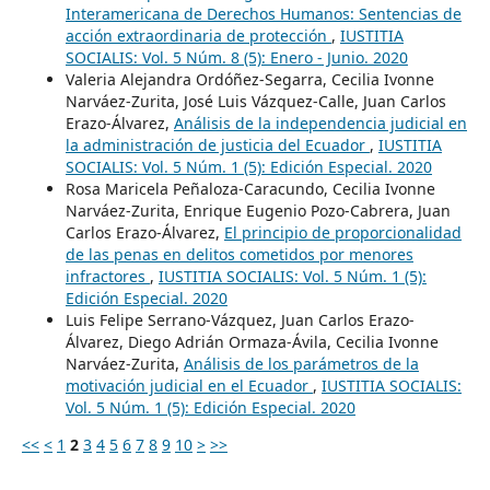
Interamericana de Derechos Humanos: Sentencias de
acción extraordinaria de protección
,
IUSTITIA
SOCIALIS: Vol. 5 Núm. 8 (5): Enero - Junio. 2020
Valeria Alejandra Ordóñez-Segarra, Cecilia Ivonne
Narváez-Zurita, José Luis Vázquez-Calle, Juan Carlos
Erazo-Álvarez,
Análisis de la independencia judicial en
la administración de justicia del Ecuador
,
IUSTITIA
SOCIALIS: Vol. 5 Núm. 1 (5): Edición Especial. 2020
Rosa Maricela Peñaloza-Caracundo, Cecilia Ivonne
Narváez-Zurita, Enrique Eugenio Pozo-Cabrera, Juan
Carlos Erazo-Álvarez,
El principio de proporcionalidad
de las penas en delitos cometidos por menores
infractores
,
IUSTITIA SOCIALIS: Vol. 5 Núm. 1 (5):
Edición Especial. 2020
Luis Felipe Serrano-Vázquez, Juan Carlos Erazo-
Álvarez, Diego Adrián Ormaza-Ávila, Cecilia Ivonne
Narváez-Zurita,
Análisis de los parámetros de la
motivación judicial en el Ecuador
,
IUSTITIA SOCIALIS:
Vol. 5 Núm. 1 (5): Edición Especial. 2020
<<
<
1
2
3
4
5
6
7
8
9
10
>
>>