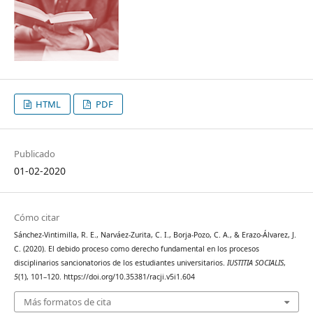
HTML
PDF
Publicado
01-02-2020
Cómo citar
Sánchez-Vintimilla, R. E., Narváez-Zurita, C. I., Borja-Pozo, C. A., & Erazo-Álvarez, J.
C. (2020). El debido proceso como derecho fundamental en los procesos
disciplinarios sancionatorios de los estudiantes universitarios.
IUSTITIA SOCIALIS
,
5
(1), 101–120. https://doi.org/10.35381/racji.v5i1.604
Más formatos de cita