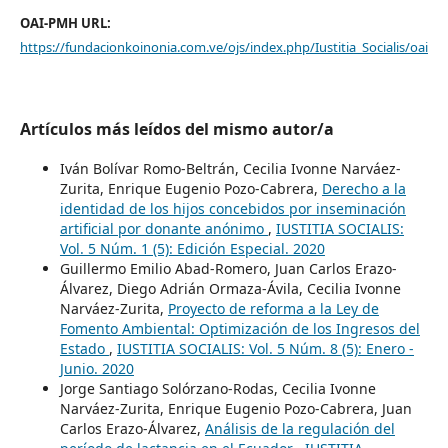
OAI-PMH URL:
https://fundacionkoinonia.com.ve/ojs/index.php/Iustitia_Socialis/oai
Artículos más leídos del mismo autor/a
Iván Bolívar Romo-Beltrán, Cecilia Ivonne Narváez-
Zurita, Enrique Eugenio Pozo-Cabrera,
Derecho a la
identidad de los hijos concebidos por inseminación
artificial por donante anónimo
,
IUSTITIA SOCIALIS:
Vol. 5 Núm. 1 (5): Edición Especial. 2020
Guillermo Emilio Abad-Romero, Juan Carlos Erazo-
Álvarez, Diego Adrián Ormaza-Ávila, Cecilia Ivonne
Narváez-Zurita,
Proyecto de reforma a la Ley de
Fomento Ambiental: Optimización de los Ingresos del
Estado
,
IUSTITIA SOCIALIS: Vol. 5 Núm. 8 (5): Enero -
Junio. 2020
Jorge Santiago Solórzano-Rodas, Cecilia Ivonne
Narváez-Zurita, Enrique Eugenio Pozo-Cabrera, Juan
Carlos Erazo-Álvarez,
Análisis de la regulación del