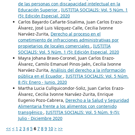
de las personas con discapacidad intelectual en la
Educación Superior
,
IUSTITIA SOCIALIS: Vol. 5 Núm. 1
(5): Edición Especial. 2020
Carlos Bayardo Cañarte-Sisalima, Juan Carlos Erazo-
Álvarez, José Luis Vázquez-Calle, Cecilia Ivonne
Narváez-Zurita,
Derecho al proceso en el
cometimiento de infracciones administrativas por
propietarios de locales comerciales
,
IUSTITIA
SOCIALIS: Vol. 5 Núm. 1 (5): Edición Especial. 2020
Mayra Johana Bravo-Coronel, Juan Carlos Erazo-
Álvarez, Camilo Emanuel Pinos-Jaén, Cecilia Ivonne
Narváez-Zurita,
Análisis del derecho a la información
pública en el Ecuador
,
IUSTITIA SOCIALIS: Vol. 5 Núm.
8 (5): Enero - Junio. 2020
Martha Lucia Cullquicondor-Soliz, Juan Carlos Erazo-
Álvarez, Cecilia Ivonne Narváez-Zurita, Enrique
Eugenio Pozo-Cabrera,
Derecho a la Salud y Seguridad
Alimentaria frente a los alimentos con contenido
transgénico
,
IUSTITIA SOCIALIS: Vol. 5 Núm. 9 (5):
Julio - Diciembre 2020
<<
<
1
2
3
4
5
6
7
8
9
10
>
>>