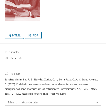
HTML
PDF
Publicado
01-02-2020
Cómo citar
Sánchez-Vintimilla, R. E., Narváez-Zurita, C. I., Borja-Pozo, C. A., & Erazo-Álvarez, J.
C. (2020). El debido proceso como derecho fundamental en los procesos
disciplinarios sancionatorios de los estudiantes universitarios.
IUSTITIA SOCIALIS
,
5
(1), 101–120. https://doi.org/10.35381/racji.v5i1.604
Más formatos de cita