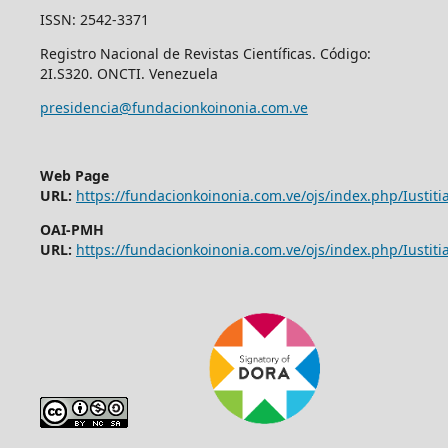
ISSN: 2542-3371
Registro Nacional de Revistas Científicas. Código:
2I.S320. ONCTI. Venezuela
presidencia@fundacionkoinonia.com.ve
Web Page
URL:
https://fundacionkoinonia.com.ve/ojs/index.php/Iustitia
OAI-PMH
URL:
https://fundacionkoinonia.com.ve/ojs/index.php/Iustitia