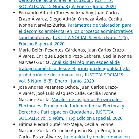
período de lactancia en el Ecuador
,
IUSTITIA
SOCIALIS: Vol. 5 Núm. 8 (5): Enero - Junio. 2020
Fernando Alfredo Torres-Villizhañay, Juan Carlos
Erazo-Álvarez, Diego Adrián Ormaza-Ávila, Cecilia
Ivonne Narváez-Zurita,
Parámetros de valoración para
el decomiso ambiental en los procesos administrativos
sancionatorios
,
IUSTITIA SOCIALIS: Vol. 5 Núm. 1 (5):
Edición Especial. 2020
María Belén Pesantez-Cárdenas, Juan Carlos Erazo-
Álvarez, Enrique Eugenio Pozo-Cabrera, Cecilia Ivonne
Narváez-Zurita,
Análisis del régimen especial de
trabajo doméstico desde el principio de igualdad y la
prohibición de discriminación
,
IUSTITIA SOCIALIS:
Vol. 5 Núm. 8 (5): Enero - Junio. 2020
José Andrés Pesántez-Ochoa, Juan Carlos Erazo-
Álvarez, José Luis Vázquez-Calle, Cecilia Ivonne
Narváez-Zurita,
Vocales de las Juntas Provinciales
Electorales: Principio de Independencia Electoral y
Derecho a Participación Ciudadana
,
IUSTITIA
SOCIALIS: Vol. 5 Núm. 1 (5): Edición Especial. 2020
Fátima Piedad Gutiérrez-Mejía, Cecilia Ivonne
Narváez-Zurita, Cornelio Agustín Borja-Pozo, Juan
Carlos Erazo-Álvarez,
La igualdad y no discriminación