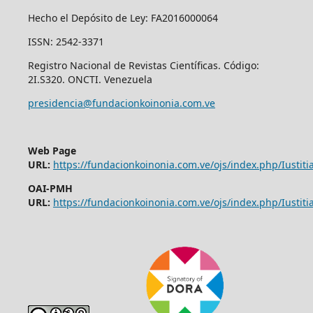
Hecho el Depósito de Ley: FA2016000064
ISSN: 2542-3371
Registro Nacional de Revistas Científicas. Código:
2I.S320. ONCTI. Venezuela
presidencia@fundacionkoinonia.com.ve
Web Page
URL:
https://fundacionkoinonia.com.ve/ojs/index.php/Iustitia
OAI-PMH
URL:
https://fundacionkoinonia.com.ve/ojs/index.php/Iustitia