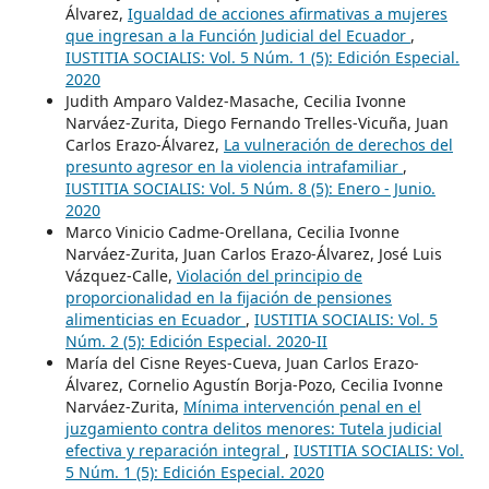
Álvarez,
Igualdad de acciones afirmativas a mujeres
que ingresan a la Función Judicial del Ecuador
,
IUSTITIA SOCIALIS: Vol. 5 Núm. 1 (5): Edición Especial.
2020
Judith Amparo Valdez-Masache, Cecilia Ivonne
Narváez-Zurita, Diego Fernando Trelles-Vicuña, Juan
Carlos Erazo-Álvarez,
La vulneración de derechos del
presunto agresor en la violencia intrafamiliar
,
IUSTITIA SOCIALIS: Vol. 5 Núm. 8 (5): Enero - Junio.
2020
Marco Vinicio Cadme-Orellana, Cecilia Ivonne
Narváez-Zurita, Juan Carlos Erazo-Álvarez, José Luis
Vázquez-Calle,
Violación del principio de
proporcionalidad en la fijación de pensiones
alimenticias en Ecuador
,
IUSTITIA SOCIALIS: Vol. 5
Núm. 2 (5): Edición Especial. 2020-II
María del Cisne Reyes-Cueva, Juan Carlos Erazo-
Álvarez, Cornelio Agustín Borja-Pozo, Cecilia Ivonne
Narváez-Zurita,
Mínima intervención penal en el
juzgamiento contra delitos menores: Tutela judicial
efectiva y reparación integral
,
IUSTITIA SOCIALIS: Vol.
5 Núm. 1 (5): Edición Especial. 2020