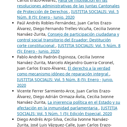
Carlos Erazo-Álvarez,
Falta de motivación en las
resoluciones administrativas de las Juntas Cantonales
de Protección de Derechos
,
IUSTITIA SOCIALIS: Vol. 5
Núm. 8 (5): Enero - Junio. 2020
Paúl Andrés Robles-Fernández, Juan Carlos Erazo-
Álvarez, Diego Fernando Trelles-Vicuña, Cecilia Ivonne
Narváez-Zurita,
Consejo de participación ciudadana y
control social transitorio del Ecuador: Destitución
corte constitucional
,
IUSTITIA SOCIALIS: Vol. 5 Núm. 8
(5): Enero - Junio. 2020
Pablo Andrés Padrón-Espinoza, Cecilia Ivonne
Narváez-Zurita, Marcelo Alejandro Guerra-Coronel,
Juan Carlos Erazo-Álvarez,
El derecho a la verdad
como mecanismo idóneo de reparación integral
,
IUSTITIA SOCIALIS: Vol. 5 Núm. 8 (5): Enero - Junio.
2020
Vicente Ferrer Sarmiento-Arce, Juan Carlos Erazo-
Álvarez, Diego Adrián Ormaza-Ávila, Cecilia Ivonne
Narváez-Zurita,
La injerencia política en el Estado y su
afectación en la inmunidad parlamentaria
,
IUSTITIA
SOCIALIS: Vol. 5 Núm. 1 (5): Edición Especial. 2020
Diego Andrés Arpi-Silva, Cecilia Ivonne Narváez-
Zurita, José Luis Vázquez-Calle, Juan Carlos Erazo-