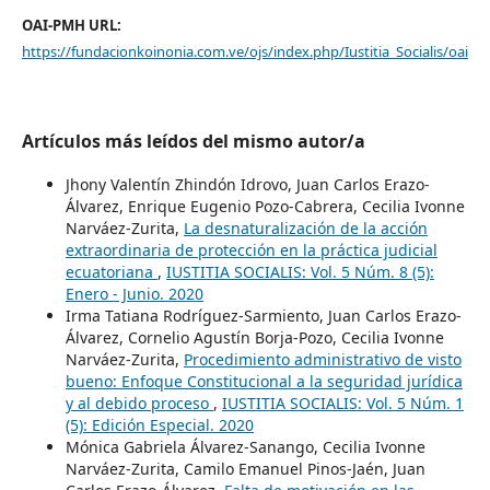
OAI-PMH URL:
https://fundacionkoinonia.com.ve/ojs/index.php/Iustitia_Socialis/oai
Artículos más leídos del mismo autor/a
Jhony Valentín Zhindón Idrovo, Juan Carlos Erazo-
Álvarez, Enrique Eugenio Pozo-Cabrera, Cecilia Ivonne
Narváez-Zurita,
La desnaturalización de la acción
extraordinaria de protección en la práctica judicial
ecuatoriana
,
IUSTITIA SOCIALIS: Vol. 5 Núm. 8 (5):
Enero - Junio. 2020
Irma Tatiana Rodríguez-Sarmiento, Juan Carlos Erazo-
Álvarez, Cornelio Agustín Borja-Pozo, Cecilia Ivonne
Narváez-Zurita,
Procedimiento administrativo de visto
bueno: Enfoque Constitucional a la seguridad jurídica
y al debido proceso
,
IUSTITIA SOCIALIS: Vol. 5 Núm. 1
(5): Edición Especial. 2020
Mónica Gabriela Álvarez-Sanango, Cecilia Ivonne
Narváez-Zurita, Camilo Emanuel Pinos-Jaén, Juan