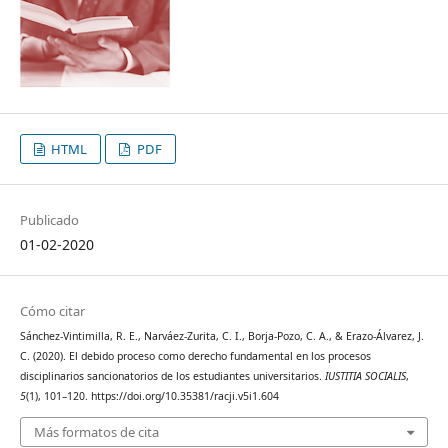
HTML
PDF
Publicado
01-02-2020
Cómo citar
Sánchez-Vintimilla, R. E., Narváez-Zurita, C. I., Borja-Pozo, C. A., & Erazo-Álvarez, J.
C. (2020). El debido proceso como derecho fundamental en los procesos
disciplinarios sancionatorios de los estudiantes universitarios.
IUSTITIA SOCIALIS
,
5
(1), 101–120. https://doi.org/10.35381/racji.v5i1.604
Más formatos de cita