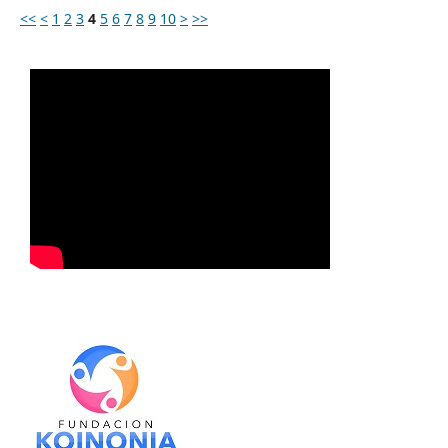
<<
<
1
2
3
4
5
6
7
8
9
10
>
>>