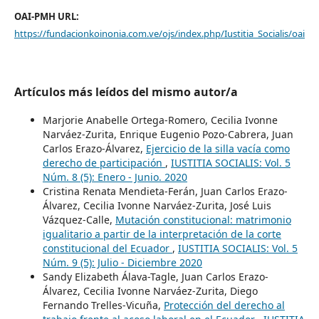
OAI-PMH URL:
https://fundacionkoinonia.com.ve/ojs/index.php/Iustitia_Socialis/oai
Artículos más leídos del mismo autor/a
Marjorie Anabelle Ortega-Romero, Cecilia Ivonne
Narváez-Zurita, Enrique Eugenio Pozo-Cabrera, Juan
Carlos Erazo-Álvarez,
Ejercicio de la silla vacía como
derecho de participación
,
IUSTITIA SOCIALIS: Vol. 5
Núm. 8 (5): Enero - Junio. 2020
Cristina Renata Mendieta-Ferán, Juan Carlos Erazo-
Álvarez, Cecilia Ivonne Narváez-Zurita, José Luis
Vázquez-Calle,
Mutación constitucional: matrimonio
igualitario a partir de la interpretación de la corte
constitucional del Ecuador
,
IUSTITIA SOCIALIS: Vol. 5
Núm. 9 (5): Julio - Diciembre 2020
Sandy Elizabeth Álava-Tagle, Juan Carlos Erazo-
Álvarez, Cecilia Ivonne Narváez-Zurita, Diego
Fernando Trelles-Vicuña,
Protección del derecho al