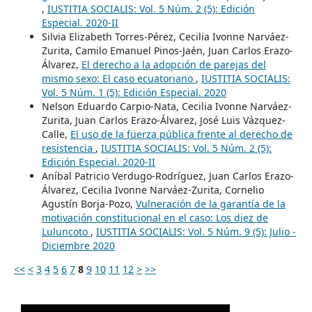
,
IUSTITIA SOCIALIS: Vol. 5 Núm. 2 (5): Edición
Especial. 2020-II
Silvia Elizabeth Torres-Pérez, Cecilia Ivonne Narváez-
Zurita, Camilo Emanuel Pinos-Jaén, Juan Carlos Erazo-
Álvarez,
El derecho a la adopción de parejas del
mismo sexo: El caso ecuatoriano
,
IUSTITIA SOCIALIS:
Vol. 5 Núm. 1 (5): Edición Especial. 2020
Nelson Eduardo Carpio-Nata, Cecilia Ivonne Narváez-
Zurita, Juan Carlos Erazo-Álvarez, José Luis Vázquez-
Calle,
El uso de la fuerza pública frente al derecho de
resistencia
,
IUSTITIA SOCIALIS: Vol. 5 Núm. 2 (5):
Edición Especial. 2020-II
Aníbal Patricio Verdugo-Rodríguez, Juan Carlos Erazo-
Álvarez, Cecilia Ivonne Narváez-Zurita, Cornelio
Agustín Borja-Pozo,
Vulneración de la garantía de la
motivación constitucional en el caso: Los diez de
Luluncoto
,
IUSTITIA SOCIALIS: Vol. 5 Núm. 9 (5): Julio -
Diciembre 2020
<<
<
3
4
5
6
7
8
9
10
11
12
>
>>