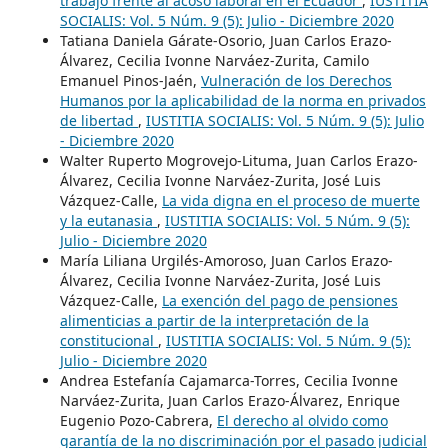
trabajo frente al acoso laboral en el Ecuador
,
IUSTITIA
SOCIALIS: Vol. 5 Núm. 9 (5): Julio - Diciembre 2020
Tatiana Daniela Gárate-Osorio, Juan Carlos Erazo-
Álvarez, Cecilia Ivonne Narváez-Zurita, Camilo
Emanuel Pinos-Jaén,
Vulneración de los Derechos
Humanos por la aplicabilidad de la norma en privados
de libertad
,
IUSTITIA SOCIALIS: Vol. 5 Núm. 9 (5): Julio
- Diciembre 2020
Walter Ruperto Mogrovejo-Lituma, Juan Carlos Erazo-
Álvarez, Cecilia Ivonne Narváez-Zurita, José Luis
Vázquez-Calle,
La vida digna en el proceso de muerte
y la eutanasia
,
IUSTITIA SOCIALIS: Vol. 5 Núm. 9 (5):
Julio - Diciembre 2020
María Liliana Urgilés-Amoroso, Juan Carlos Erazo-
Álvarez, Cecilia Ivonne Narváez-Zurita, José Luis
Vázquez-Calle,
La exención del pago de pensiones
alimenticias a partir de la interpretación de la
constitucional
,
IUSTITIA SOCIALIS: Vol. 5 Núm. 9 (5):
Julio - Diciembre 2020
Andrea Estefanía Cajamarca-Torres, Cecilia Ivonne
Narváez-Zurita, Juan Carlos Erazo-Álvarez, Enrique
Eugenio Pozo-Cabrera,
El derecho al olvido como
garantía de la no discriminación por el pasado judicial