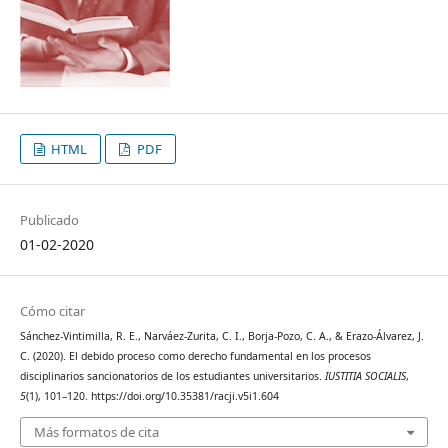
HTML
PDF
Publicado
01-02-2020
Cómo citar
Sánchez-Vintimilla, R. E., Narváez-Zurita, C. I., Borja-Pozo, C. A., & Erazo-Álvarez, J.
C. (2020). El debido proceso como derecho fundamental en los procesos
disciplinarios sancionatorios de los estudiantes universitarios.
IUSTITIA SOCIALIS
,
5
(1), 101–120. https://doi.org/10.35381/racji.v5i1.604
Más formatos de cita