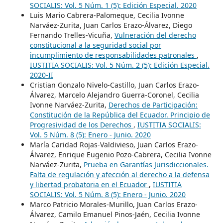
SOCIALIS: Vol. 5 Núm. 1 (5): Edición Especial. 2020
Luis Mario Cabrera-Palomeque, Cecilia Ivonne
Narváez-Zurita, Juan Carlos Erazo-Álvarez, Diego
Fernando Trelles-Vicuña,
Vulneración del derecho
constitucional a la seguridad social por
incumplimiento de responsabilidades patronales
,
IUSTITIA SOCIALIS: Vol. 5 Núm. 2 (5): Edición Especial.
2020-II
Cristian Gonzalo Nivelo-Castillo, Juan Carlos Erazo-
Álvarez, Marcelo Alejandro Guerra-Coronel, Cecilia
Ivonne Narváez-Zurita,
Derechos de Participación:
Constitución de la República del Ecuador. Principio de
Progresividad de los Derechos
,
IUSTITIA SOCIALIS:
Vol. 5 Núm. 8 (5): Enero - Junio. 2020
María Caridad Rojas-Valdivieso, Juan Carlos Erazo-
Álvarez, Enrique Eugenio Pozo-Cabrera, Cecilia Ivonne
Narváez-Zurita,
Prueba en Garantías Jurisdiccionales.
Falta de regulación y afección al derecho a la defensa
y libertad probatoria en el Ecuador
,
IUSTITIA
SOCIALIS: Vol. 5 Núm. 8 (5): Enero - Junio. 2020
Marco Patricio Morales-Murillo, Juan Carlos Erazo-
Álvarez, Camilo Emanuel Pinos-Jaén, Cecilia Ivonne