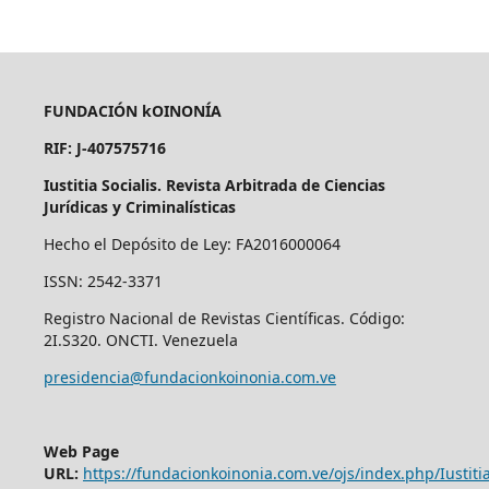
FUNDACIÓN kOINONÍA
RIF: J-407575716
Iustitia Socialis. Revista Arbitrada de Ciencias
Jurídicas y Criminalísticas
Hecho el Depósito de Ley: FA2016000064
ISSN: 2542-3371
Registro Nacional de Revistas Científicas. Código:
2I.S320. ONCTI. Venezuela
presidencia@fundacionkoinonia.com.ve
Web Page
URL:
https://fundacionkoinonia.com.ve/ojs/index.php/Iustitia