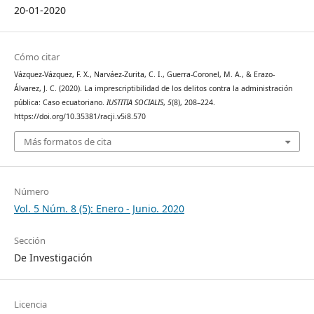
20-01-2020
Cómo citar
Vázquez-Vázquez, F. X., Narváez-Zurita, C. I., Guerra-Coronel, M. A., & Erazo-
Álvarez, J. C. (2020). La imprescriptibilidad de los delitos contra la administración
pública: Caso ecuatoriano.
IUSTITIA SOCIALIS
,
5
(8), 208–224.
https://doi.org/10.35381/racji.v5i8.570
Más formatos de cita
Número
Vol. 5 Núm. 8 (5): Enero - Junio. 2020
Sección
De Investigación
Licencia