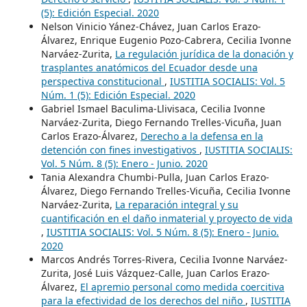
(5): Edición Especial. 2020
Nelson Vinicio Yánez-Chávez, Juan Carlos Erazo-
Álvarez, Enrique Eugenio Pozo-Cabrera, Cecilia Ivonne
Narváez-Zurita,
La regulación jurídica de la donación y
trasplantes anatómicos del Ecuador desde una
perspectiva constitucional
,
IUSTITIA SOCIALIS: Vol. 5
Núm. 1 (5): Edición Especial. 2020
Gabriel Ismael Baculima-Llivisaca, Cecilia Ivonne
Narváez-Zurita, Diego Fernando Trelles-Vicuña, Juan
Carlos Erazo-Álvarez,
Derecho a la defensa en la
detención con fines investigativos
,
IUSTITIA SOCIALIS:
Vol. 5 Núm. 8 (5): Enero - Junio. 2020
Tania Alexandra Chumbi-Pulla, Juan Carlos Erazo-
Álvarez, Diego Fernando Trelles-Vicuña, Cecilia Ivonne
Narváez-Zurita,
La reparación integral y su
cuantificación en el daño inmaterial y proyecto de vida
,
IUSTITIA SOCIALIS: Vol. 5 Núm. 8 (5): Enero - Junio.
2020
Marcos Andrés Torres-Rivera, Cecilia Ivonne Narváez-
Zurita, José Luis Vázquez-Calle, Juan Carlos Erazo-
Álvarez,
El apremio personal como medida coercitiva
para la efectividad de los derechos del niño
,
IUSTITIA