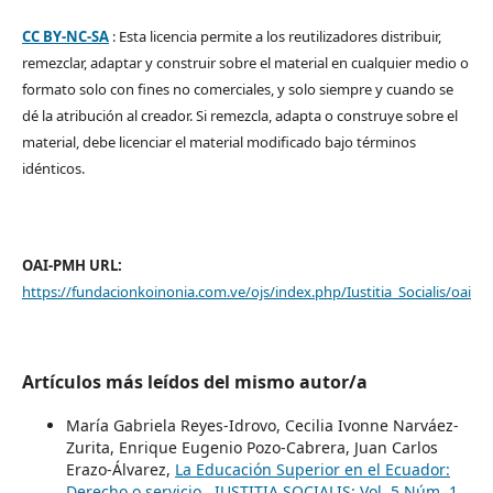
CC BY-NC-SA
: Esta licencia permite a los reutilizadores distribuir,
remezclar, adaptar y construir sobre el material en cualquier medio o
formato solo con fines no comerciales, y solo siempre y cuando se
dé la atribución al creador. Si remezcla, adapta o construye sobre el
material, debe licenciar el material modificado bajo términos
idénticos.
OAI-PMH URL:
https://fundacionkoinonia.com.ve/ojs/index.php/Iustitia_Socialis/oai
Artículos más leídos del mismo autor/a
María Gabriela Reyes-Idrovo, Cecilia Ivonne Narváez-
Zurita, Enrique Eugenio Pozo-Cabrera, Juan Carlos
Erazo-Álvarez,
La Educación Superior en el Ecuador:
Derecho o servicio
,
IUSTITIA SOCIALIS: Vol. 5 Núm. 1