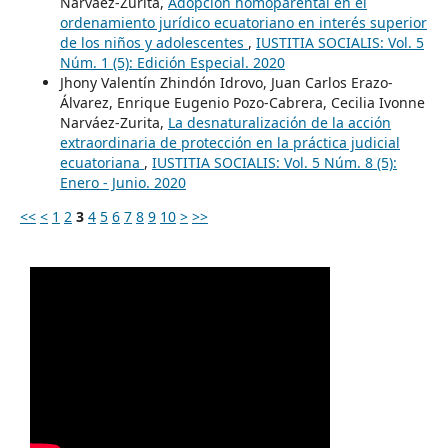
Narváez-Zurita,
Adopción homoparental en el
ordenamiento jurídico ecuatoriano en interés superior
de los niños y adolescentes
,
IUSTITIA SOCIALIS: Vol. 5
Núm. 1 (5): Edición Especial. 2020
Jhony Valentín Zhindón Idrovo, Juan Carlos Erazo-
Álvarez, Enrique Eugenio Pozo-Cabrera, Cecilia Ivonne
Narváez-Zurita,
La desnaturalización de la acción
extraordinaria de protección en la práctica judicial
ecuatoriana
,
IUSTITIA SOCIALIS: Vol. 5 Núm. 8 (5):
Enero - Junio. 2020
<<
<
1
2
3
4
5
6
7
8
9
10
>
>>