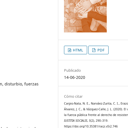
HTML
PDF
Publicado
14-06-2020
n, disturbio, fuerzas
Cómo citar
Carpio-Nata, N. E., Narváez-Zurita, C. I., Erazo
Álvarez, J. C., & Vázquez-Calle, J. L. (2020). El
la fuerza pública frente al derecho de resisten
IUSTITIA SOCIALIS
,
5
(2), 290–319.
https://doi.org/10.35381/racji.v5i2.746