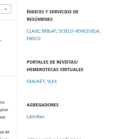
ÍNDICES Y SERVICIOS DE
RESÚMENES
CLASE
;
BIBLAT
;
SCIELO-VENEZUELA;
EBSCO
.
PORTALES DE REVISTAS/
HEMEROTECAS VIRTUALES
DIALNET
;
VLEX
los
AGREGADORES
aptar
LatinRev
uier
se dé