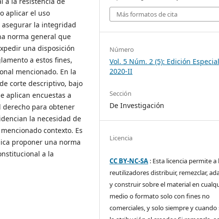
l a la resistencia de
o aplicar el uso
Más formatos de cita
 asegurar la integridad
una norma general que
expedir una disposición
Número
lamento a estos fines,
Vol. 5 Núm. 2 (5): Edición Especial
2020-II
ional mencionado. En la
e corte descriptivo, bajo
Sección
 Se aplican encuestas a
De Investigación
el derecho para obtener
videncian la necesidad de
l mencionado contexto. Es
Licencia
plica proponer una norma
nstitucional a la
CC BY-NC-SA
: Esta licencia permite a 
reutilizadores distribuir, remezclar, ad
y construir sobre el material en cualq
medio o formato solo con fines no
comerciales, y solo siempre y cuando 