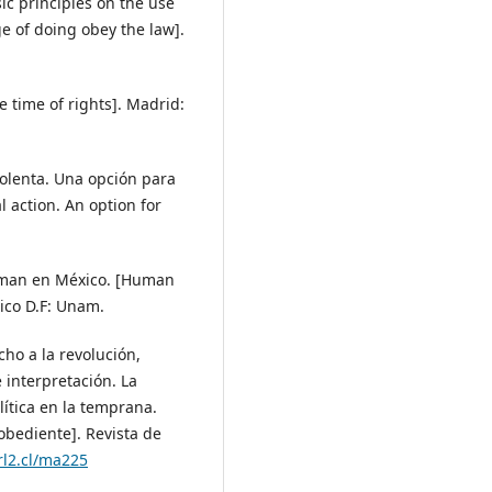
sic principles on the use
ge of doing obey the law].
e time of rights]. Madrid:
 violenta. Una opción para
l action. An option for
dman en México. [Human
co D.F: Unam.
echo a la revolución,
 interpretación. La
lítica en la temprana.
sobediente]. Revista de
rl2.cl/ma225