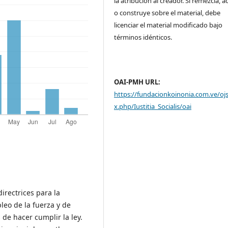
la atribución al creador. Si remezcla, 
o construye sobre el material, debe
licenciar el material modificado bajo
términos idénticos.
OAI-PMH URL:
https://fundacionkoinonia.com.ve/oj
x.php/Iustitia_Socialis/oai
directrices para la
leo de la fuerza y de
de hacer cumplir la ley.