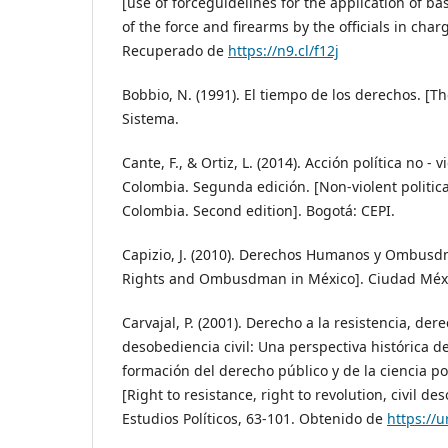
[use of forceguidelines for the application of ba
of the force and firearms by the officials in char
Recuperado de
https://n9.cl/f12j
Bobbio, N. (1991). El tiempo de los derechos. [Th
Sistema.
Cante, F., & Ortiz, L. (2014). Acción política no -
Colombia. Segunda edición. [Non-violent politica
Colombia. Second edition]. Bogotá: CEPI.
Capizio, J. (2010). Derechos Humanos y Ombus
Rights and Ombusdman in México]. Ciudad Méxi
Carvajal, P. (2001). Derecho a la resistencia, der
desobediencia civil: Una perspectiva histórica de
formación del derecho público y de la ciencia po
[Right to resistance, right to revolution, civil de
Estudios Políticos, 63-101. Obtenido de
https://u