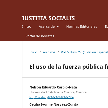
IUSTITIA SOCIALIS
Inicio
Acerca de
Normas Editoriales
Ed
Portal de Revistas
Inicio
/
Archivos
/
Vol. 5 Núm. 2 (5): Edición Especial
El uso de la fuerza pública 
Nelson Eduardo Carpio-Nata
Universidad Católica de Cuenca, Cuenca
http://orcid.org/0000-0002-0660-5954
Cecilia Ivonne Narváez-Zurita