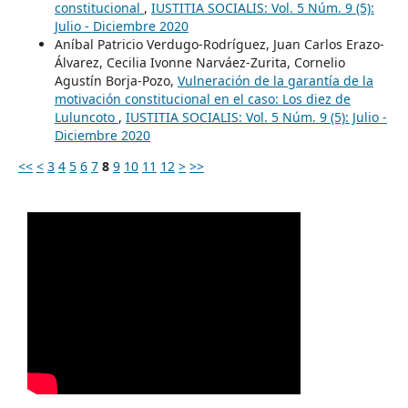
constitucional
,
IUSTITIA SOCIALIS: Vol. 5 Núm. 9 (5):
Julio - Diciembre 2020
Aníbal Patricio Verdugo-Rodríguez, Juan Carlos Erazo-
Álvarez, Cecilia Ivonne Narváez-Zurita, Cornelio
Agustín Borja-Pozo,
Vulneración de la garantía de la
motivación constitucional en el caso: Los diez de
Luluncoto
,
IUSTITIA SOCIALIS: Vol. 5 Núm. 9 (5): Julio -
Diciembre 2020
<<
<
3
4
5
6
7
8
9
10
11
12
>
>>