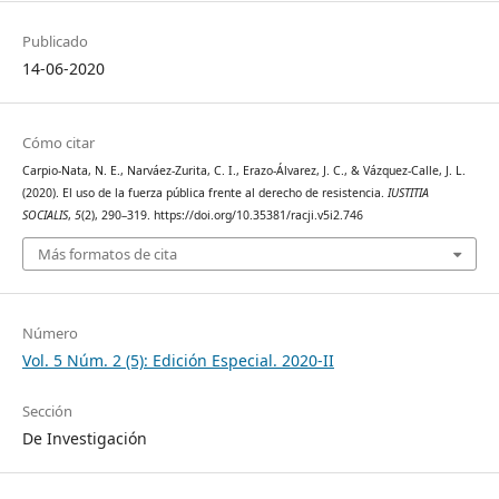
Publicado
14-06-2020
Cómo citar
Carpio-Nata, N. E., Narváez-Zurita, C. I., Erazo-Álvarez, J. C., & Vázquez-Calle, J. L.
(2020). El uso de la fuerza pública frente al derecho de resistencia.
IUSTITIA
SOCIALIS
,
5
(2), 290–319. https://doi.org/10.35381/racji.v5i2.746
Más formatos de cita
Número
Vol. 5 Núm. 2 (5): Edición Especial. 2020-II
Sección
De Investigación