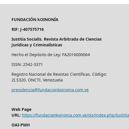
FUNDACIÓN kOINONÍA
RIF: J-407575716
Iustitia Socialis. Revista Arbitrada de Ciencias
Jurídicas y Criminalísticas
Hecho el Depósito de Ley: FA2016000064
ISSN: 2542-3371
Registro Nacional de Revistas Científicas. Código:
2I.S320. ONCTI. Venezuela
presidencia@fundacionkoinonia.com.ve
Web Page
URL:
https://fundacionkoinonia.com.ve/ojs/index.php/Iustitia
OAI-PMH