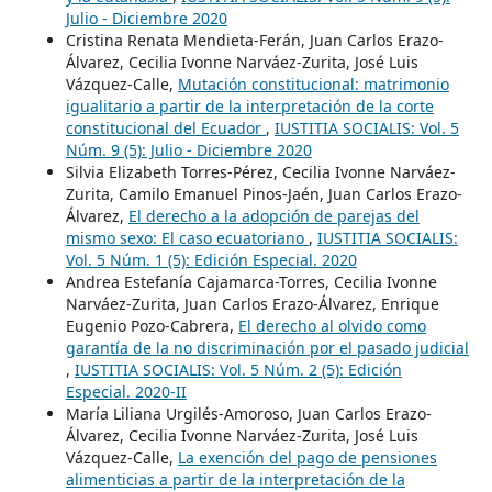
Julio - Diciembre 2020
Cristina Renata Mendieta-Ferán, Juan Carlos Erazo-
Álvarez, Cecilia Ivonne Narváez-Zurita, José Luis
Vázquez-Calle,
Mutación constitucional: matrimonio
igualitario a partir de la interpretación de la corte
constitucional del Ecuador
,
IUSTITIA SOCIALIS: Vol. 5
Núm. 9 (5): Julio - Diciembre 2020
Silvia Elizabeth Torres-Pérez, Cecilia Ivonne Narváez-
Zurita, Camilo Emanuel Pinos-Jaén, Juan Carlos Erazo-
Álvarez,
El derecho a la adopción de parejas del
mismo sexo: El caso ecuatoriano
,
IUSTITIA SOCIALIS:
Vol. 5 Núm. 1 (5): Edición Especial. 2020
Andrea Estefanía Cajamarca-Torres, Cecilia Ivonne
Narváez-Zurita, Juan Carlos Erazo-Álvarez, Enrique
Eugenio Pozo-Cabrera,
El derecho al olvido como
garantía de la no discriminación por el pasado judicial
,
IUSTITIA SOCIALIS: Vol. 5 Núm. 2 (5): Edición
Especial. 2020-II
María Liliana Urgilés-Amoroso, Juan Carlos Erazo-
Álvarez, Cecilia Ivonne Narváez-Zurita, José Luis
Vázquez-Calle,
La exención del pago de pensiones
alimenticias a partir de la interpretación de la