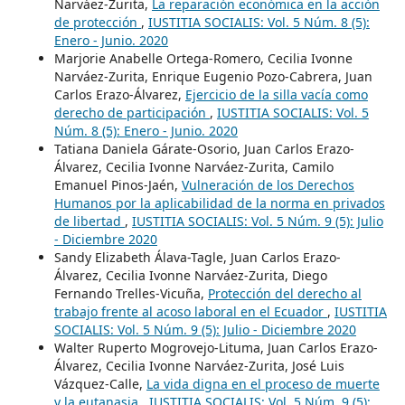
Narváez-Zurita,
La reparación económica en la acción
de protección
,
IUSTITIA SOCIALIS: Vol. 5 Núm. 8 (5):
Enero - Junio. 2020
Marjorie Anabelle Ortega-Romero, Cecilia Ivonne
Narváez-Zurita, Enrique Eugenio Pozo-Cabrera, Juan
Carlos Erazo-Álvarez,
Ejercicio de la silla vacía como
derecho de participación
,
IUSTITIA SOCIALIS: Vol. 5
Núm. 8 (5): Enero - Junio. 2020
Tatiana Daniela Gárate-Osorio, Juan Carlos Erazo-
Álvarez, Cecilia Ivonne Narváez-Zurita, Camilo
Emanuel Pinos-Jaén,
Vulneración de los Derechos
Humanos por la aplicabilidad de la norma en privados
de libertad
,
IUSTITIA SOCIALIS: Vol. 5 Núm. 9 (5): Julio
- Diciembre 2020
Sandy Elizabeth Álava-Tagle, Juan Carlos Erazo-
Álvarez, Cecilia Ivonne Narváez-Zurita, Diego
Fernando Trelles-Vicuña,
Protección del derecho al
trabajo frente al acoso laboral en el Ecuador
,
IUSTITIA
SOCIALIS: Vol. 5 Núm. 9 (5): Julio - Diciembre 2020
Walter Ruperto Mogrovejo-Lituma, Juan Carlos Erazo-
Álvarez, Cecilia Ivonne Narváez-Zurita, José Luis
Vázquez-Calle,
La vida digna en el proceso de muerte
y la eutanasia
,
IUSTITIA SOCIALIS: Vol. 5 Núm. 9 (5):