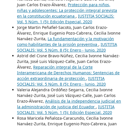
Juan Carlos Erazo-Álvarez,
Protección para niños,
niñas y adolescentes: La protección integral prevista
en la constitución ecuatoriana
,
IUSTITIA SOCIALIS:
Vol. 5 Núm. 1 (5): Edición Especial. 2020
Jorge Martin Peñafiel-Sacoto, Juan Carlos Erazo-
Álvarez, Enrique Eugenio Pozo-Cabrera, Cecilia Ivonne
Narváez-Zurita,
La fundamentación y la motivación
como habilitantes de la prisión preventiva
,
IUSTITIA
SOCIALIS: Vol. 5 Núm. 8 (5): Enero - Junio. 2020
Astrid del Cisne Bravo-Núñez, Cecilia Ivonne Narváez-
Zurita, José Luis Vázquez-Calle, Juan Carlos Erazo-
Álvarez,
Reparación integral de la Corte
Interamericana de Derechos Humanos: Sentencias de
acción extraordinaria de protección
,
IUSTITIA
SOCIALIS: Vol. 5 Núm. 8 (5): Enero - Junio. 2020
Valeria Alejandra Ordóñez-Segarra, Cecilia Ivonne
Narváez-Zurita, José Luis Vázquez-Calle, Juan Carlos
Erazo-Álvarez,
Análisis de la independencia judicial en
la administración de justicia del Ecuador
,
IUSTITIA
SOCIALIS: Vol. 5 Núm. 1 (5): Edición Especial. 2020
Rosa Maricela Peñaloza-Caracundo, Cecilia Ivonne
Narváez-Zurita, Enrique Eugenio Pozo-Cabrera, Juan