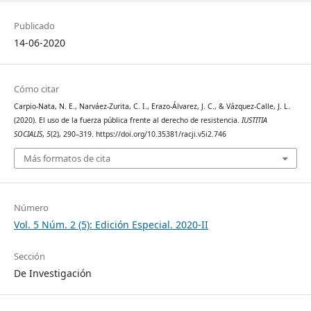
Publicado
14-06-2020
Cómo citar
Carpio-Nata, N. E., Narváez-Zurita, C. I., Erazo-Álvarez, J. C., & Vázquez-Calle, J. L.
(2020). El uso de la fuerza pública frente al derecho de resistencia.
IUSTITIA
SOCIALIS
,
5
(2), 290–319. https://doi.org/10.35381/racji.v5i2.746
Más formatos de cita
Número
Vol. 5 Núm. 2 (5): Edición Especial. 2020-II
Sección
De Investigación