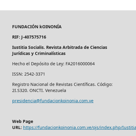
FUNDACIÓN kOINONÍA
RIF: J-407575716
Iustitia Socialis. Revista Arbitrada de Ciencias
Jurídicas y Criminalísticas
Hecho el Depósito de Ley: FA2016000064
ISSN: 2542-3371
Registro Nacional de Revistas Científicas. Código:
2I.S320. ONCTI. Venezuela
presidencia@fundacionkoinonia.com.ve
Web Page
URL:
https://fundacionkoinonia.com.ve/ojs/index.php/Iustitia