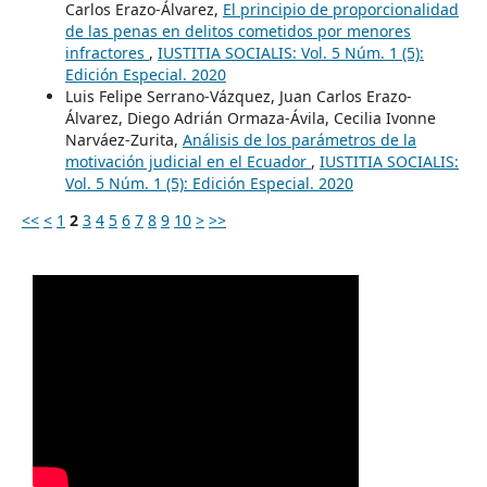
Carlos Erazo-Álvarez,
El principio de proporcionalidad
de las penas en delitos cometidos por menores
infractores
,
IUSTITIA SOCIALIS: Vol. 5 Núm. 1 (5):
Edición Especial. 2020
Luis Felipe Serrano-Vázquez, Juan Carlos Erazo-
Álvarez, Diego Adrián Ormaza-Ávila, Cecilia Ivonne
Narváez-Zurita,
Análisis de los parámetros de la
motivación judicial en el Ecuador
,
IUSTITIA SOCIALIS:
Vol. 5 Núm. 1 (5): Edición Especial. 2020
<<
<
1
2
3
4
5
6
7
8
9
10
>
>>