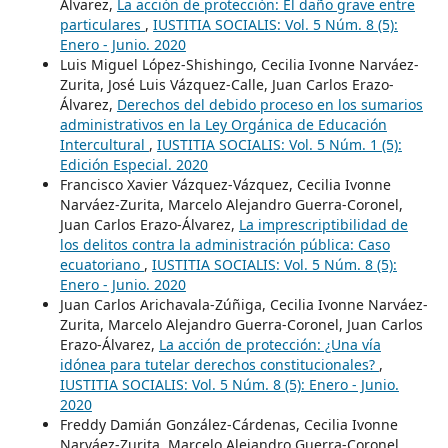
Álvarez,
La acción de protección: El daño grave entre
particulares
,
IUSTITIA SOCIALIS: Vol. 5 Núm. 8 (5):
Enero - Junio. 2020
Luis Miguel López-Shishingo, Cecilia Ivonne Narváez-
Zurita, José Luis Vázquez-Calle, Juan Carlos Erazo-
Álvarez,
Derechos del debido proceso en los sumarios
administrativos en la Ley Orgánica de Educación
Intercultural
,
IUSTITIA SOCIALIS: Vol. 5 Núm. 1 (5):
Edición Especial. 2020
Francisco Xavier Vázquez-Vázquez, Cecilia Ivonne
Narváez-Zurita, Marcelo Alejandro Guerra-Coronel,
Juan Carlos Erazo-Álvarez,
La imprescriptibilidad de
los delitos contra la administración pública: Caso
ecuatoriano
,
IUSTITIA SOCIALIS: Vol. 5 Núm. 8 (5):
Enero - Junio. 2020
Juan Carlos Arichavala-Zúñiga, Cecilia Ivonne Narváez-
Zurita, Marcelo Alejandro Guerra-Coronel, Juan Carlos
Erazo-Álvarez,
La acción de protección: ¿Una vía
idónea para tutelar derechos constitucionales?
,
IUSTITIA SOCIALIS: Vol. 5 Núm. 8 (5): Enero - Junio.
2020
Freddy Damián González-Cárdenas, Cecilia Ivonne
Narváez-Zurita, Marcelo Alejandro Guerra-Coronel,