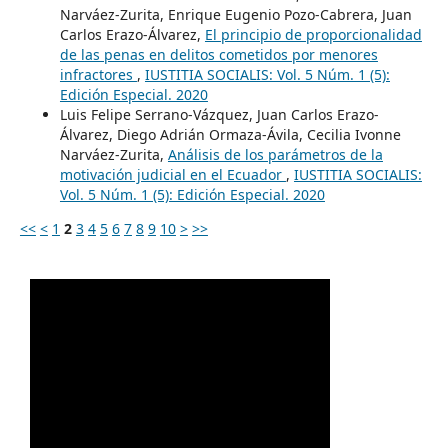
Narváez-Zurita, Enrique Eugenio Pozo-Cabrera, Juan
Carlos Erazo-Álvarez,
El principio de proporcionalidad
de las penas en delitos cometidos por menores
infractores
,
IUSTITIA SOCIALIS: Vol. 5 Núm. 1 (5):
Edición Especial. 2020
Luis Felipe Serrano-Vázquez, Juan Carlos Erazo-
Álvarez, Diego Adrián Ormaza-Ávila, Cecilia Ivonne
Narváez-Zurita,
Análisis de los parámetros de la
motivación judicial en el Ecuador
,
IUSTITIA SOCIALIS:
Vol. 5 Núm. 1 (5): Edición Especial. 2020
<<
<
1
2
3
4
5
6
7
8
9
10
>
>>