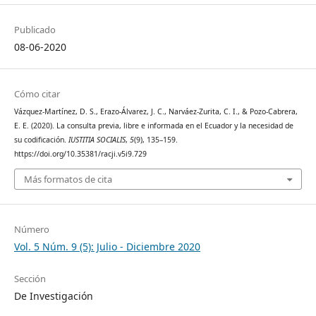
Publicado
08-06-2020
Cómo citar
Vázquez-Martínez, D. S., Erazo-Álvarez, J. C., Narváez-Zurita, C. I., & Pozo-Cabrera,
E. E. (2020). La consulta previa, libre e informada en el Ecuador y la necesidad de
su codificación.
IUSTITIA SOCIALIS
,
5
(9), 135–159.
https://doi.org/10.35381/racji.v5i9.729
Más formatos de cita
Número
Vol. 5 Núm. 9 (5): Julio - Diciembre 2020
Sección
De Investigación