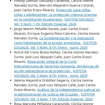
Freddy Damián González-Cárdenas, Cecilia Ivonne
Narváez-Zurita, Marcelo Alejandro Guerra-Coronel,
Juan Carlos Erazo-Álvarez,
Protección para niños,
niñas y adolescentes: La protección integral prevista
en la constitución ecuatoriana
,
IUSTITIA SOCIALIS:
Vol. 5 Núm. 1 (5): Edición Especial. 2020
Jorge Martin Peñafiel-Sacoto, Juan Carlos Erazo-
Álvarez, Enrique Eugenio Pozo-Cabrera, Cecilia Ivonne
Narváez-Zurita,
La fundamentación y la motivación
como habilitantes de la prisión preventiva
,
IUSTITIA
SOCIALIS: Vol. 5 Núm. 8 (5): Enero - Junio. 2020
Astrid del Cisne Bravo-Núñez, Cecilia Ivonne Narváez-
Zurita, José Luis Vázquez-Calle, Juan Carlos Erazo-
Álvarez,
Reparación integral de la Corte
Interamericana de Derechos Humanos: Sentencias de
acción extraordinaria de protección
,
IUSTITIA
SOCIALIS: Vol. 5 Núm. 8 (5): Enero - Junio. 2020
Valeria Alejandra Ordóñez-Segarra, Cecilia Ivonne
Narváez-Zurita, José Luis Vázquez-Calle, Juan Carlos
Erazo-Álvarez,
Análisis de la independencia judicial en
la administración de justicia del Ecuador
,
IUSTITIA
SOCIALIS: Vol. 5 Núm. 1 (5): Edición Especial. 2020
Rosa Maricela Peñaloza-Caracundo, Cecilia Ivonne