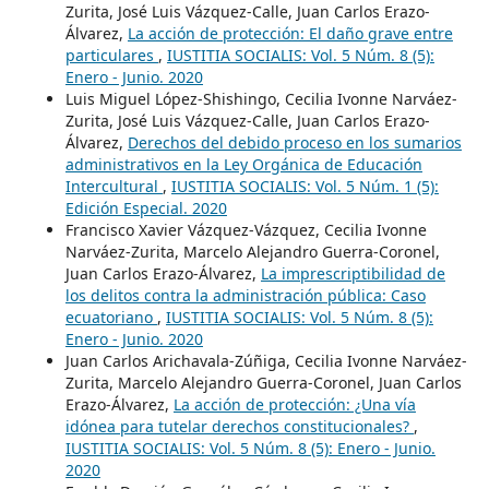
Zurita, José Luis Vázquez-Calle, Juan Carlos Erazo-
Álvarez,
La acción de protección: El daño grave entre
particulares
,
IUSTITIA SOCIALIS: Vol. 5 Núm. 8 (5):
Enero - Junio. 2020
Luis Miguel López-Shishingo, Cecilia Ivonne Narváez-
Zurita, José Luis Vázquez-Calle, Juan Carlos Erazo-
Álvarez,
Derechos del debido proceso en los sumarios
administrativos en la Ley Orgánica de Educación
Intercultural
,
IUSTITIA SOCIALIS: Vol. 5 Núm. 1 (5):
Edición Especial. 2020
Francisco Xavier Vázquez-Vázquez, Cecilia Ivonne
Narváez-Zurita, Marcelo Alejandro Guerra-Coronel,
Juan Carlos Erazo-Álvarez,
La imprescriptibilidad de
los delitos contra la administración pública: Caso
ecuatoriano
,
IUSTITIA SOCIALIS: Vol. 5 Núm. 8 (5):
Enero - Junio. 2020
Juan Carlos Arichavala-Zúñiga, Cecilia Ivonne Narváez-
Zurita, Marcelo Alejandro Guerra-Coronel, Juan Carlos
Erazo-Álvarez,
La acción de protección: ¿Una vía
idónea para tutelar derechos constitucionales?
,
IUSTITIA SOCIALIS: Vol. 5 Núm. 8 (5): Enero - Junio.
2020