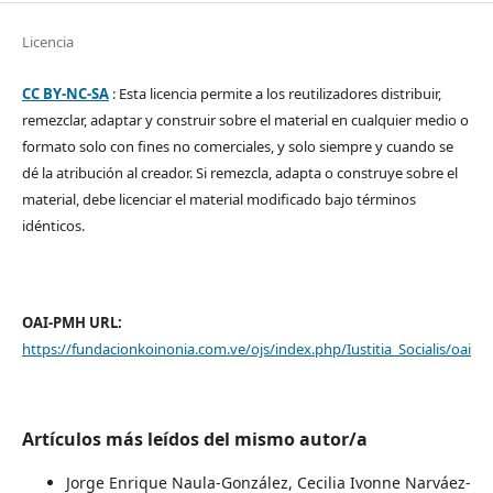
Licencia
CC BY-NC-SA
: Esta licencia permite a los reutilizadores distribuir,
remezclar, adaptar y construir sobre el material en cualquier medio o
formato solo con fines no comerciales, y solo siempre y cuando se
dé la atribución al creador. Si remezcla, adapta o construye sobre el
material, debe licenciar el material modificado bajo términos
idénticos.
OAI-PMH URL:
https://fundacionkoinonia.com.ve/ojs/index.php/Iustitia_Socialis/oai
Artículos más leídos del mismo autor/a
Jorge Enrique Naula-González, Cecilia Ivonne Narváez-