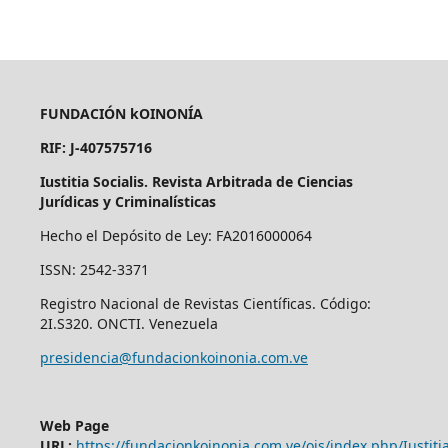
FUNDACIÓN kOINONÍA
RIF: J-407575716
Iustitia Socialis. Revista Arbitrada de Ciencias
Jurídicas y Criminalísticas
Hecho el Depósito de Ley: FA2016000064
ISSN: 2542-3371
Registro Nacional de Revistas Científicas. Código:
2I.S320. ONCTI. Venezuela
presidencia@fundacionkoinonia.com.ve
Web Page
URL:
https://fundacionkoinonia.com.ve/ojs/index.php/Iustitia