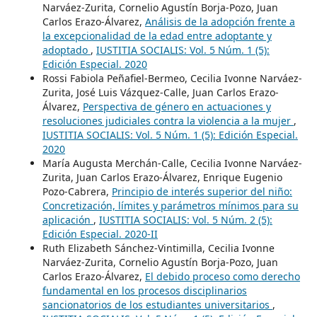
Narváez-Zurita, Cornelio Agustín Borja-Pozo, Juan
Carlos Erazo-Álvarez,
Análisis de la adopción frente a
la excepcionalidad de la edad entre adoptante y
adoptado
,
IUSTITIA SOCIALIS: Vol. 5 Núm. 1 (5):
Edición Especial. 2020
Rossi Fabiola Peñafiel-Bermeo, Cecilia Ivonne Narváez-
Zurita, José Luis Vázquez-Calle, Juan Carlos Erazo-
Álvarez,
Perspectiva de género en actuaciones y
resoluciones judiciales contra la violencia a la mujer
,
IUSTITIA SOCIALIS: Vol. 5 Núm. 1 (5): Edición Especial.
2020
María Augusta Merchán-Calle, Cecilia Ivonne Narváez-
Zurita, Juan Carlos Erazo-Álvarez, Enrique Eugenio
Pozo-Cabrera,
Principio de interés superior del niño:
Concretización, límites y parámetros mínimos para su
aplicación
,
IUSTITIA SOCIALIS: Vol. 5 Núm. 2 (5):
Edición Especial. 2020-II
Ruth Elizabeth Sánchez-Vintimilla, Cecilia Ivonne
Narváez-Zurita, Cornelio Agustín Borja-Pozo, Juan
Carlos Erazo-Álvarez,
El debido proceso como derecho
fundamental en los procesos disciplinarios
sancionatorios de los estudiantes universitarios
,