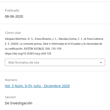
Publicado
08-06-2020
Cómo citar
Vázquez-Martínez, D. S., Erazo-Álvarez, J. C., Narváez-Zurita, C. I., & Pozo-Cabrera,
E. E. (2020). La consulta previa, libre e informada en el Ecuador y la necesidad de
su codificación.
IUSTITIA SOCIALIS
,
5
(9), 135–159.
https://doi.org/10.35381/racji.v5i9.729
Más formatos de cita
Número
Vol. 5 Núm. 9 (5): Julio - Diciembre 2020
Sección
De Investigación