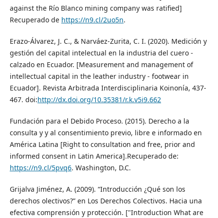
against the Río Blanco mining company was ratified]
Recuperado de
https://n9.cl/2uo5n
.
Erazo-Álvarez, J. C., & Narváez-Zurita, C. I. (2020). Medición y
gestión del capital intelectual en la industria del cuero -
calzado en Ecuador. [Measurement and management of
intellectual capital in the leather industry - footwear in
Ecuador]. Revista Arbitrada Interdisciplinaria Koinonía, 437-
467. doi:
http://dx.doi.org/10.35381/r.k.v5i9.662
Fundación para el Debido Proceso. (2015). Derecho a la
consulta y y al consentimiento previo, libre e informado en
América Latina [Right to consultation and free, prior and
informed consent in Latin America].Recuperado de:
https://n9.cl/5pvq6
. Washington, D.C.
Grijalva Jiménez, A. (2009). “Introducción ¿Qué son los
derechos olectivos?” en Los Derechos Colectivos. Hacia una
efectiva comprensión y protección. ["Introduction What are