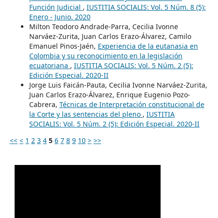
Función Judicial
,
IUSTITIA SOCIALIS: Vol. 5 Núm. 8 (5):
Enero - Junio. 2020
Milton Teodoro Andrade-Parra, Cecilia Ivonne
Narváez-Zurita, Juan Carlos Erazo-Álvarez, Camilo
Emanuel Pinos-Jaén,
Experiencia de la eutanasia en
Colombia y su reconocimiento en la legislación
ecuatoriana
,
IUSTITIA SOCIALIS: Vol. 5 Núm. 2 (5):
Edición Especial. 2020-II
Jorge Luis Faicán-Pauta, Cecilia Ivonne Narváez-Zurita,
Juan Carlos Erazo-Álvarez, Enrique Eugenio Pozo-
Cabrera,
Técnicas de Interpretación constitucional de
la Corte y las sentencias del pleno
,
IUSTITIA
SOCIALIS: Vol. 5 Núm. 2 (5): Edición Especial. 2020-II
<<
<
1
2
3
4
5
6
7
8
9
10
>
>>