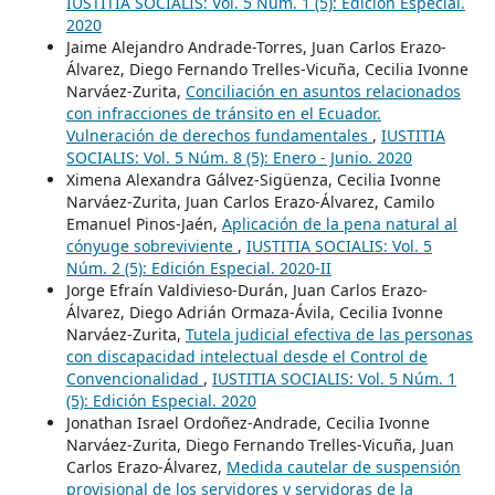
IUSTITIA SOCIALIS: Vol. 5 Núm. 1 (5): Edición Especial.
2020
Jaime Alejandro Andrade-Torres, Juan Carlos Erazo-
Álvarez, Diego Fernando Trelles-Vicuña, Cecilia Ivonne
Narváez-Zurita,
Conciliación en asuntos relacionados
con infracciones de tránsito en el Ecuador.
Vulneración de derechos fundamentales
,
IUSTITIA
SOCIALIS: Vol. 5 Núm. 8 (5): Enero - Junio. 2020
Ximena Alexandra Gálvez-Sigüenza, Cecilia Ivonne
Narváez-Zurita, Juan Carlos Erazo-Álvarez, Camilo
Emanuel Pinos-Jaén,
Aplicación de la pena natural al
cónyuge sobreviviente
,
IUSTITIA SOCIALIS: Vol. 5
Núm. 2 (5): Edición Especial. 2020-II
Jorge Efraín Valdivieso-Durán, Juan Carlos Erazo-
Álvarez, Diego Adrián Ormaza-Ávila, Cecilia Ivonne
Narváez-Zurita,
Tutela judicial efectiva de las personas
con discapacidad intelectual desde el Control de
Convencionalidad
,
IUSTITIA SOCIALIS: Vol. 5 Núm. 1
(5): Edición Especial. 2020
Jonathan Israel Ordoñez-Andrade, Cecilia Ivonne
Narváez-Zurita, Diego Fernando Trelles-Vicuña, Juan
Carlos Erazo-Álvarez,
Medida cautelar de suspensión
provisional de los servidores y servidoras de la