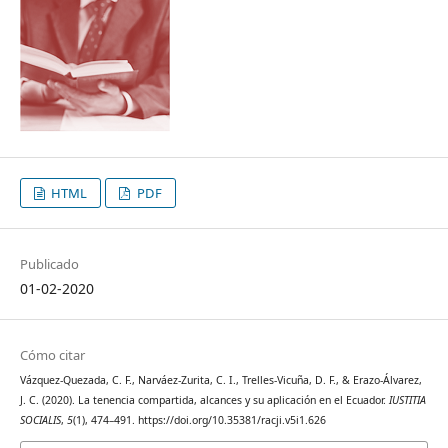
HTML
PDF
Publicado
01-02-2020
Cómo citar
Vázquez-Quezada, C. F., Narváez-Zurita, C. I., Trelles-Vicuña, D. F., & Erazo-Álvarez,
J. C. (2020). La tenencia compartida, alcances y su aplicación en el Ecuador.
IUSTITIA
SOCIALIS
,
5
(1), 474–491. https://doi.org/10.35381/racji.v5i1.626