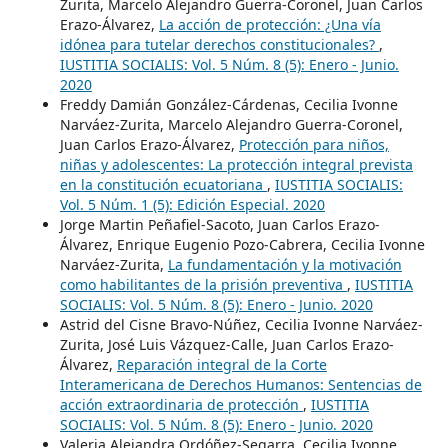
Zurita, Marcelo Alejandro Guerra-Coronel, Juan Carlos
Erazo-Álvarez,
La acción de protección: ¿Una vía
idónea para tutelar derechos constitucionales?
,
IUSTITIA SOCIALIS: Vol. 5 Núm. 8 (5): Enero - Junio.
2020
Freddy Damián González-Cárdenas, Cecilia Ivonne
Narváez-Zurita, Marcelo Alejandro Guerra-Coronel,
Juan Carlos Erazo-Álvarez,
Protección para niños,
niñas y adolescentes: La protección integral prevista
en la constitución ecuatoriana
,
IUSTITIA SOCIALIS:
Vol. 5 Núm. 1 (5): Edición Especial. 2020
Jorge Martin Peñafiel-Sacoto, Juan Carlos Erazo-
Álvarez, Enrique Eugenio Pozo-Cabrera, Cecilia Ivonne
Narváez-Zurita,
La fundamentación y la motivación
como habilitantes de la prisión preventiva
,
IUSTITIA
SOCIALIS: Vol. 5 Núm. 8 (5): Enero - Junio. 2020
Astrid del Cisne Bravo-Núñez, Cecilia Ivonne Narváez-
Zurita, José Luis Vázquez-Calle, Juan Carlos Erazo-
Álvarez,
Reparación integral de la Corte
Interamericana de Derechos Humanos: Sentencias de
acción extraordinaria de protección
,
IUSTITIA
SOCIALIS: Vol. 5 Núm. 8 (5): Enero - Junio. 2020
Valeria Alejandra Ordóñez-Segarra, Cecilia Ivonne