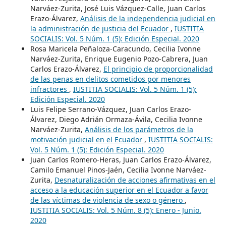
Narváez-Zurita, José Luis Vázquez-Calle, Juan Carlos
Erazo-Álvarez,
Análisis de la independencia judicial en
la administración de justicia del Ecuador
,
IUSTITIA
SOCIALIS: Vol. 5 Núm. 1 (5): Edición Especial. 2020
Rosa Maricela Peñaloza-Caracundo, Cecilia Ivonne
Narváez-Zurita, Enrique Eugenio Pozo-Cabrera, Juan
Carlos Erazo-Álvarez,
El principio de proporcionalidad
de las penas en delitos cometidos por menores
infractores
,
IUSTITIA SOCIALIS: Vol. 5 Núm. 1 (5):
Edición Especial. 2020
Luis Felipe Serrano-Vázquez, Juan Carlos Erazo-
Álvarez, Diego Adrián Ormaza-Ávila, Cecilia Ivonne
Narváez-Zurita,
Análisis de los parámetros de la
motivación judicial en el Ecuador
,
IUSTITIA SOCIALIS:
Vol. 5 Núm. 1 (5): Edición Especial. 2020
Juan Carlos Romero-Heras, Juan Carlos Erazo-Álvarez,
Camilo Emanuel Pinos-Jaén, Cecilia Ivonne Narváez-
Zurita,
Desnaturalización de acciones afirmativas en el
acceso a la educación superior en el Ecuador a favor
de las víctimas de violencia de sexo o género
,
IUSTITIA SOCIALIS: Vol. 5 Núm. 8 (5): Enero - Junio.
2020