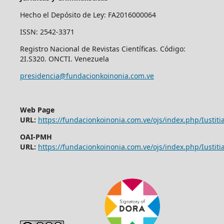
Hecho el Depósito de Ley: FA2016000064
ISSN: 2542-3371
Registro Nacional de Revistas Científicas. Código:
2I.S320. ONCTI. Venezuela
presidencia@fundacionkoinonia.com.ve
Web Page
URL:
https://fundacionkoinonia.com.ve/ojs/index.php/Iustitia
OAI-PMH
URL:
https://fundacionkoinonia.com.ve/ojs/index.php/Iustitia