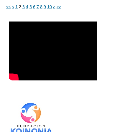
<<
<
1
2
3
4
5
6
7
8
9
10
>
>>