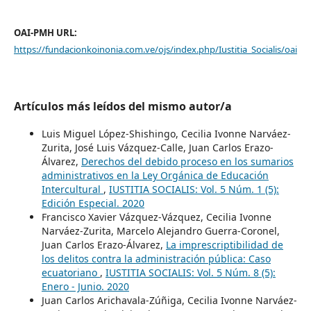
OAI-PMH URL:
https://fundacionkoinonia.com.ve/ojs/index.php/Iustitia_Socialis/oai
Artículos más leídos del mismo autor/a
Luis Miguel López-Shishingo, Cecilia Ivonne Narváez-
Zurita, José Luis Vázquez-Calle, Juan Carlos Erazo-
Álvarez,
Derechos del debido proceso en los sumarios
administrativos en la Ley Orgánica de Educación
Intercultural
,
IUSTITIA SOCIALIS: Vol. 5 Núm. 1 (5):
Edición Especial. 2020
Francisco Xavier Vázquez-Vázquez, Cecilia Ivonne
Narváez-Zurita, Marcelo Alejandro Guerra-Coronel,
Juan Carlos Erazo-Álvarez,
La imprescriptibilidad de
los delitos contra la administración pública: Caso
ecuatoriano
,
IUSTITIA SOCIALIS: Vol. 5 Núm. 8 (5):
Enero - Junio. 2020
Juan Carlos Arichavala-Zúñiga, Cecilia Ivonne Narváez-