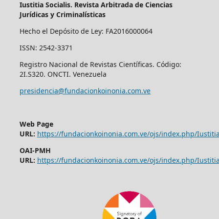
Iustitia Socialis. Revista Arbitrada de Ciencias
Jurídicas y Criminalísticas
Hecho el Depósito de Ley: FA2016000064
ISSN: 2542-3371
Registro Nacional de Revistas Científicas. Código:
2I.S320. ONCTI. Venezuela
presidencia@fundacionkoinonia.com.ve
Web Page
URL:
https://fundacionkoinonia.com.ve/ojs/index.php/Iustitia
OAI-PMH
URL:
https://fundacionkoinonia.com.ve/ojs/index.php/Iustitia