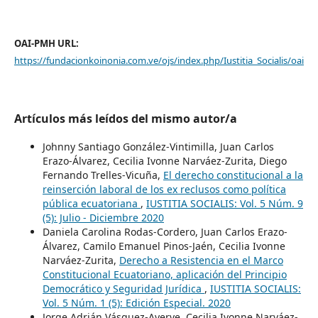
OAI-PMH URL:
https://fundacionkoinonia.com.ve/ojs/index.php/Iustitia_Socialis/oai
Artículos más leídos del mismo autor/a
Johnny Santiago González-Vintimilla, Juan Carlos
Erazo-Álvarez, Cecilia Ivonne Narváez-Zurita, Diego
Fernando Trelles-Vicuña,
El derecho constitucional a la
reinserción laboral de los ex reclusos como política
pública ecuatoriana
,
IUSTITIA SOCIALIS: Vol. 5 Núm. 9
(5): Julio - Diciembre 2020
Daniela Carolina Rodas-Cordero, Juan Carlos Erazo-
Álvarez, Camilo Emanuel Pinos-Jaén, Cecilia Ivonne
Narváez-Zurita,
Derecho a Resistencia en el Marco
Constitucional Ecuatoriano, aplicación del Principio
Democrático y Seguridad Jurídica
,
IUSTITIA SOCIALIS:
Vol. 5 Núm. 1 (5): Edición Especial. 2020
Jorge Adrián Vásquez-Ayerve, Cecilia Ivonne Narváez-