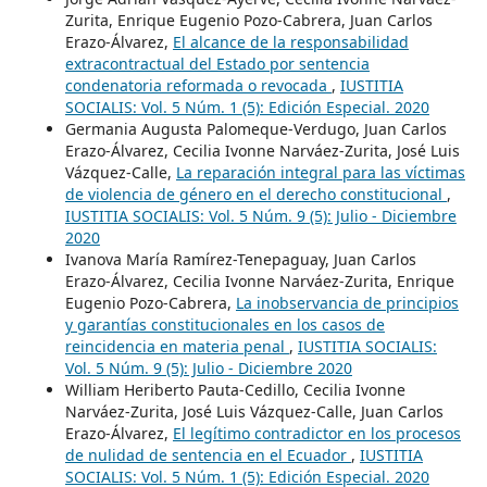
Zurita, Enrique Eugenio Pozo-Cabrera, Juan Carlos
Erazo-Álvarez,
El alcance de la responsabilidad
extracontractual del Estado por sentencia
condenatoria reformada o revocada
,
IUSTITIA
SOCIALIS: Vol. 5 Núm. 1 (5): Edición Especial. 2020
Germania Augusta Palomeque-Verdugo, Juan Carlos
Erazo-Álvarez, Cecilia Ivonne Narváez-Zurita, José Luis
Vázquez-Calle,
La reparación integral para las víctimas
de violencia de género en el derecho constitucional
,
IUSTITIA SOCIALIS: Vol. 5 Núm. 9 (5): Julio - Diciembre
2020
Ivanova María Ramírez-Tenepaguay, Juan Carlos
Erazo-Álvarez, Cecilia Ivonne Narváez-Zurita, Enrique
Eugenio Pozo-Cabrera,
La inobservancia de principios
y garantías constitucionales en los casos de
reincidencia en materia penal
,
IUSTITIA SOCIALIS:
Vol. 5 Núm. 9 (5): Julio - Diciembre 2020
William Heriberto Pauta-Cedillo, Cecilia Ivonne
Narváez-Zurita, José Luis Vázquez-Calle, Juan Carlos
Erazo-Álvarez,
El legítimo contradictor en los procesos
de nulidad de sentencia en el Ecuador
,
IUSTITIA
SOCIALIS: Vol. 5 Núm. 1 (5): Edición Especial. 2020