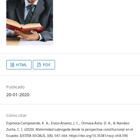
HTML
PDF
Publicado
20-01-2020
Cómo citar
Espinoza-Campoverde, K. A., Erazo-Álvarez, J. C., Ormaza-Ávila, D. A., & Narváez-
Zurita, C. I. (2020). Maternidad subrogada desde la perspectiva constitucional en el
Ecuador.
IUSTITIA SOCIALIS
,
5
(8), 547–564. https://doi.org/10.35381/racji.v5i8.590