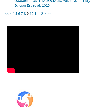
estatales
,
IUSTITIA SOCIALIS: Vol. 5 Núm. 1 (5):
Edición Especial. 2020
<<
<
4
5
6
7
8
9
10
11
12
>
>>