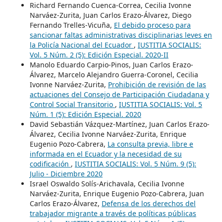
Richard Fernando Cuenca-Correa, Cecilia Ivonne
Narváez-Zurita, Juan Carlos Erazo-Álvarez, Diego
Fernando Trelles-Vicuña,
El debido proceso para
sancionar faltas administrativas disciplinarias leves en
la Policía Nacional del Ecuador
,
IUSTITIA SOCIALIS:
Vol. 5 Núm. 2 (5): Edición Especial. 2020-II
Manolo Eduardo Carpio-Pinos, Juan Carlos Erazo-
Álvarez, Marcelo Alejandro Guerra-Coronel, Cecilia
Ivonne Narváez-Zurita,
Prohibición de revisión de las
actuaciones del Consejo de Participación Ciudadana y
Control Social Transitorio
,
IUSTITIA SOCIALIS: Vol. 5
Núm. 1 (5): Edición Especial. 2020
David Sebastián Vázquez-Martínez, Juan Carlos Erazo-
Álvarez, Cecilia Ivonne Narváez-Zurita, Enrique
Eugenio Pozo-Cabrera,
La consulta previa, libre e
informada en el Ecuador y la necesidad de su
codificación
,
IUSTITIA SOCIALIS: Vol. 5 Núm. 9 (5):
Julio - Diciembre 2020
Israel Oswaldo Solís-Arichavala, Cecilia Ivonne
Narváez-Zurita, Enrique Eugenio Pozo-Cabrera, Juan
Carlos Erazo-Álvarez,
Defensa de los derechos del
trabajador migrante a través de políticas públicas