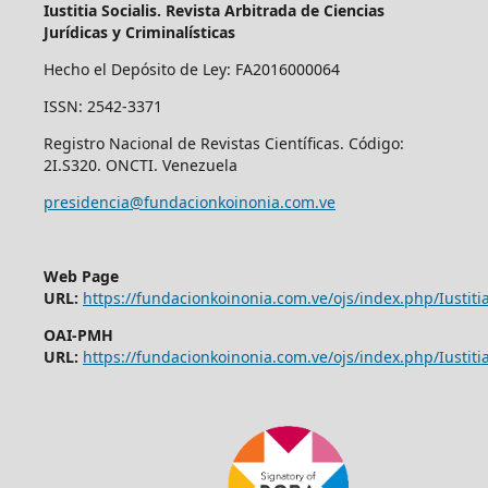
Iustitia Socialis. Revista Arbitrada de Ciencias
Jurídicas y Criminalísticas
Hecho el Depósito de Ley: FA2016000064
ISSN: 2542-3371
Registro Nacional de Revistas Científicas. Código:
2I.S320. ONCTI. Venezuela
presidencia@fundacionkoinonia.com.ve
Web Page
URL:
https://fundacionkoinonia.com.ve/ojs/index.php/Iustitia
OAI-PMH
URL:
https://fundacionkoinonia.com.ve/ojs/index.php/Iustitia