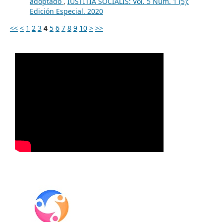
adoptado
,
IUSTITIA SOCIALIS: Vol. 5 Núm. 1 (5):
Edición Especial. 2020
<<
<
1
2
3
4
5
6
7
8
9
10
>
>>