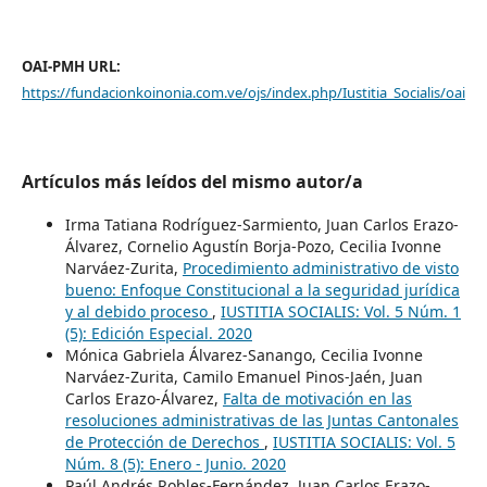
OAI-PMH URL:
https://fundacionkoinonia.com.ve/ojs/index.php/Iustitia_Socialis/oai
Artículos más leídos del mismo autor/a
Irma Tatiana Rodríguez-Sarmiento, Juan Carlos Erazo-
Álvarez, Cornelio Agustín Borja-Pozo, Cecilia Ivonne
Narváez-Zurita,
Procedimiento administrativo de visto
bueno: Enfoque Constitucional a la seguridad jurídica
y al debido proceso
,
IUSTITIA SOCIALIS: Vol. 5 Núm. 1
(5): Edición Especial. 2020
Mónica Gabriela Álvarez-Sanango, Cecilia Ivonne
Narváez-Zurita, Camilo Emanuel Pinos-Jaén, Juan
Carlos Erazo-Álvarez,
Falta de motivación en las
resoluciones administrativas de las Juntas Cantonales
de Protección de Derechos
,
IUSTITIA SOCIALIS: Vol. 5
Núm. 8 (5): Enero - Junio. 2020
Paúl Andrés Robles-Fernández, Juan Carlos Erazo-