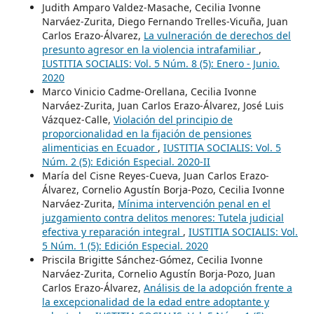
Judith Amparo Valdez-Masache, Cecilia Ivonne
Narváez-Zurita, Diego Fernando Trelles-Vicuña, Juan
Carlos Erazo-Álvarez,
La vulneración de derechos del
presunto agresor en la violencia intrafamiliar
,
IUSTITIA SOCIALIS: Vol. 5 Núm. 8 (5): Enero - Junio.
2020
Marco Vinicio Cadme-Orellana, Cecilia Ivonne
Narváez-Zurita, Juan Carlos Erazo-Álvarez, José Luis
Vázquez-Calle,
Violación del principio de
proporcionalidad en la fijación de pensiones
alimenticias en Ecuador
,
IUSTITIA SOCIALIS: Vol. 5
Núm. 2 (5): Edición Especial. 2020-II
María del Cisne Reyes-Cueva, Juan Carlos Erazo-
Álvarez, Cornelio Agustín Borja-Pozo, Cecilia Ivonne
Narváez-Zurita,
Mínima intervención penal en el
juzgamiento contra delitos menores: Tutela judicial
efectiva y reparación integral
,
IUSTITIA SOCIALIS: Vol.
5 Núm. 1 (5): Edición Especial. 2020
Priscila Brigitte Sánchez-Gómez, Cecilia Ivonne
Narváez-Zurita, Cornelio Agustín Borja-Pozo, Juan
Carlos Erazo-Álvarez,
Análisis de la adopción frente a
la excepcionalidad de la edad entre adoptante y