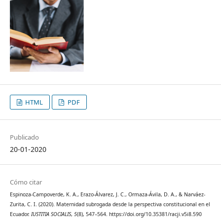
HTML
PDF
Publicado
20-01-2020
Cómo citar
Espinoza-Campoverde, K. A., Erazo-Álvarez, J. C., Ormaza-Ávila, D. A., & Narváez-
Zurita, C. I. (2020). Maternidad subrogada desde la perspectiva constitucional en el
Ecuador.
IUSTITIA SOCIALIS
,
5
(8), 547–564. https://doi.org/10.35381/racji.v5i8.590