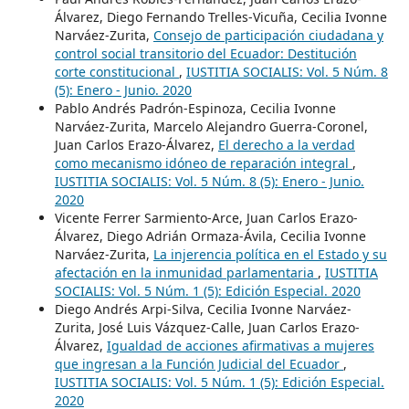
Álvarez, Diego Fernando Trelles-Vicuña, Cecilia Ivonne
Narváez-Zurita,
Consejo de participación ciudadana y
control social transitorio del Ecuador: Destitución
corte constitucional
,
IUSTITIA SOCIALIS: Vol. 5 Núm. 8
(5): Enero - Junio. 2020
Pablo Andrés Padrón-Espinoza, Cecilia Ivonne
Narváez-Zurita, Marcelo Alejandro Guerra-Coronel,
Juan Carlos Erazo-Álvarez,
El derecho a la verdad
como mecanismo idóneo de reparación integral
,
IUSTITIA SOCIALIS: Vol. 5 Núm. 8 (5): Enero - Junio.
2020
Vicente Ferrer Sarmiento-Arce, Juan Carlos Erazo-
Álvarez, Diego Adrián Ormaza-Ávila, Cecilia Ivonne
Narváez-Zurita,
La injerencia política en el Estado y su
afectación en la inmunidad parlamentaria
,
IUSTITIA
SOCIALIS: Vol. 5 Núm. 1 (5): Edición Especial. 2020
Diego Andrés Arpi-Silva, Cecilia Ivonne Narváez-
Zurita, José Luis Vázquez-Calle, Juan Carlos Erazo-
Álvarez,
Igualdad de acciones afirmativas a mujeres
que ingresan a la Función Judicial del Ecuador
,
IUSTITIA SOCIALIS: Vol. 5 Núm. 1 (5): Edición Especial.
2020