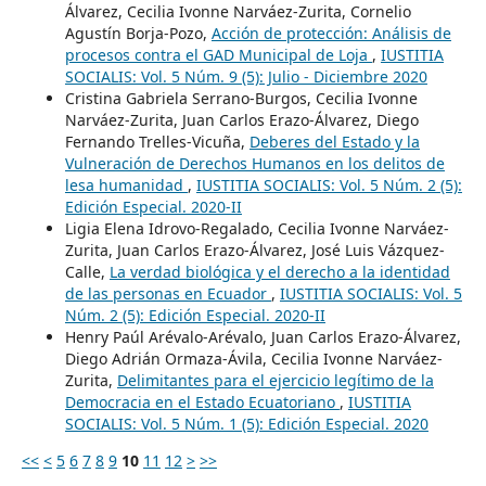
Álvarez, Cecilia Ivonne Narváez-Zurita, Cornelio
Agustín Borja-Pozo,
Acción de protección: Análisis de
procesos contra el GAD Municipal de Loja
,
IUSTITIA
SOCIALIS: Vol. 5 Núm. 9 (5): Julio - Diciembre 2020
Cristina Gabriela Serrano-Burgos, Cecilia Ivonne
Narváez-Zurita, Juan Carlos Erazo-Álvarez, Diego
Fernando Trelles-Vicuña,
Deberes del Estado y la
Vulneración de Derechos Humanos en los delitos de
lesa humanidad
,
IUSTITIA SOCIALIS: Vol. 5 Núm. 2 (5):
Edición Especial. 2020-II
Ligia Elena Idrovo-Regalado, Cecilia Ivonne Narváez-
Zurita, Juan Carlos Erazo-Álvarez, José Luis Vázquez-
Calle,
La verdad biológica y el derecho a la identidad
de las personas en Ecuador
,
IUSTITIA SOCIALIS: Vol. 5
Núm. 2 (5): Edición Especial. 2020-II
Henry Paúl Arévalo-Arévalo, Juan Carlos Erazo-Álvarez,
Diego Adrián Ormaza-Ávila, Cecilia Ivonne Narváez-
Zurita,
Delimitantes para el ejercicio legítimo de la
Democracia en el Estado Ecuatoriano
,
IUSTITIA
SOCIALIS: Vol. 5 Núm. 1 (5): Edición Especial. 2020
<<
<
5
6
7
8
9
10
11
12
>
>>