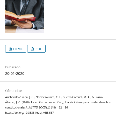
HTML
PDF
Publicado
20-01-2020
Cómo citar
Arichavala-Zúñiga, J. C., Narváez-Zurita, C. I., Guerra-Coronel, M. A., & Erazo-
Álvarez, J. C. (2020). La acción de protección: ¿Una vía idónea para tutelar derechos
constitucionales?.
IUSTITIA SOCIALIS
,
5
(8), 162–186.
https://doi.org/10.35381/racji.v5i8.567