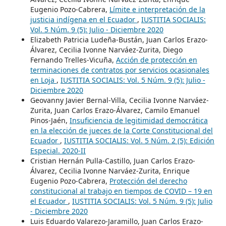
Eugenio Pozo-Cabrera,
Límite e interpretación de la
justicia indígena en el Ecuador
,
IUSTITIA SOCIALIS:
Vol. 5 Núm. 9 (5): Julio - Diciembre 2020
Elizabeth Patricia Ludeña-Bustán, Juan Carlos Erazo-
Álvarez, Cecilia Ivonne Narváez-Zurita, Diego
Fernando Trelles-Vicuña,
Acción de protección en
terminaciones de contratos por servicios ocasionales
en Loja
,
IUSTITIA SOCIALIS: Vol. 5 Núm. 9 (5): Julio -
Diciembre 2020
Geovanny Javier Bernal-Villa, Cecilia Ivonne Narváez-
Zurita, Juan Carlos Erazo-Álvarez, Camilo Emanuel
Pinos-Jaén,
Insuficiencia de legitimidad democrática
en la elección de jueces de la Corte Constitucional del
Ecuador
,
IUSTITIA SOCIALIS: Vol. 5 Núm. 2 (5): Edición
Especial. 2020-II
Cristian Hernán Pulla-Castillo, Juan Carlos Erazo-
Álvarez, Cecilia Ivonne Narváez-Zurita, Enrique
Eugenio Pozo-Cabrera,
Protección del derecho
constitucional al trabajo en tiempos de COVID – 19 en
el Ecuador
,
IUSTITIA SOCIALIS: Vol. 5 Núm. 9 (5): Julio
- Diciembre 2020
Luis Eduardo Valarezo-Jaramillo, Juan Carlos Erazo-