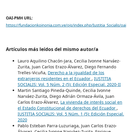
OAI-PMH URL:
https://fundacionkoinonia.com.ve/ojs/index.php/Iustitia_Socialis/oai
Artículos más leídos del mismo autor/a
Lauro Aquilino Chacón-Jara, Cecilia Ivonne Narváez-
Zurita, Juan Carlos Erazo-Álvarez, Diego Fernando
Trelles-Vicuña,
Derecho a la igualdad de los
extranjeros residentes en el Ecuador
,
IUSTITIA
SOCIALIS: Vol. 5 Núm. 2 (5): Edición Especial. 2020-II
Martin Santiago Pineda-Quinde, Cecilia Ivonne
Narváez-Zurita, Diego Adrián Ormaza-Ávila, Juan
Carlos Erazo-Álvarez,
La vivienda de interés social en
el Estado Constitucional de derechos del Ecuador
,
IUSTITIA SOCIALIS: Vol. 5 Núm. 1 (5): Edición Especial.
2020
Pablo Esteban Parra-Luzuriaga, Juan Carlos Erazo-
Álvarez, Cecilia Ivonne Narváez-Zurita, Enrique