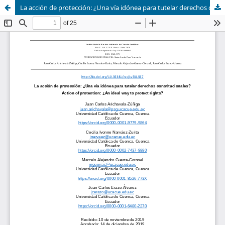
La acción de protección: ¿Una vía idónea para tutelar derechos constitucionales?