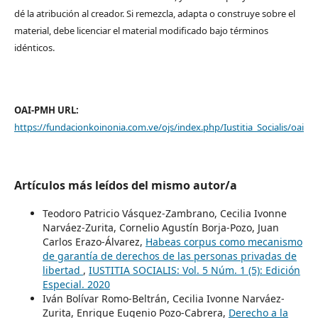
dé la atribución al creador. Si remezcla, adapta o construye sobre el
material, debe licenciar el material modificado bajo términos
idénticos.
OAI-PMH URL:
https://fundacionkoinonia.com.ve/ojs/index.php/Iustitia_Socialis/oai
Artículos más leídos del mismo autor/a
Teodoro Patricio Vásquez-Zambrano, Cecilia Ivonne
Narváez-Zurita, Cornelio Agustín Borja-Pozo, Juan
Carlos Erazo-Álvarez,
Habeas corpus como mecanismo
de garantía de derechos de las personas privadas de
libertad
,
IUSTITIA SOCIALIS: Vol. 5 Núm. 1 (5): Edición
Especial. 2020
Iván Bolívar Romo-Beltrán, Cecilia Ivonne Narváez-
Zurita, Enrique Eugenio Pozo-Cabrera,
Derecho a la