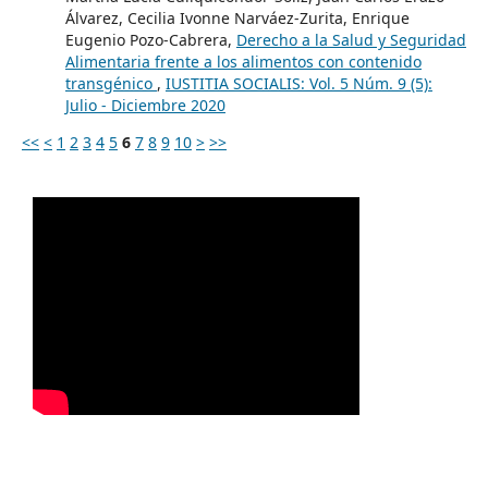
Álvarez, Cecilia Ivonne Narváez-Zurita, Enrique
Eugenio Pozo-Cabrera,
Derecho a la Salud y Seguridad
Alimentaria frente a los alimentos con contenido
transgénico
,
IUSTITIA SOCIALIS: Vol. 5 Núm. 9 (5):
Julio - Diciembre 2020
<<
<
1
2
3
4
5
6
7
8
9
10
>
>>