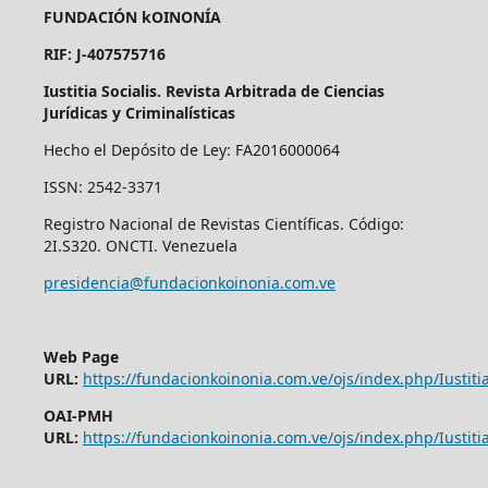
FUNDACIÓN kOINONÍA
RIF: J-407575716
Iustitia Socialis. Revista Arbitrada de Ciencias
Jurídicas y Criminalísticas
Hecho el Depósito de Ley: FA2016000064
ISSN: 2542-3371
Registro Nacional de Revistas Científicas. Código:
2I.S320. ONCTI. Venezuela
presidencia@fundacionkoinonia.com.ve
Web Page
URL:
https://fundacionkoinonia.com.ve/ojs/index.php/Iustitia
OAI-PMH
URL:
https://fundacionkoinonia.com.ve/ojs/index.php/Iustitia