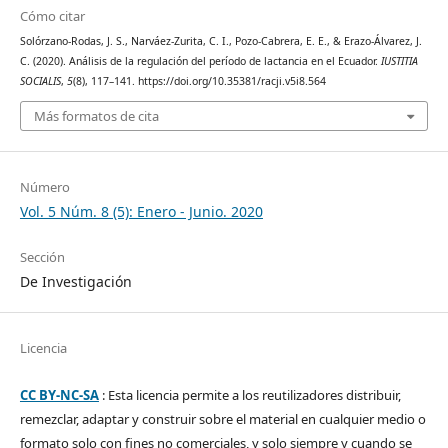
Cómo citar
Solórzano-Rodas, J. S., Narváez-Zurita, C. I., Pozo-Cabrera, E. E., & Erazo-Álvarez, J.
C. (2020). Análisis de la regulación del período de lactancia en el Ecuador.
IUSTITIA
SOCIALIS
,
5
(8), 117–141. https://doi.org/10.35381/racji.v5i8.564
Más formatos de cita
Número
Vol. 5 Núm. 8 (5): Enero - Junio. 2020
Sección
De Investigación
Licencia
CC BY-NC-SA
: Esta licencia permite a los reutilizadores distribuir,
remezclar, adaptar y construir sobre el material en cualquier medio o
formato solo con fines no comerciales, y solo siempre y cuando se