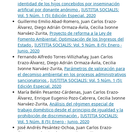
identidad de los hijos concebidos por inseminación
artificial por donante anónimo
,
IUSTITIA SOCIALIS:
Vol. 5 Núm. 1 (5): Edición Especial. 2020
Guillermo Emilio Abad-Romero, Juan Carlos Erazo-
Álvarez, Diego Adrián Ormaza-Ávila, Cecilia Ivonne
Narváez-Zurita,
Proyecto de reforma a la Ley de
Fomento Ambiental: Optimización de los Ingresos del
Estado
,
IUSTITIA SOCIALIS: Vol. 5 Núm. 8 (5): Enero -
Junio. 2020
Fernando Alfredo Torres-Villizhañay, Juan Carlos
Erazo-Álvarez, Diego Adrián Ormaza-Ávila, Cecilia
Ivonne Narváez-Zurita,
Parámetros de valoración para
el decomiso ambiental en los procesos administrativos
sancionatorios
,
IUSTITIA SOCIALIS: Vol. 5 Núm. 1 (5):
Edición Especial. 2020
María Belén Pesantez-Cárdenas, Juan Carlos Erazo-
Álvarez, Enrique Eugenio Pozo-Cabrera, Cecilia Ivonne
Narváez-Zurita,
Análisis del régimen especial de
trabajo doméstico desde el principio de igualdad y la
prohibición de discriminación
,
IUSTITIA SOCIALIS:
Vol. 5 Núm. 8 (5): Enero - Junio. 2020
José Andrés Pesántez-Ochoa, Juan Carlos Erazo-