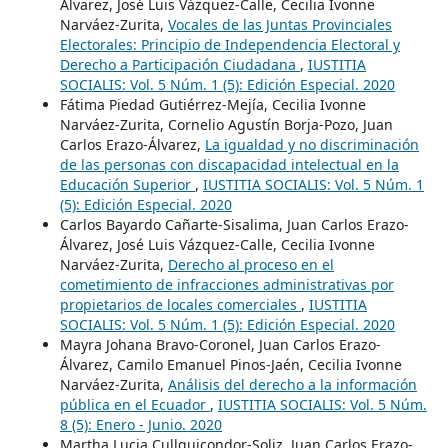
Álvarez, José Luis Vázquez-Calle, Cecilia Ivonne
Narváez-Zurita,
Vocales de las Juntas Provinciales
Electorales: Principio de Independencia Electoral y
Derecho a Participación Ciudadana
,
IUSTITIA
SOCIALIS: Vol. 5 Núm. 1 (5): Edición Especial. 2020
Fátima Piedad Gutiérrez-Mejía, Cecilia Ivonne
Narváez-Zurita, Cornelio Agustín Borja-Pozo, Juan
Carlos Erazo-Álvarez,
La igualdad y no discriminación
de las personas con discapacidad intelectual en la
Educación Superior
,
IUSTITIA SOCIALIS: Vol. 5 Núm. 1
(5): Edición Especial. 2020
Carlos Bayardo Cañarte-Sisalima, Juan Carlos Erazo-
Álvarez, José Luis Vázquez-Calle, Cecilia Ivonne
Narváez-Zurita,
Derecho al proceso en el
cometimiento de infracciones administrativas por
propietarios de locales comerciales
,
IUSTITIA
SOCIALIS: Vol. 5 Núm. 1 (5): Edición Especial. 2020
Mayra Johana Bravo-Coronel, Juan Carlos Erazo-
Álvarez, Camilo Emanuel Pinos-Jaén, Cecilia Ivonne
Narváez-Zurita,
Análisis del derecho a la información
pública en el Ecuador
,
IUSTITIA SOCIALIS: Vol. 5 Núm.
8 (5): Enero - Junio. 2020
Martha Lucia Cullquicondor-Soliz, Juan Carlos Erazo-