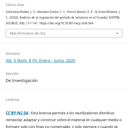
Cómo citar
Solórzano-Rodas, J. S., Narváez-Zurita, C. I., Pozo-Cabrera, E. E., & Erazo-Álvarez, J.
C. (2020). Análisis de la regulación del período de lactancia en el Ecuador.
IUSTITIA
SOCIALIS
,
5
(8), 117–141. https://doi.org/10.35381/racji.v5i8.564
Más formatos de cita
Número
Vol. 5 Núm. 8 (5): Enero - Junio. 2020
Sección
De Investigación
Licencia
CC BY-NC-SA
: Esta licencia permite a los reutilizadores distribuir,
remezclar, adaptar y construir sobre el material en cualquier medio o
formato solo con fines no comerciales, y solo siempre y cuando se