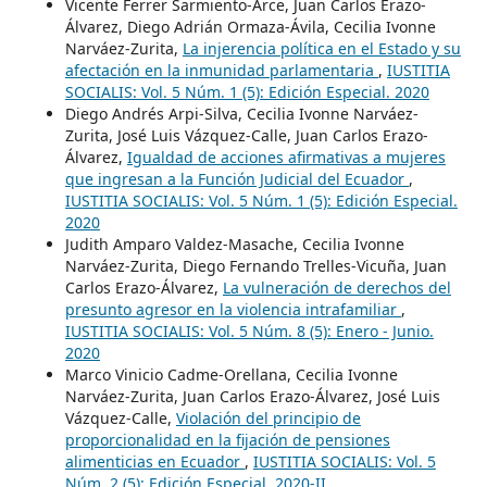
Vicente Ferrer Sarmiento-Arce, Juan Carlos Erazo-
Álvarez, Diego Adrián Ormaza-Ávila, Cecilia Ivonne
Narváez-Zurita,
La injerencia política en el Estado y su
afectación en la inmunidad parlamentaria
,
IUSTITIA
SOCIALIS: Vol. 5 Núm. 1 (5): Edición Especial. 2020
Diego Andrés Arpi-Silva, Cecilia Ivonne Narváez-
Zurita, José Luis Vázquez-Calle, Juan Carlos Erazo-
Álvarez,
Igualdad de acciones afirmativas a mujeres
que ingresan a la Función Judicial del Ecuador
,
IUSTITIA SOCIALIS: Vol. 5 Núm. 1 (5): Edición Especial.
2020
Judith Amparo Valdez-Masache, Cecilia Ivonne
Narváez-Zurita, Diego Fernando Trelles-Vicuña, Juan
Carlos Erazo-Álvarez,
La vulneración de derechos del
presunto agresor en la violencia intrafamiliar
,
IUSTITIA SOCIALIS: Vol. 5 Núm. 8 (5): Enero - Junio.
2020
Marco Vinicio Cadme-Orellana, Cecilia Ivonne
Narváez-Zurita, Juan Carlos Erazo-Álvarez, José Luis
Vázquez-Calle,
Violación del principio de
proporcionalidad en la fijación de pensiones
alimenticias en Ecuador
,
IUSTITIA SOCIALIS: Vol. 5
Núm. 2 (5): Edición Especial. 2020-II