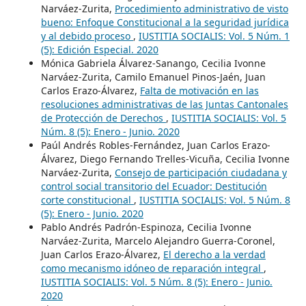
Narváez-Zurita,
Procedimiento administrativo de visto
bueno: Enfoque Constitucional a la seguridad jurídica
y al debido proceso
,
IUSTITIA SOCIALIS: Vol. 5 Núm. 1
(5): Edición Especial. 2020
Mónica Gabriela Álvarez-Sanango, Cecilia Ivonne
Narváez-Zurita, Camilo Emanuel Pinos-Jaén, Juan
Carlos Erazo-Álvarez,
Falta de motivación en las
resoluciones administrativas de las Juntas Cantonales
de Protección de Derechos
,
IUSTITIA SOCIALIS: Vol. 5
Núm. 8 (5): Enero - Junio. 2020
Paúl Andrés Robles-Fernández, Juan Carlos Erazo-
Álvarez, Diego Fernando Trelles-Vicuña, Cecilia Ivonne
Narváez-Zurita,
Consejo de participación ciudadana y
control social transitorio del Ecuador: Destitución
corte constitucional
,
IUSTITIA SOCIALIS: Vol. 5 Núm. 8
(5): Enero - Junio. 2020
Pablo Andrés Padrón-Espinoza, Cecilia Ivonne
Narváez-Zurita, Marcelo Alejandro Guerra-Coronel,
Juan Carlos Erazo-Álvarez,
El derecho a la verdad
como mecanismo idóneo de reparación integral
,
IUSTITIA SOCIALIS: Vol. 5 Núm. 8 (5): Enero - Junio.
2020