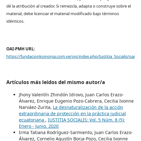
dé la atribución al creador. Si remezcla, adapta o construye sobre el
material, debe licenciar el material modificado bajo términos
idénticos.
OAI-PMH URL:
https://fundacionkoinonia.com.ve/ojs/index.php/Iustitia_Socialis/oai
Artículos más leídos del mismo autor/a
Jhony Valentín Zhindón Idrovo, Juan Carlos Erazo-
Álvarez, Enrique Eugenio Pozo-Cabrera, Cecilia Ivonne
Narváez-Zurita,
La desnaturalización de la acción
extraordinaria de protección en la práctica judicial
ecuatoriana
,
IUSTITIA SOCIALIS: Vol. 5 Núm. 8 (5):
Enero - Junio. 2020
Irma Tatiana Rodríguez-Sarmiento, Juan Carlos Erazo-
Álvarez, Cornelio Agustín Borja-Pozo, Cecilia Ivonne