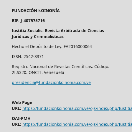
FUNDACIÓN kOINONÍA
RIF: J-407575716
Iustitia Socialis. Revista Arbitrada de Ciencias
Jurídicas y Criminalísticas
Hecho el Depósito de Ley: FA2016000064
ISSN: 2542-3371
Registro Nacional de Revistas Científicas. Código:
2I.S320. ONCTI. Venezuela
presidencia@fundacionkoinonia.com.ve
Web Page
URL:
https://fundacionkoinonia.com.ve/ojs/index.php/Iustitia
OAI-PMH
URL:
https://fundacionkoinonia.com.ve/ojs/index.php/Iustitia