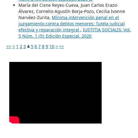
María del Cisne Reyes-Cueva, Juan Carlos Erazo-
Álvarez, Cornelio Agustín Borja-Pozo, Cecilia Ivonne
Narváez-Zurita,
Mínima intervención penal en el
juzgamiento contra delitos menores: Tutela judicial
efectiva y reparación integral
,
IUSTITIA SOCIALIS: Vol.
5 Núm. 1 (5): Edición Especial. 2020
<<
<
1
2
3
4
5
6
7
8
9
10
>
>>