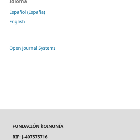
Idioma
Español (España)
English
Open Journal Systems
FUNDACIÓN kOINONÍA
RIF: J-407575716