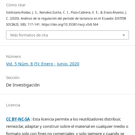
Cómo citar
Solórzano-Rodas, J. S., Narváez-Zurita, C. I., Pozo-Cabrera, E. E., & Erazo-Álvarez, J.
C. (2020). Análisis de la regulación del período de lactancia en el Ecuador.
IUSTITIA
SOCIALIS
,
5
(8), 117–141. https://doi.org/10.35381/racji.v5i8.564
Más formatos de cita
Número
Vol. 5 Núm. 8 (5): Enero - Junio. 2020
Sección
De Investigación
Licencia
CC BY-NC-SA
: Esta licencia permite a los reutilizadores distribuir,
remezclar, adaptar y construir sobre el material en cualquier medio o
formato solo con fines no comerciales, y solo siempre y cuando se