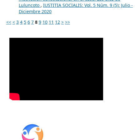
Luluncoto
,
IUSTITIA SOCIALIS: Vol. 5 Núm. 9 (5): Julio -
Diciembre 2020
<<
<
3
4
5
6
7
8
9
10
11
12
>
>>