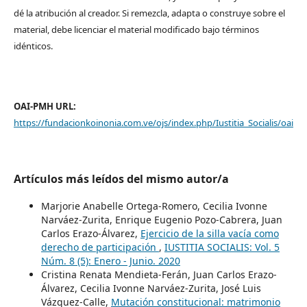
dé la atribución al creador. Si remezcla, adapta o construye sobre el
material, debe licenciar el material modificado bajo términos
idénticos.
OAI-PMH URL:
https://fundacionkoinonia.com.ve/ojs/index.php/Iustitia_Socialis/oai
Artículos más leídos del mismo autor/a
Marjorie Anabelle Ortega-Romero, Cecilia Ivonne
Narváez-Zurita, Enrique Eugenio Pozo-Cabrera, Juan
Carlos Erazo-Álvarez,
Ejercicio de la silla vacía como
derecho de participación
,
IUSTITIA SOCIALIS: Vol. 5
Núm. 8 (5): Enero - Junio. 2020
Cristina Renata Mendieta-Ferán, Juan Carlos Erazo-
Álvarez, Cecilia Ivonne Narváez-Zurita, José Luis
Vázquez-Calle,
Mutación constitucional: matrimonio