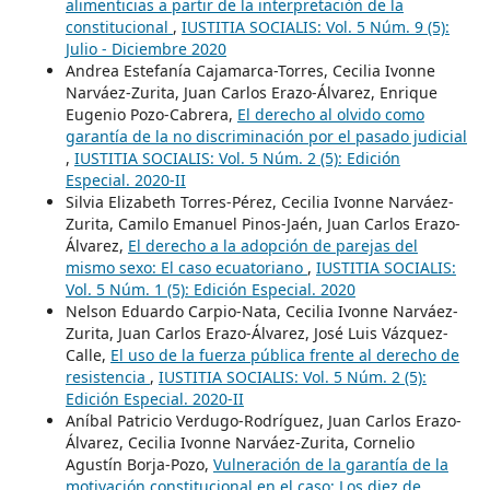
alimenticias a partir de la interpretación de la
constitucional
,
IUSTITIA SOCIALIS: Vol. 5 Núm. 9 (5):
Julio - Diciembre 2020
Andrea Estefanía Cajamarca-Torres, Cecilia Ivonne
Narváez-Zurita, Juan Carlos Erazo-Álvarez, Enrique
Eugenio Pozo-Cabrera,
El derecho al olvido como
garantía de la no discriminación por el pasado judicial
,
IUSTITIA SOCIALIS: Vol. 5 Núm. 2 (5): Edición
Especial. 2020-II
Silvia Elizabeth Torres-Pérez, Cecilia Ivonne Narváez-
Zurita, Camilo Emanuel Pinos-Jaén, Juan Carlos Erazo-
Álvarez,
El derecho a la adopción de parejas del
mismo sexo: El caso ecuatoriano
,
IUSTITIA SOCIALIS:
Vol. 5 Núm. 1 (5): Edición Especial. 2020
Nelson Eduardo Carpio-Nata, Cecilia Ivonne Narváez-
Zurita, Juan Carlos Erazo-Álvarez, José Luis Vázquez-
Calle,
El uso de la fuerza pública frente al derecho de
resistencia
,
IUSTITIA SOCIALIS: Vol. 5 Núm. 2 (5):
Edición Especial. 2020-II
Aníbal Patricio Verdugo-Rodríguez, Juan Carlos Erazo-
Álvarez, Cecilia Ivonne Narváez-Zurita, Cornelio
Agustín Borja-Pozo,
Vulneración de la garantía de la
motivación constitucional en el caso: Los diez de