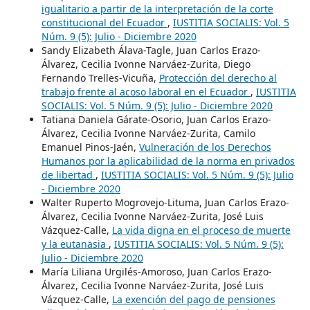
igualitario a partir de la interpretación de la corte
constitucional del Ecuador
,
IUSTITIA SOCIALIS: Vol. 5
Núm. 9 (5): Julio - Diciembre 2020
Sandy Elizabeth Álava-Tagle, Juan Carlos Erazo-
Álvarez, Cecilia Ivonne Narváez-Zurita, Diego
Fernando Trelles-Vicuña,
Protección del derecho al
trabajo frente al acoso laboral en el Ecuador
,
IUSTITIA
SOCIALIS: Vol. 5 Núm. 9 (5): Julio - Diciembre 2020
Tatiana Daniela Gárate-Osorio, Juan Carlos Erazo-
Álvarez, Cecilia Ivonne Narváez-Zurita, Camilo
Emanuel Pinos-Jaén,
Vulneración de los Derechos
Humanos por la aplicabilidad de la norma en privados
de libertad
,
IUSTITIA SOCIALIS: Vol. 5 Núm. 9 (5): Julio
- Diciembre 2020
Walter Ruperto Mogrovejo-Lituma, Juan Carlos Erazo-
Álvarez, Cecilia Ivonne Narváez-Zurita, José Luis
Vázquez-Calle,
La vida digna en el proceso de muerte
y la eutanasia
,
IUSTITIA SOCIALIS: Vol. 5 Núm. 9 (5):
Julio - Diciembre 2020
María Liliana Urgilés-Amoroso, Juan Carlos Erazo-
Álvarez, Cecilia Ivonne Narváez-Zurita, José Luis
Vázquez-Calle,
La exención del pago de pensiones