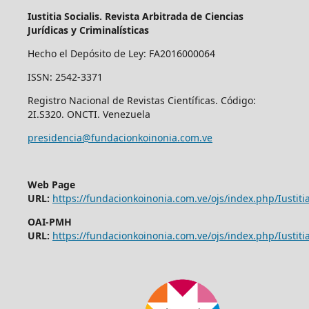
Iustitia Socialis. Revista Arbitrada de Ciencias
Jurídicas y Criminalísticas
Hecho el Depósito de Ley: FA2016000064
ISSN: 2542-3371
Registro Nacional de Revistas Científicas. Código:
2I.S320. ONCTI. Venezuela
presidencia@fundacionkoinonia.com.ve
Web Page
URL:
https://fundacionkoinonia.com.ve/ojs/index.php/Iustitia
OAI-PMH
URL:
https://fundacionkoinonia.com.ve/ojs/index.php/Iustitia