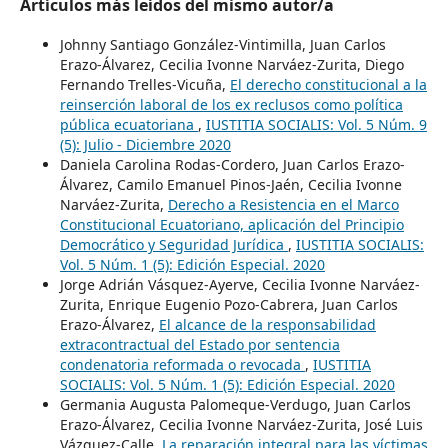
Artículos más leídos del mismo autor/a
Johnny Santiago González-Vintimilla, Juan Carlos
Erazo-Álvarez, Cecilia Ivonne Narváez-Zurita, Diego
Fernando Trelles-Vicuña,
El derecho constitucional a la
reinserción laboral de los ex reclusos como política
pública ecuatoriana
,
IUSTITIA SOCIALIS: Vol. 5 Núm. 9
(5): Julio - Diciembre 2020
Daniela Carolina Rodas-Cordero, Juan Carlos Erazo-
Álvarez, Camilo Emanuel Pinos-Jaén, Cecilia Ivonne
Narváez-Zurita,
Derecho a Resistencia en el Marco
Constitucional Ecuatoriano, aplicación del Principio
Democrático y Seguridad Jurídica
,
IUSTITIA SOCIALIS:
Vol. 5 Núm. 1 (5): Edición Especial. 2020
Jorge Adrián Vásquez-Ayerve, Cecilia Ivonne Narváez-
Zurita, Enrique Eugenio Pozo-Cabrera, Juan Carlos
Erazo-Álvarez,
El alcance de la responsabilidad
extracontractual del Estado por sentencia
condenatoria reformada o revocada
,
IUSTITIA
SOCIALIS: Vol. 5 Núm. 1 (5): Edición Especial. 2020
Germania Augusta Palomeque-Verdugo, Juan Carlos
Erazo-Álvarez, Cecilia Ivonne Narváez-Zurita, José Luis
Vázquez-Calle,
La reparación integral para las víctimas