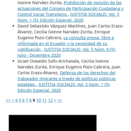
Ivonne Narváez-Zurita,
Prohibición de revisión de las
actuaciones del Consejo de Participación Ciudadana y
Control Social Transitorio
,
IUSTITIA SOCIALIS: Vol. 5
Núm. 1 (5): Edición Especial. 2020
David Sebastián Vázquez-Martínez, Juan Carlos Erazo-
Álvarez, Cecilia Ivonne Narváez-Zurita, Enrique
Eugenio Pozo-Cabrera,
La consulta previa, libre e
informada en el Ecuador y la necesidad de su
codificación
,
IUSTITIA SOCIALIS: Vol. 5 Núm. 9 (5):
Julio - Diciembre 2020
Israel Oswaldo Solís-Arichavala, Cecilia Ivonne
Narváez-Zurita, Enrique Eugenio Pozo-Cabrera, Juan
Carlos Erazo-Álvarez,
Defensa de los derechos del
trabajador migrante a través de políticas públicas
estatales
,
IUSTITIA SOCIALIS: Vol. 5 Núm. 1 (5):
Edición Especial. 2020
<<
<
4
5
6
7
8
9
10
11
12
>
>>