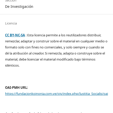
Sección
De Investigación
Licencia
CC BY-NC-SA
: Esta licencia permite a los reutilizadores distribuir,
remezclar, adaptar y construir sobre el material en cualquier medio o
formato solo con fines no comerciales, y solo siempre y cuando se
dé la atribución al creador. Si remezcla, adapta o construye sobre el
material, debe licenciar el material modificado bajo términos
idénticos.
OAI-PMH URL:
https://fundacionkoinonia.com.ve/ojs/index.php/Iustitia_Socialis/oai