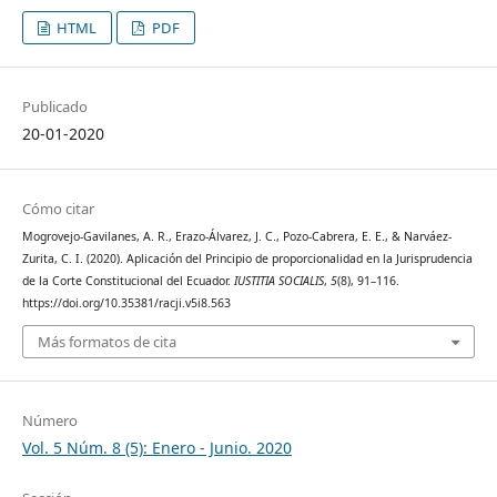
HTML
PDF
Publicado
20-01-2020
Cómo citar
Mogrovejo-Gavilanes, A. R., Erazo-Álvarez, J. C., Pozo-Cabrera, E. E., & Narváez-
Zurita, C. I. (2020). Aplicación del Principio de proporcionalidad en la Jurisprudencia
de la Corte Constitucional del Ecuador.
IUSTITIA SOCIALIS
,
5
(8), 91–116.
https://doi.org/10.35381/racji.v5i8.563
Más formatos de cita
Número
Vol. 5 Núm. 8 (5): Enero - Junio. 2020