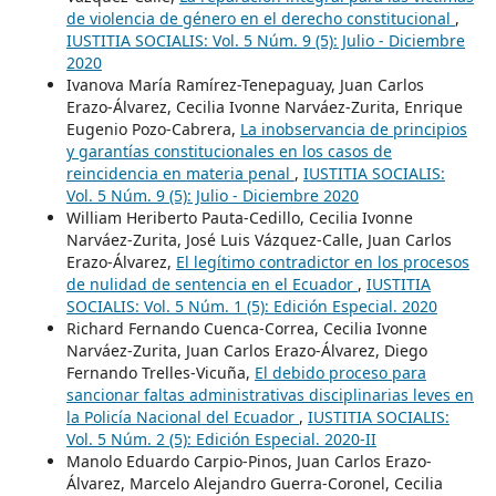
de violencia de género en el derecho constitucional
,
IUSTITIA SOCIALIS: Vol. 5 Núm. 9 (5): Julio - Diciembre
2020
Ivanova María Ramírez-Tenepaguay, Juan Carlos
Erazo-Álvarez, Cecilia Ivonne Narváez-Zurita, Enrique
Eugenio Pozo-Cabrera,
La inobservancia de principios
y garantías constitucionales en los casos de
reincidencia en materia penal
,
IUSTITIA SOCIALIS:
Vol. 5 Núm. 9 (5): Julio - Diciembre 2020
William Heriberto Pauta-Cedillo, Cecilia Ivonne
Narváez-Zurita, José Luis Vázquez-Calle, Juan Carlos
Erazo-Álvarez,
El legítimo contradictor en los procesos
de nulidad de sentencia en el Ecuador
,
IUSTITIA
SOCIALIS: Vol. 5 Núm. 1 (5): Edición Especial. 2020
Richard Fernando Cuenca-Correa, Cecilia Ivonne
Narváez-Zurita, Juan Carlos Erazo-Álvarez, Diego
Fernando Trelles-Vicuña,
El debido proceso para
sancionar faltas administrativas disciplinarias leves en
la Policía Nacional del Ecuador
,
IUSTITIA SOCIALIS:
Vol. 5 Núm. 2 (5): Edición Especial. 2020-II
Manolo Eduardo Carpio-Pinos, Juan Carlos Erazo-
Álvarez, Marcelo Alejandro Guerra-Coronel, Cecilia