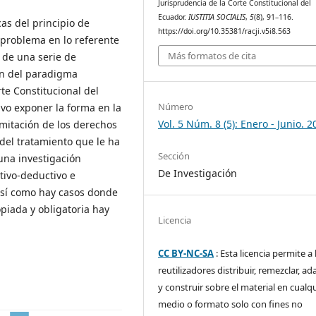
Jurisprudencia de la Corte Constitucional del
Ecuador.
IUSTITIA SOCIALIS
,
5
(8), 91–116.
cas del principio de
https://doi.org/10.35381/racji.v5i8.563
 problema en lo referente
Más formatos de cita
n de una serie de
ón del paradigma
rte Constitucional del
Número
vo exponer la forma en la
Vol. 5 Núm. 8 (5): Enero - Junio. 2
imitación de los derechos
 del tratamiento que le ha
Sección
 una investigación
De Investigación
tivo-deductivo e
 así como hay casos donde
opiada y obligatoria hay
Licencia
CC BY-NC-SA
: Esta licencia permite a 
reutilizadores distribuir, remezclar, ad
y construir sobre el material en cualq
medio o formato solo con fines no