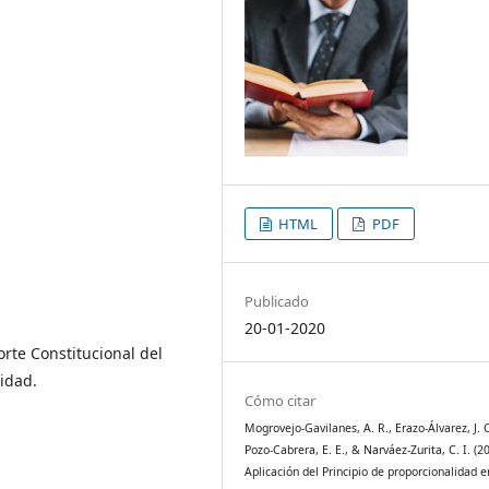
HTML
PDF
Publicado
20-01-2020
orte Constitucional del
idad.
Cómo citar
Mogrovejo-Gavilanes, A. R., Erazo-Álvarez, J. C
Pozo-Cabrera, E. E., & Narváez-Zurita, C. I. (2
Aplicación del Principio de proporcionalidad e