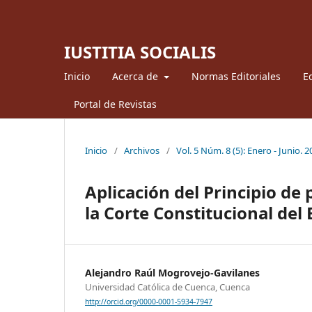
IUSTITIA SOCIALIS
Inicio
Acerca de
Normas Editoriales
Ed
Portal de Revistas
Inicio
/
Archivos
/
Vol. 5 Núm. 8 (5): Enero - Junio. 
Aplicación del Principio de
la Corte Constitucional del
Alejandro Raúl Mogrovejo-Gavilanes
Universidad Católica de Cuenca, Cuenca
http://orcid.org/0000-0001-5934-7947