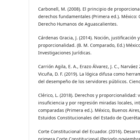
Carbonell, M. (2008). El principio de proporciona
derechos fundamentales (Primera ed.). México: 
Derecho Humanos de Aguascalientes.
Cárdenas Gracia, J. (2014). Noción, justificación y
proporcionalidad. (B. M. Comparado, Ed.) Méxic
Investigaciones Jurídicas.
Carrión Agila, E. A., Erazo Álvarez, J. C., Narváez Z
Vicuña, D. F. (2019). La lógica difusa como herra
del desempeño de los servidores públicos. Cienc
Clérico, L. (2018). Derechos y proporcionalidad: 
insuficiencia y por regresión miradas locales, i
comparadas (Primera ed.). México, Buenos Aires,
Estuidos Constitucionales del Estado de Queréta
Corte Constitucional del Ecuador. (2016). Desarro
primera Corte Constitucional (Periodo noviembr