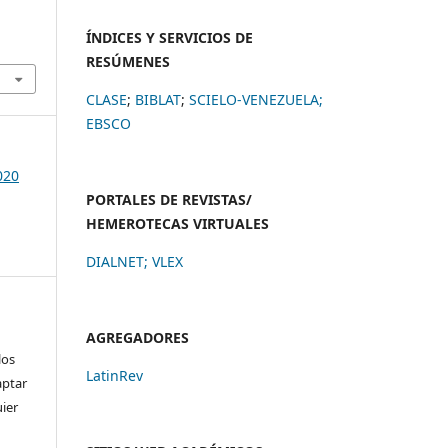
ÍNDICES Y SERVICIOS DE
RESÚMENES
CLASE
;
BIBLAT
;
SCIELO-VENEZUELA;
EBSCO
020
PORTALES DE REVISTAS/
HEMEROTECAS VIRTUALES
DIALNET
;
VLEX
AGREGADORES
los
LatinRev
aptar
uier