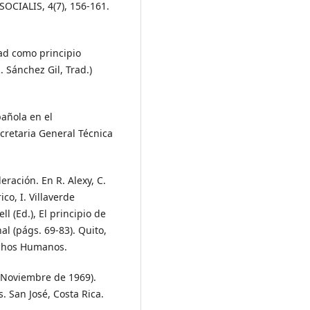
SOCIALIS, 4(7), 156-161.
dad como principio
. Sánchez Gil, Trad.)
pañola en el
retaria General Técnica
eración. En R. Alexy, C.
ico, I. Villaverde
l (Ed.), El principio de
al (págs. 69-83). Quito,
echos Humanos.
 Noviembre de 1969).
San José, Costa Rica.