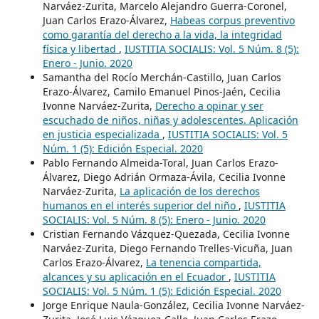
Narváez-Zurita, Marcelo Alejandro Guerra-Coronel,
Juan Carlos Erazo-Álvarez,
Habeas corpus preventivo
como garantía del derecho a la vida, la integridad
física y libertad
,
IUSTITIA SOCIALIS: Vol. 5 Núm. 8 (5):
Enero - Junio. 2020
Samantha del Rocío Merchán-Castillo, Juan Carlos
Erazo-Álvarez, Camilo Emanuel Pinos-Jaén, Cecilia
Ivonne Narváez-Zurita,
Derecho a opinar y ser
escuchado de niños, niñas y adolescentes. Aplicación
en justicia especializada
,
IUSTITIA SOCIALIS: Vol. 5
Núm. 1 (5): Edición Especial. 2020
Pablo Fernando Almeida-Toral, Juan Carlos Erazo-
Álvarez, Diego Adrián Ormaza-Ávila, Cecilia Ivonne
Narváez-Zurita,
La aplicación de los derechos
humanos en el interés superior del niño
,
IUSTITIA
SOCIALIS: Vol. 5 Núm. 8 (5): Enero - Junio. 2020
Cristian Fernando Vázquez-Quezada, Cecilia Ivonne
Narváez-Zurita, Diego Fernando Trelles-Vicuña, Juan
Carlos Erazo-Álvarez,
La tenencia compartida,
alcances y su aplicación en el Ecuador
,
IUSTITIA
SOCIALIS: Vol. 5 Núm. 1 (5): Edición Especial. 2020
Jorge Enrique Naula-González, Cecilia Ivonne Narváez-