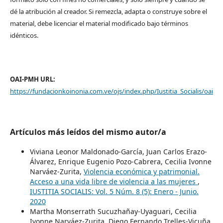
dé la atribución al creador. Si remezcla, adapta o construye sobre el
material, debe licenciar el material modificado bajo términos
idénticos.
OAI-PMH URL:
https://fundacionkoinonia.com.ve/ojs/index.php/Iustitia_Socialis/oai
Artículos más leídos del mismo autor/a
Viviana Leonor Maldonado-García, Juan Carlos Erazo-
Álvarez, Enrique Eugenio Pozo-Cabrera, Cecilia Ivonne
Narváez-Zurita,
Violencia económica y patrimonial.
Acceso a una vida libre de violencia a las mujeres
,
IUSTITIA SOCIALIS: Vol. 5 Núm. 8 (5): Enero - Junio.
2020
Martha Monserrath Sucuzhañay-Uyaguari, Cecilia
Ivonne Narváez-Zurita, Diego Fernando Trelles-Vicuña,