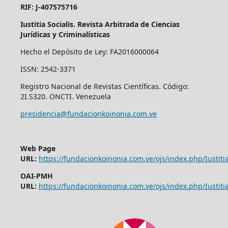
RIF: J-407575716
Iustitia Socialis. Revista Arbitrada de Ciencias
Jurídicas y Criminalísticas
Hecho el Depósito de Ley: FA2016000064
ISSN: 2542-3371
Registro Nacional de Revistas Científicas. Código:
2I.S320. ONCTI. Venezuela
presidencia@fundacionkoinonia.com.ve
Web Page
URL:
https://fundacionkoinonia.com.ve/ojs/index.php/Iustitia
OAI-PMH
URL:
https://fundacionkoinonia.com.ve/ojs/index.php/Iustitia