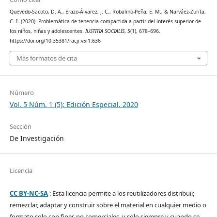
Quevedo-Sacoto, D. A., Erazo-Álvarez, J. C., Robalino-Peña, E. M., & Narváez-Zurita,
C. I. (2020). Problemática de tenencia compartida a partir del interés superior de
los niños, niñas y adolescentes.
IUSTITIA SOCIALIS
,
5
(1), 678–696.
https://doi.org/10.35381/racji.v5i1.636
Más formatos de cita
Número
Vol. 5 Núm. 1 (5): Edición Especial. 2020
Sección
De Investigación
Licencia
CC BY-NC-SA
: Esta licencia permite a los reutilizadores distribuir,
remezclar, adaptar y construir sobre el material en cualquier medio o
formato solo con fines no comerciales, y solo siempre y cuando se