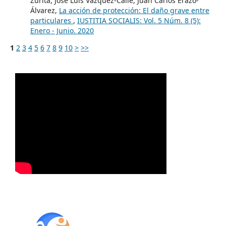
Zurita, José Luis Vázquez-Calle, Juan Carlos Erazo-
Álvarez,
La acción de protección: El daño grave entre
particulares
,
IUSTITIA SOCIALIS: Vol. 5 Núm. 8 (5):
Enero - Junio. 2020
1
2
3
4
5
6
7
8
9
10
>
>>