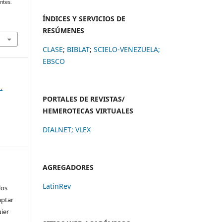
entes.
ÍNDICES Y SERVICIOS DE
RESÚMENES
CLASE
;
BIBLAT
;
SCIELO-VENEZUELA;
EBSCO
.
PORTALES DE REVISTAS/
HEMEROTECAS VIRTUALES
DIALNET
;
VLEX
AGREGADORES
LatinRev
los
aptar
uier