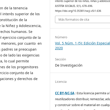
interés superior de los niños, niñas y adolesc
IUSTITIA SOCIALIS
,
5
(1), 678–696.
en de la tenencia
https://doi.org/10.35381/racji.v5i1.636
l interés superior de los
Más formatos de cita
onstitución de la
 la Niñez y Adolescencia,
erechos humanos. Se
Número
 ejercicio conjunto de la
Vol. 5 Núm. 1 (5): Edición Especial
los menores, por cuanto en
2020
os padres se preocupan
o de lado las exigencias
Sección
a, lo cual permite
De Investigación
nes de los progenitores
rcicio conjunto de la
igaciones y derechos de
Licencia
CC BY-NC-SA
: Esta licencia permite a 
reutilizadores distribuir, remezclar, ad
y construir sobre el material en cualq