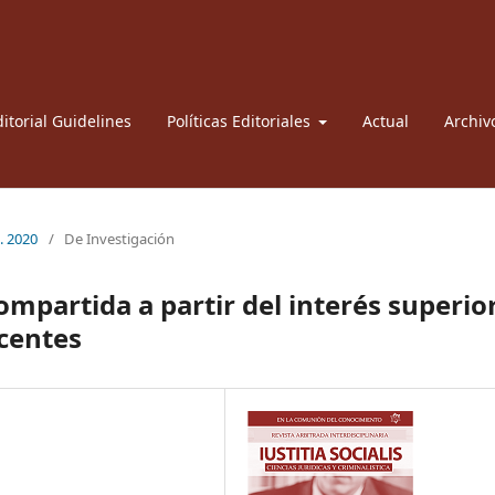
itorial Guidelines
Políticas Editoriales
Actual
Archiv
l. 2020
/
De Investigación
mpartida a partir del interés superio
scentes