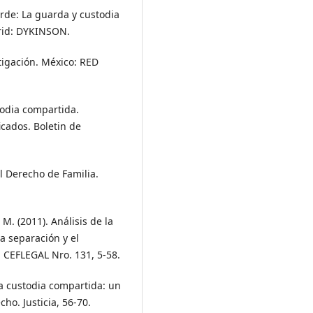
erde: La guarda y custodia
drid: DYKINSON.
tigación. México: RED
stodia compartida.
icados. Boletin de
el Derecho de Familia.
. (2011). Análisis de la
a separación y el
a CEFLEGAL Nro. 131, 5-58.
 La custodia compartida: un
ho. Justicia, 56-70.