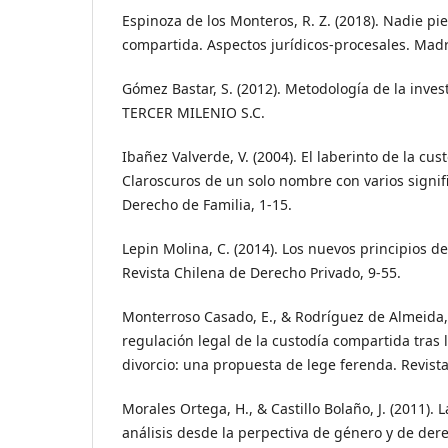
Espinoza de los Monteros, R. Z. (2018). Nadie pi
compartida. Aspectos jurídicos-procesales. Ma
Gómez Bastar, S. (2012). Metodología de la inves
TERCER MILENIO S.C.
Ibañez Valverde, V. (2004). El laberinto de la cu
Claroscuros de un solo nombre con varios signif
Derecho de Familia, 1-15.
Lepin Molina, C. (2014). Los nuevos principios d
Revista Chilena de Derecho Privado, 9-55.
Monterroso Casado, E., & Rodríguez de Almeida, M
regulación legal de la custodía compartida tras l
divorcio: una propuesta de lege ferenda. Revist
Morales Ortega, H., & Castillo Bolaño, J. (2011).
análisis desde la perpectiva de género y de derec