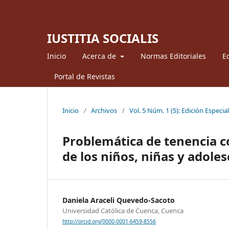
IUSTITIA SOCIALIS
Inicio
Acerca de
Normas Editoriales
Ed
Portal de Revistas
Inicio
/
Archivos
/
Vol. 5 Núm. 1 (5): Edición Especia
Problemática de tenencia co
de los niños, niñas y adole
Daniela Araceli Quevedo-Sacoto
Universidad Católica de Cuenca, Cuenca
http://orcid.org/0000-0001-6459-8556