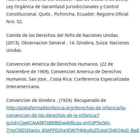
Ley Orgánica de Garantíasd Jurisdiccionales y Control
Constitucional. Quito , Pichincha, Ecuador: Registro Oficial
Nro. 52.
Comite de los Derechos del Niño de Naciones Unidas.
(2013). Observacion General . 14. Ginebra, Suiza: Naciones
Unidas.
Convencion America de Derechos Humanos. (22 de
Noviembre de 1969). Convencion America de Derechos
Humanos. San Jose , Costa Rica: Conferencia Especializada
Interamericana.
Convencion de Ginebra . (1924). Recuperado de
http://plataformadeinfancia.org/derechos-de-infancia/la-
convencion-de-los-derechos-de-la-infancia/?
gclid=CjwKCAiA98TxBRBtEiwAVRLqu-enh3PTecWs-
7jYqCt8ZSIVavsv_6XAFlFD2hpJEWJ7Hbby0uZIUxoCD4EQAvD_BwE