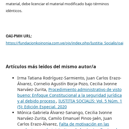
material, debe licenciar el material modificado bajo términos
idénticos.
OAI-PMH URL:
https://fundacionkoinonia.com.ve/ojs/index.php/Iustitia_Socialis/oai
Artículos más leídos del mismo autor/a
Irma Tatiana Rodríguez-Sarmiento, Juan Carlos Erazo-
Álvarez, Cornelio Agustín Borja-Pozo, Cecilia Ivonne
Narváez-Zurita,
Procedimiento administrativo de visto
bueno: Enfoque Constitucional a la seguridad jurídica
y al debido proceso
,
IUSTITIA SOCIALIS: Vol. 5 Núm. 1
(5): Edición Especial. 2020
Mónica Gabriela Álvarez-Sanango, Cecilia Ivonne
Narváez-Zurita, Camilo Emanuel Pinos-Jaén, Juan
Carlos Erazo-Álvarez,
Falta de motivación en las