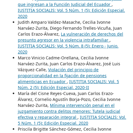
que ingresan a la Función Judicial del Ecuador
,
IUSTITIA SOCIALIS: Vol. 5 Núm. 1 (5): Edición Especial.
2020
Judith Amparo Valdez-Masache, Cecilia Ivonne
Narváez-Zurita, Diego Fernando Trelles-Vicuña, Juan
Carlos Erazo-Álvarez,
La vulneración de derechos del
presunto agresor en la violencia intrafamiliar
,
IUSTITIA SOCIALIS: Vol. 5 Núm. 8 (5): Enero - Junio.
2020
Marco Vinicio Cadme-Orellana, Cecilia Ivonne
Narváez-Zurita, Juan Carlos Erazo-Álvarez, José Luis
Vázquez-Calle,
Violación del principio de
proporcionalidad en la fijación de pensiones
alimenticias en Ecuador
,
IUSTITIA SOCIALIS: Vol. 5
Núm. 2 (5): Edición Especial. 2020-II
María del Cisne Reyes-Cueva, Juan Carlos Erazo-
Álvarez, Cornelio Agustín Borja-Pozo, Cecilia Ivonne
Narváez-Zurita,
Mínima intervención penal en el
juzgamiento contra delitos menores: Tutela judicial
efectiva y reparación integral
,
IUSTITIA SOCIALIS: Vol.
5 Núm. 1 (5): Edición Especial. 2020
Priscila Brigitte Sánchez-Gómez, Cecilia Ivonne