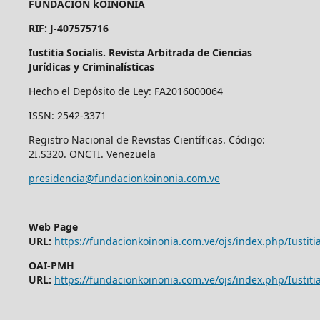
FUNDACIÓN kOINONÍA
RIF: J-407575716
Iustitia Socialis. Revista Arbitrada de Ciencias
Jurídicas y Criminalísticas
Hecho el Depósito de Ley: FA2016000064
ISSN: 2542-3371
Registro Nacional de Revistas Científicas. Código:
2I.S320. ONCTI. Venezuela
presidencia@fundacionkoinonia.com.ve
Web Page
URL:
https://fundacionkoinonia.com.ve/ojs/index.php/Iustitia
OAI-PMH
URL:
https://fundacionkoinonia.com.ve/ojs/index.php/Iustitia