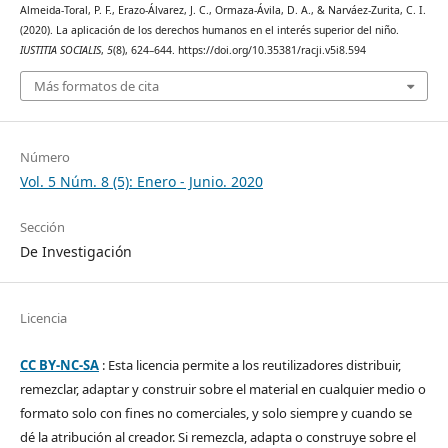
Almeida-Toral, P. F., Erazo-Álvarez, J. C., Ormaza-Ávila, D. A., & Narváez-Zurita, C. I.
(2020). La aplicación de los derechos humanos en el interés superior del niño.
IUSTITIA SOCIALIS
,
5
(8), 624–644. https://doi.org/10.35381/racji.v5i8.594
Más formatos de cita
Número
Vol. 5 Núm. 8 (5): Enero - Junio. 2020
Sección
De Investigación
Licencia
CC BY-NC-SA
: Esta licencia permite a los reutilizadores distribuir,
remezclar, adaptar y construir sobre el material en cualquier medio o
formato solo con fines no comerciales, y solo siempre y cuando se
dé la atribución al creador. Si remezcla, adapta o construye sobre el