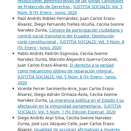
resoluciones administrativas de las Juntas Cantonales
de Protección de Derechos
,
IUSTITIA SOCIALIS: Vol. 5
Núm. 8 (5): Enero - Junio. 2020
Paúl Andrés Robles-Fernández, Juan Carlos Erazo-
Álvarez, Diego Fernando Trelles-Vicuña, Cecilia Ivonne
Narváez-Zurita,
Consejo de participación ciudadana y
control social transitorio del Ecuador: Destitución
corte constitucional
,
IUSTITIA SOCIALIS: Vol. 5 Núm. 8
(5): Enero - Junio. 2020
Pablo Andrés Padrón-Espinoza, Cecilia Ivonne
Narváez-Zurita, Marcelo Alejandro Guerra-Coronel,
Juan Carlos Erazo-Álvarez,
El derecho a la verdad
como mecanismo idóneo de reparación integral
,
IUSTITIA SOCIALIS: Vol. 5 Núm. 8 (5): Enero - Junio.
2020
Vicente Ferrer Sarmiento-Arce, Juan Carlos Erazo-
Álvarez, Diego Adrián Ormaza-Ávila, Cecilia Ivonne
Narváez-Zurita,
La injerencia política en el Estado y su
afectación en la inmunidad parlamentaria
,
IUSTITIA
SOCIALIS: Vol. 5 Núm. 1 (5): Edición Especial. 2020
Diego Andrés Arpi-Silva, Cecilia Ivonne Narváez-
Zurita, José Luis Vázquez-Calle, Juan Carlos Erazo-
Álvarez,
Igualdad de acciones afirmativas a mujeres