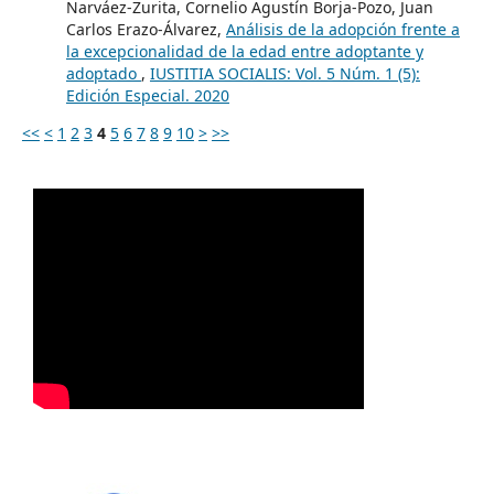
Narváez-Zurita, Cornelio Agustín Borja-Pozo, Juan
Carlos Erazo-Álvarez,
Análisis de la adopción frente a
la excepcionalidad de la edad entre adoptante y
adoptado
,
IUSTITIA SOCIALIS: Vol. 5 Núm. 1 (5):
Edición Especial. 2020
<<
<
1
2
3
4
5
6
7
8
9
10
>
>>