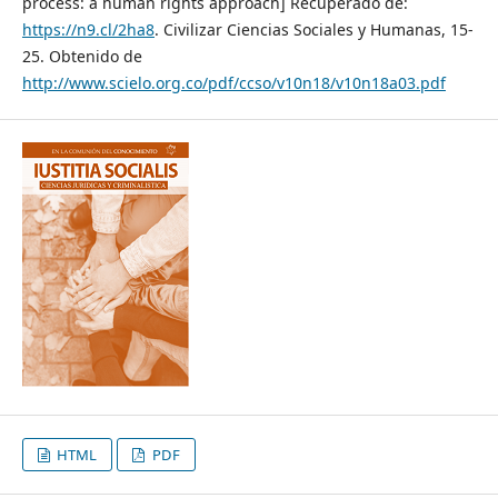
process: a human rights approach] Recuperado de:
https://n9.cl/2ha8
. Civilizar Ciencias Sociales y Humanas, 15-
25. Obtenido de
http://www.scielo.org.co/pdf/ccso/v10n18/v10n18a03.pdf
HTML
PDF