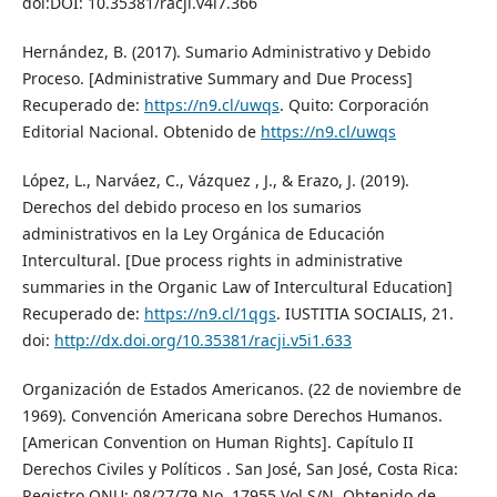
doi:DOI: 10.35381/racji.v4i7.366
Hernández, B. (2017). Sumario Administrativo y Debido
Proceso. [Administrative Summary and Due Process]
Recuperado de:
https://n9.cl/uwqs
. Quito: Corporación
Editorial Nacional. Obtenido de
https://n9.cl/uwqs
López, L., Narváez, C., Vázquez , J., & Erazo, J. (2019).
Derechos del debido proceso en los sumarios
administrativos en la Ley Orgánica de Educación
Intercultural. [Due process rights in administrative
summaries in the Organic Law of Intercultural Education]
Recuperado de:
https://n9.cl/1qgs
. IUSTITIA SOCIALIS, 21.
doi:
http://dx.doi.org/10.35381/racji.v5i1.633
Organización de Estados Americanos. (22 de noviembre de
1969). Convención Americana sobre Derechos Humanos.
[American Convention on Human Rights]. Capítulo II
Derechos Civiles y Políticos . San José, San José, Costa Rica:
Registro ONU: 08/27/79 No. 17955 Vol.S/N. Obtenido de