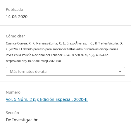
Publicado
14-06-2020
Cómo citar
Cuenca-Correa, R. F., Narváez-Zurita, C. I., Erazo-Álvarez, J. C., & Trelles-Vicuña, D.
F. (2020). El debido proceso para sancionar faltas administrativas disciplinarias
leves en la Policía Nacional del Ecuador.
IUSTITIA SOCIALIS
,
5
(2), 403–432.
https://doi.org/10.35381/racji.v5i2.750
Más formatos de cita
Número
Vol. 5 Núm. 2 (5): Edición Especial. 2020-II
Sección
De Investigación