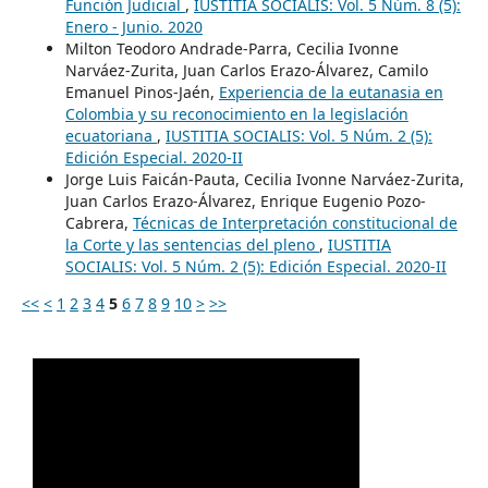
Función Judicial
,
IUSTITIA SOCIALIS: Vol. 5 Núm. 8 (5):
Enero - Junio. 2020
Milton Teodoro Andrade-Parra, Cecilia Ivonne
Narváez-Zurita, Juan Carlos Erazo-Álvarez, Camilo
Emanuel Pinos-Jaén,
Experiencia de la eutanasia en
Colombia y su reconocimiento en la legislación
ecuatoriana
,
IUSTITIA SOCIALIS: Vol. 5 Núm. 2 (5):
Edición Especial. 2020-II
Jorge Luis Faicán-Pauta, Cecilia Ivonne Narváez-Zurita,
Juan Carlos Erazo-Álvarez, Enrique Eugenio Pozo-
Cabrera,
Técnicas de Interpretación constitucional de
la Corte y las sentencias del pleno
,
IUSTITIA
SOCIALIS: Vol. 5 Núm. 2 (5): Edición Especial. 2020-II
<<
<
1
2
3
4
5
6
7
8
9
10
>
>>