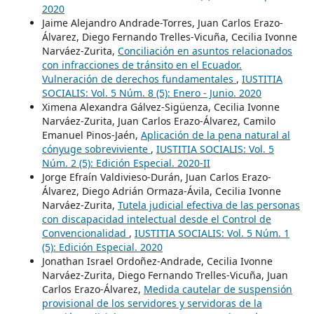
2020
Jaime Alejandro Andrade-Torres, Juan Carlos Erazo-
Álvarez, Diego Fernando Trelles-Vicuña, Cecilia Ivonne
Narváez-Zurita,
Conciliación en asuntos relacionados
con infracciones de tránsito en el Ecuador.
Vulneración de derechos fundamentales
,
IUSTITIA
SOCIALIS: Vol. 5 Núm. 8 (5): Enero - Junio. 2020
Ximena Alexandra Gálvez-Sigüenza, Cecilia Ivonne
Narváez-Zurita, Juan Carlos Erazo-Álvarez, Camilo
Emanuel Pinos-Jaén,
Aplicación de la pena natural al
cónyuge sobreviviente
,
IUSTITIA SOCIALIS: Vol. 5
Núm. 2 (5): Edición Especial. 2020-II
Jorge Efraín Valdivieso-Durán, Juan Carlos Erazo-
Álvarez, Diego Adrián Ormaza-Ávila, Cecilia Ivonne
Narváez-Zurita,
Tutela judicial efectiva de las personas
con discapacidad intelectual desde el Control de
Convencionalidad
,
IUSTITIA SOCIALIS: Vol. 5 Núm. 1
(5): Edición Especial. 2020
Jonathan Israel Ordoñez-Andrade, Cecilia Ivonne
Narváez-Zurita, Diego Fernando Trelles-Vicuña, Juan
Carlos Erazo-Álvarez,
Medida cautelar de suspensión
provisional de los servidores y servidoras de la