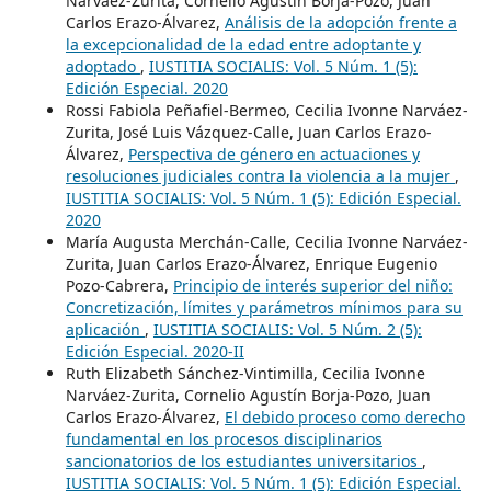
Narváez-Zurita, Cornelio Agustín Borja-Pozo, Juan
Carlos Erazo-Álvarez,
Análisis de la adopción frente a
la excepcionalidad de la edad entre adoptante y
adoptado
,
IUSTITIA SOCIALIS: Vol. 5 Núm. 1 (5):
Edición Especial. 2020
Rossi Fabiola Peñafiel-Bermeo, Cecilia Ivonne Narváez-
Zurita, José Luis Vázquez-Calle, Juan Carlos Erazo-
Álvarez,
Perspectiva de género en actuaciones y
resoluciones judiciales contra la violencia a la mujer
,
IUSTITIA SOCIALIS: Vol. 5 Núm. 1 (5): Edición Especial.
2020
María Augusta Merchán-Calle, Cecilia Ivonne Narváez-
Zurita, Juan Carlos Erazo-Álvarez, Enrique Eugenio
Pozo-Cabrera,
Principio de interés superior del niño:
Concretización, límites y parámetros mínimos para su
aplicación
,
IUSTITIA SOCIALIS: Vol. 5 Núm. 2 (5):
Edición Especial. 2020-II
Ruth Elizabeth Sánchez-Vintimilla, Cecilia Ivonne
Narváez-Zurita, Cornelio Agustín Borja-Pozo, Juan
Carlos Erazo-Álvarez,
El debido proceso como derecho
fundamental en los procesos disciplinarios
sancionatorios de los estudiantes universitarios
,
IUSTITIA SOCIALIS: Vol. 5 Núm. 1 (5): Edición Especial.