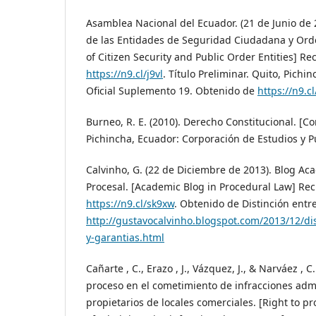
Asamblea Nacional del Ecuador. (21 de Junio de
de las Entidades de Seguridad Ciudadana y Ord
of Citizen Security and Public Order Entities] R
https://n9.cl/j9vl
. Título Preliminar. Quito, Pichi
Oficial Suplemento 19. Obtenido de
https://n9.cl
Burneo, R. E. (2010). Derecho Constitucional. [Con
Pichincha, Ecuador: Corporación de Estudios y P
Calvinho, G. (22 de Diciembre de 2013). Blog A
Procesal. [Academic Blog in Procedural Law] Re
https://n9.cl/sk9xw
. Obtenido de Distinción entr
http://gustavocalvinho.blogspot.com/2013/12/di
y-garantias.html
Cañarte , C., Erazo , J., Vázquez, J., & Narváez , C
proceso en el cometimiento de infracciones admi
propietarios de locales comerciales. [Right to p