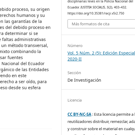
disciplinarias leves en la Policía Nacional del
Ecuador.
IUSTITIA SOCIALIS
,
5
(2), 403–432.
debido proceso, su origen
https://doi.org/10.35381/racji.v5i2.750
 derechos humanos y su
n las garantías de la
Más formatos de cita
nes del debido proceso en
ara determinar si se
 faltas administrativas
zó un método transversal,
Número
 mixto combinando la
Vol. 5 Núm. 2 (5): Edición Especial
isar fuentes
2020-II
a Nacional del Ecuador
rgánico de las Entidades
Sección
yendo en este
De Investigación
derecho a ser oído, para
ceso desde su esfera
Licencia
CC BY-NC-SA
: Esta licencia permite a 
reutilizadores distribuir, remezclar, ad
y construir sobre el material en cualq