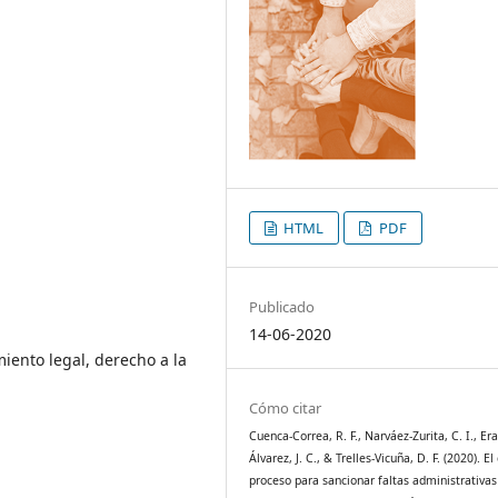
HTML
PDF
Publicado
14-06-2020
iento legal, derecho a la
Cómo citar
Cuenca-Correa, R. F., Narváez-Zurita, C. I., Er
Álvarez, J. C., & Trelles-Vicuña, D. F. (2020). E
proceso para sancionar faltas administrativas