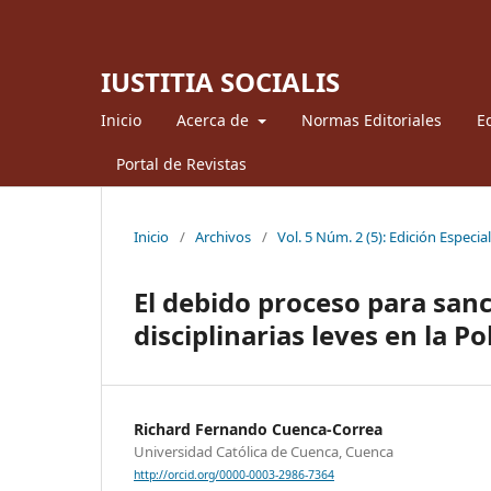
IUSTITIA SOCIALIS
Inicio
Acerca de
Normas Editoriales
Ed
Portal de Revistas
Inicio
/
Archivos
/
Vol. 5 Núm. 2 (5): Edición Especial
El debido proceso para sanc
disciplinarias leves en la P
Richard Fernando Cuenca-Correa
Universidad Católica de Cuenca, Cuenca
http://orcid.org/0000-0003-2986-7364