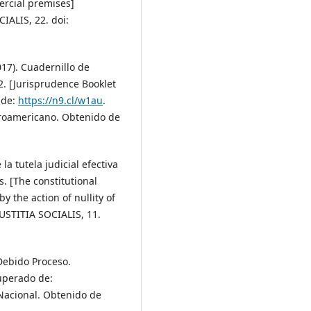
ercial premises]
CIALIS, 22. doi:
17). Cuadernillo de
2. [Jurisprudence Booklet
 de:
https://n9.cl/w1au
.
eroamericano. Obtenido de
la tutela judicial efectiva
. [The constitutional
by the action of nullity of
IUSTITIA SOCIALIS, 11.
Debido Proceso.
uperado de:
 Nacional. Obtenido de