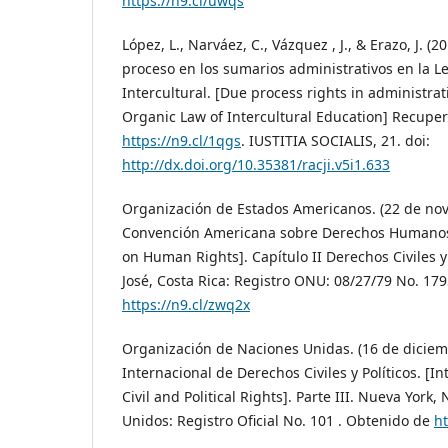
https://n9.cl/uwqs
López, L., Narváez, C., Vázquez , J., & Erazo, J. (
proceso en los sumarios administrativos en la 
Intercultural. [Due process rights in administra
Organic Law of Intercultural Education] Recupe
https://n9.cl/1qgs
. IUSTITIA SOCIALIS, 21. doi:
http://dx.doi.org/10.35381/racji.v5i1.633
Organización de Estados Americanos. (22 de no
Convención Americana sobre Derechos Humanos
on Human Rights]. Capítulo II Derechos Civiles y 
José, Costa Rica: Registro ONU: 08/27/79 No. 17
https://n9.cl/zwq2x
Organización de Naciones Unidas. (16 de diciem
Internacional de Derechos Civiles y Políticos. [I
Civil and Political Rights]. Parte III. Nueva York
Unidos: Registro Oficial No. 101 . Obtenido de
ht