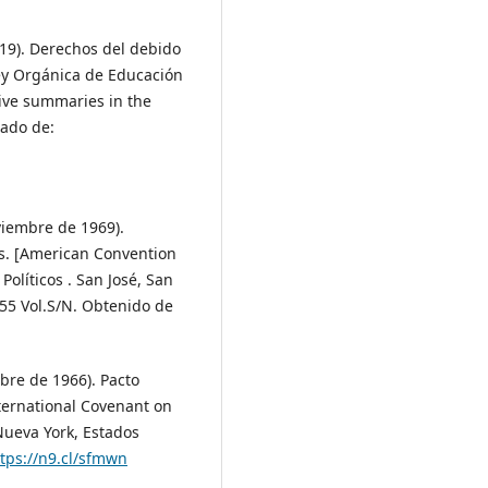
2019). Derechos del debido
Ley Orgánica de Educación
tive summaries in the
rado de:
viembre de 1969).
. [American Convention
Políticos . San José, San
955 Vol.S/N. Obtenido de
bre de 1966). Pacto
nternational Covenant on
, Nueva York, Estados
tps://n9.cl/sfmwn