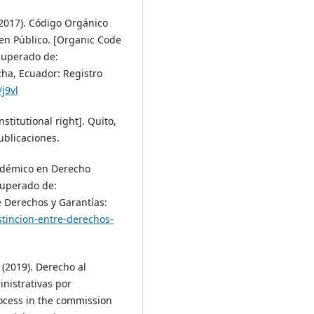
 2017). Código Orgánico
en Público. [Organic Code
ecuperado de:
ncha, Ecuador: Registro
/j9vl
stitutional right]. Quito,
ublicaciones.
cadémico en Derecho
cuperado de:
e Derechos y Garantías:
stincion-entre-derechos-
. (2019). Derecho al
nistrativas por
rocess in the commission