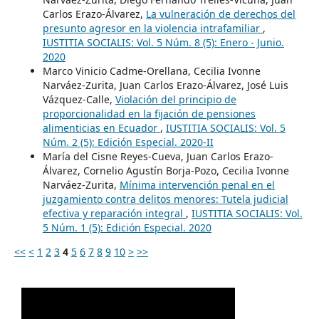
Carlos Erazo-Álvarez,
La vulneración de derechos del
presunto agresor en la violencia intrafamiliar
,
IUSTITIA SOCIALIS: Vol. 5 Núm. 8 (5): Enero - Junio.
2020
Marco Vinicio Cadme-Orellana, Cecilia Ivonne
Narváez-Zurita, Juan Carlos Erazo-Álvarez, José Luis
Vázquez-Calle,
Violación del principio de
proporcionalidad en la fijación de pensiones
alimenticias en Ecuador
,
IUSTITIA SOCIALIS: Vol. 5
Núm. 2 (5): Edición Especial. 2020-II
María del Cisne Reyes-Cueva, Juan Carlos Erazo-
Álvarez, Cornelio Agustín Borja-Pozo, Cecilia Ivonne
Narváez-Zurita,
Mínima intervención penal en el
juzgamiento contra delitos menores: Tutela judicial
efectiva y reparación integral
,
IUSTITIA SOCIALIS: Vol.
5 Núm. 1 (5): Edición Especial. 2020
<<
<
1
2
3
4
5
6
7
8
9
10
>
>>