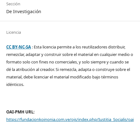
Sección
De Investigación
Licencia
CC BY-NC-SA
: Esta licencia permite a los reutilizadores distribuir,
remezclar, adaptar y construir sobre el material en cualquier medio o
formato solo con fines no comerciales, y solo siempre y cuando se
dé la atribución al creador. Si remezcla, adapta o construye sobre el
material, debe licenciar el material modificado bajo términos
idénticos.
OAI-PMH URL:
https://fundacionkoinonia.com.ve/ojs/index.php/Iustitia_Socialis/oai