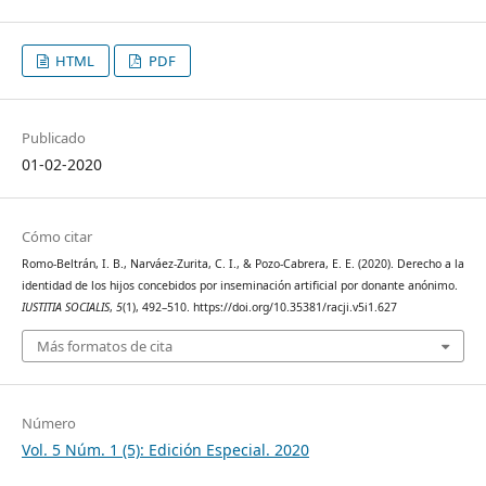
HTML
PDF
Publicado
01-02-2020
Cómo citar
Romo-Beltrán, I. B., Narváez-Zurita, C. I., & Pozo-Cabrera, E. E. (2020). Derecho a la
identidad de los hijos concebidos por inseminación artificial por donante anónimo.
IUSTITIA SOCIALIS
,
5
(1), 492–510. https://doi.org/10.35381/racji.v5i1.627
Más formatos de cita
Número
Vol. 5 Núm. 1 (5): Edición Especial. 2020