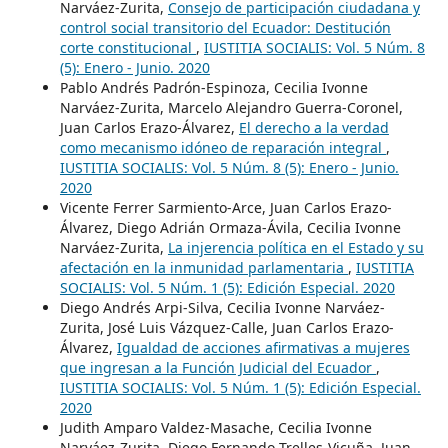
Narváez-Zurita,
Consejo de participación ciudadana y
control social transitorio del Ecuador: Destitución
corte constitucional
,
IUSTITIA SOCIALIS: Vol. 5 Núm. 8
(5): Enero - Junio. 2020
Pablo Andrés Padrón-Espinoza, Cecilia Ivonne
Narváez-Zurita, Marcelo Alejandro Guerra-Coronel,
Juan Carlos Erazo-Álvarez,
El derecho a la verdad
como mecanismo idóneo de reparación integral
,
IUSTITIA SOCIALIS: Vol. 5 Núm. 8 (5): Enero - Junio.
2020
Vicente Ferrer Sarmiento-Arce, Juan Carlos Erazo-
Álvarez, Diego Adrián Ormaza-Ávila, Cecilia Ivonne
Narváez-Zurita,
La injerencia política en el Estado y su
afectación en la inmunidad parlamentaria
,
IUSTITIA
SOCIALIS: Vol. 5 Núm. 1 (5): Edición Especial. 2020
Diego Andrés Arpi-Silva, Cecilia Ivonne Narváez-
Zurita, José Luis Vázquez-Calle, Juan Carlos Erazo-
Álvarez,
Igualdad de acciones afirmativas a mujeres
que ingresan a la Función Judicial del Ecuador
,
IUSTITIA SOCIALIS: Vol. 5 Núm. 1 (5): Edición Especial.
2020
Judith Amparo Valdez-Masache, Cecilia Ivonne
Narváez-Zurita, Diego Fernando Trelles-Vicuña, Juan