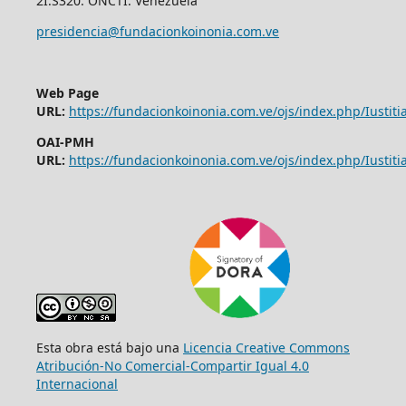
2I.S320. ONCTI. Venezuela
presidencia@fundacionkoinonia.com.ve
Web Page
URL:
https://fundacionkoinonia.com.ve/ojs/index.php/Iustitia
OAI-PMH
URL:
https://fundacionkoinonia.com.ve/ojs/index.php/Iustitia
Esta obra está bajo una
Licencia Creative Commons
Atribución-No Comercial-Compartir Igual 4.0
Internacional