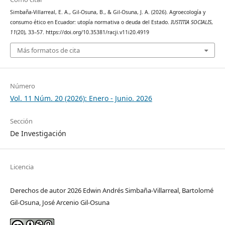
Simbaña-Villarreal, E. A., Gil-Osuna, B., & Gil-Osuna, J. A. (2026). Agroecología y
consumo ético en Ecuador: utopía normativa o deuda del Estado.
IUSTITIA SOCIALIS
,
11
(20), 33–57. https://doi.org/10.35381/racji.v11i20.4919
Más formatos de cita
Número
Vol. 11 Núm. 20 (2026): Enero - Junio. 2026
Sección
De Investigación
Licencia
Derechos de autor 2026 Edwin Andrés Simbaña-Villarreal, Bartolomé
Gil-Osuna, José Arcenio Gil-Osuna