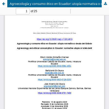
Agroecología y consumo ético en Ecuador: utopía normativa o deuda del Estado