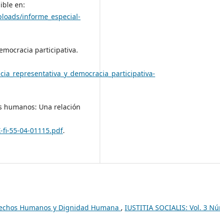
ible en:
loads/informe_especial-
emocracia participativa.
ia_representativa_y_democracia_participativa-
hos humanos: Una relación
-fi-55-04-01115.pdf
.
echos Humanos y Dignidad Humana
,
IUSTITIA SOCIALIS: Vol. 3 N