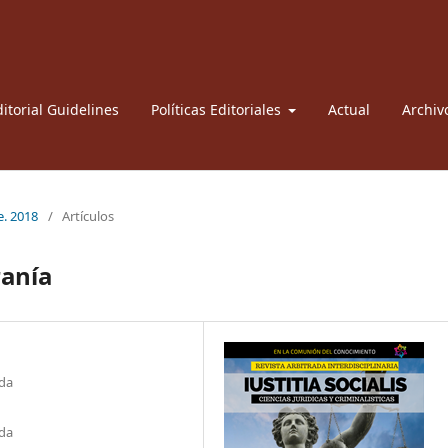
itorial Guidelines
Políticas Editoriales
Actual
Archiv
e. 2018
/
Artículos
anía
nda
nda