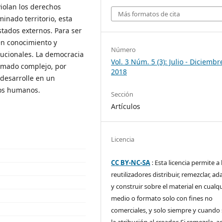
violan los derechos
Más formatos de cita
nado territorio, esta
stados externos. Para ser
en conocimiento y
Número
ucionales. La democracia
Vol. 3 Núm. 5 (3): Julio - Diciembr
amado complejo, por
2018
 desarrolle en un
hos humanos.
Sección
Artículos
Licencia
CC BY-NC-SA
: Esta licencia permite a 
reutilizadores distribuir, remezclar, ad
y construir sobre el material en cualq
medio o formato solo con fines no
comerciales, y solo siempre y cuando 
la atribución al creador. Si remezcla, 