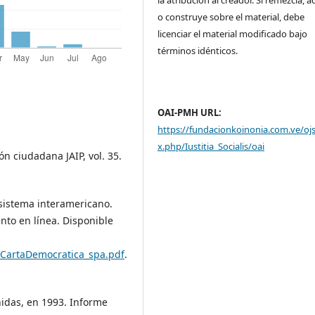
o construye sobre el material, debe
licenciar el material modificado bajo
términos idénticos.
OAI-PMH URL:
https://fundacionkoinonia.com.ve/oj
x.php/Iustitia_Socialis/oai
ión ciudadana JAIP, vol. 35.
 sistema interamericano.
to en línea. Disponible
/CartaDemocratica_spa.pdf
.
das, en 1993. Informe