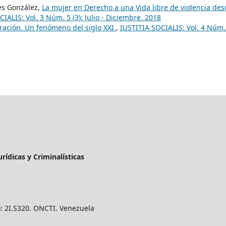
les González,
La mujer en Derecho a una Vida libre de violencia de
IALIS: Vol. 3 Núm. 5 (3): Julio - Diciembre. 2018
ración. Un fenómeno del siglo XXI
,
IUSTITIA SOCIALIS: Vol. 4 Núm.
urídicas y Criminalísticas
o: 2I.S320. ONCTI. Venezuela