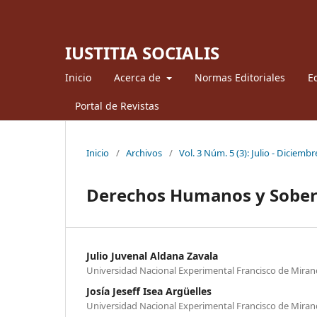
IUSTITIA SOCIALIS
Inicio
Acerca de
Normas Editoriales
Ed
Portal de Revistas
Inicio
/
Archivos
/
Vol. 3 Núm. 5 (3): Julio - Diciembr
Derechos Humanos y Sober
Julio Juvenal Aldana Zavala
Universidad Nacional Experimental Francisco de Mira
Josía Jeseff Isea Argüelles
Universidad Nacional Experimental Francisco de Mira