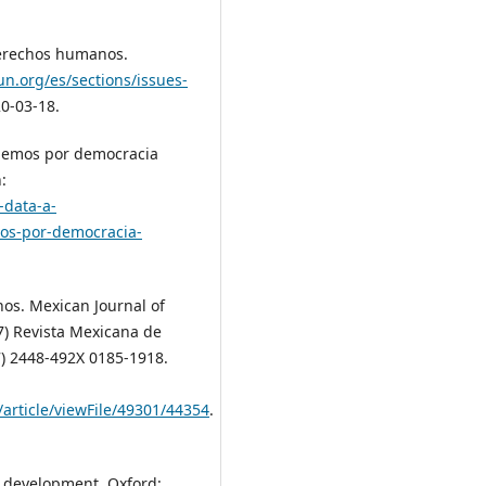
Derechos humanos.
un.org/es/sections/issues-
20-03-18.
ndemos por democracia
:
-data-a-
os-por-democracia-
os. Mexican Journal of
97) Revista Mexicana de
97) 2448-492X 0185-1918.
article/viewFile/49301/44354
.
t development. Oxford: