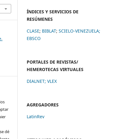
ÍNDICES Y SERVICIOS DE
RESÚMENES
CLASE
;
BIBLAT
;
SCIELO-VENEZUELA;
EBSCO
e.
PORTALES DE REVISTAS/
HEMEROTECAS VIRTUALES
DIALNET
;
VLEX
los
AGREGADORES
aptar
LatinRev
uier
se dé
adapta