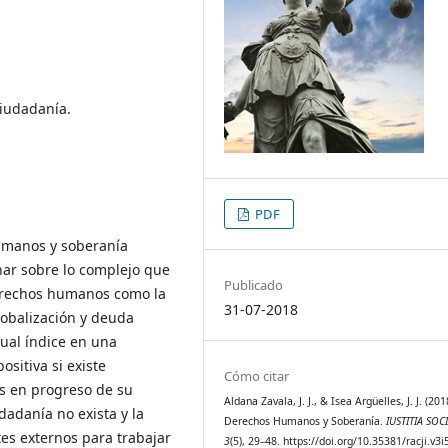
iudadanía.
PDF
humanos y soberanía
nar sobre lo complejo que
Publicado
erechos humanos como la
31-07-2018
obalización y deuda
cual índice en una
ositiva si existe
Cómo citar
s en progreso de su
Aldana Zavala, J. J., & Isea Argüelles, J. J. (201
dadanía no exista y la
Derechos Humanos y Soberanía.
IUSTITIA SOCI
es externos para trabajar
3
(5), 29–48. https://doi.org/10.35381/racji.v3i