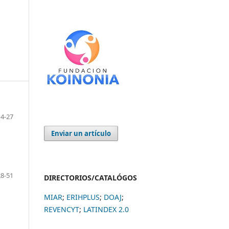
4-27
Enviar un artículo
28-51
DIRECTORIOS/CATALÓGOS
MIAR
;
ERIHPLUS
;
DOAJ
;
REVENCYT
;
LATINDEX 2.0