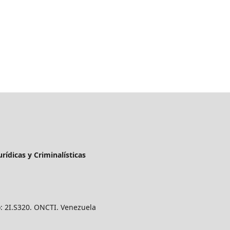
urídicas y Criminalísticas
o: 2I.S320. ONCTI. Venezuela