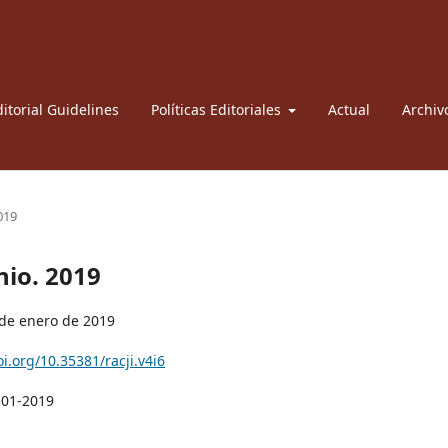
itorial Guidelines
Políticas Editoriales
Actual
Archiv
2019
nio. 2019
 de enero de 2019
oi.org/10.35381/racji.v4i6
-01-2019