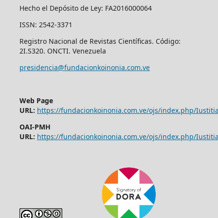
Hecho el Depósito de Ley: FA2016000064
ISSN: 2542-3371
Registro Nacional de Revistas Científicas. Código:
2I.S320. ONCTI. Venezuela
presidencia@fundacionkoinonia.com.ve
Web Page
URL:
https://fundacionkoinonia.com.ve/ojs/index.php/Iustitia
OAI-PMH
URL:
https://fundacionkoinonia.com.ve/ojs/index.php/Iustitia