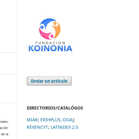
Enviar un artículo
DIRECTORIOS/CATALÓGOS
MIAR
;
ERIHPLUS
;
DOAJ
;
rváez-
REVENCYT
;
LATINDEX 2.0
tación
 de la