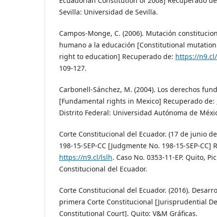
Ecuadorian Constitution of 2008] Recuperado d
Sevilla: Universidad de Sevilla.
Campos-Monge, C. (2006). Mutación constitucion
humano a la educación [Constitutional mutation
right to education] Recuperado de:
https://n9.c
109-127.
Carbonell-Sánchez, M. (2004). Los derechos fu
[Fundamental rights in Mexico] Recuperado de:
Distrito Federal: Universidad Autónoma de Méxi
Corte Constitucional del Ecuador. (17 de junio d
198-15-SEP-CC [Judgmente No. 198-15-SEP-CC] 
https://n9.cl/lslh
. Caso No. 0353-11-EP. Quito, Pi
Constitucional del Ecuador.
Corte Constitucional del Ecuador. (2016). Desarro
primera Corte Constitucional [Jurisprudential De
Constitutional Court]. Quito: V&M Gráficas.