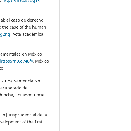
e:
https://n9.cl/7dg1k
.
al: el caso de derecho
: the case of the human
l/g2nq
. Acta académica,
ndamentales en México
https://n9.cl/48fv
. México
co.
e 2015). Sentencia No.
Recuperado de:
chincha, Ecuador: Corte
llo Jurisprudencial de la
velopment of the first