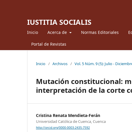
IUSTITIA SOCIALIS
Inicio
Acerca de
Normas Editoriales
Ed
Portal de Revistas
Inicio
/
Archivos
/
Vol. 5 Núm. 9 (5): Julio - Diciemb
Mutación constitucional: ma
interpretación de la corte 
Cristina Renata Mendieta-Ferán
Universidad Católica de Cuenca, Cuenca
http://orcid.org/0000-0003-2435-7592