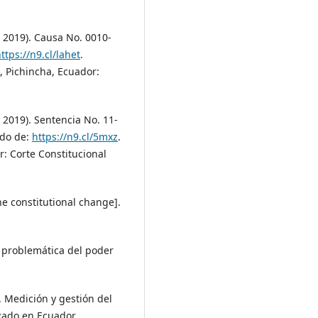
e 2019). Causa No. 0010-
ttps://n9.cl/lahet
.
, Pichincha, Ecuador:
 2019). Sentencia No. 11-
ado de:
https://n9.cl/5mxz
.
r: Corte Constitucional
e constitutional change].
la problemática del poder
). Medición y gestión del
lzado en Ecuador.