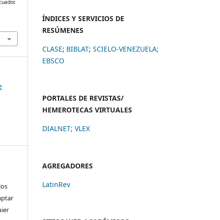
cuador.
ÍNDICES Y SERVICIOS DE
RESÚMENES
CLASE
;
BIBLAT
;
SCIELO-VENEZUELA;
EBSCO
e
PORTALES DE REVISTAS/
HEMEROTECAS VIRTUALES
DIALNET
;
VLEX
AGREGADORES
LatinRev
los
aptar
uier