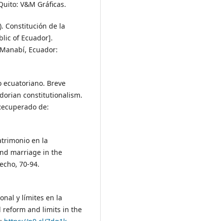
Quito: V&M Gráficas.
. Constitución de la
lic of Ecuador].
, Manabí, Ecuador:
o ecuatoriano. Breve
dorian constitutionalism.
 Recuperado de:
atrimonio en la
and marriage in the
echo, 70-94.
nal y límites en la
 reform and limits in the