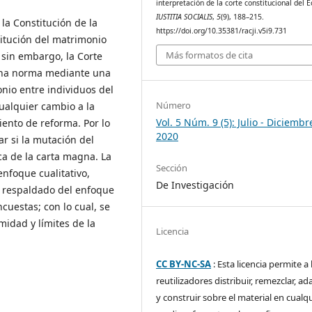
interpretación de la corte constitucional del E
IUSTITIA SOCIALIS
,
5
(9), 188–215.
 la Constitución de la
https://doi.org/10.35381/racji.v5i9.731
titución del matrimonio
Más formatos de cita
sin embargo, la Corte
icha norma mediante una
nio entre individuos del
Número
ualquier cambio a la
Vol. 5 Núm. 9 (5): Julio - Diciembr
iento de reforma. Por lo
2020
r si la mutación del
ica de la carta magna. La
Sección
nfoque cualitativo,
De Investigación
a, respaldado del enfoque
cuestas; con lo cual, se
imidad y límites de la
Licencia
CC BY-NC-SA
: Esta licencia permite a 
reutilizadores distribuir, remezclar, ad
y construir sobre el material en cualq