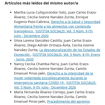
Artículos más leídos del mismo autor/a
Martha Lucia Cullquicondor-Soliz, Juan Carlos Erazo-
Álvarez, Cecilia Ivonne Narváez-Zurita, Enrique
Eugenio Pozo-Cabrera,
Derecho a la Salud y Seguridad
Alimentaria frente a los alimentos con contenido
transgénico
,
IUSTITIA SOCIALIS: Vol. 5 Núm. 9 (5):
Julio - Diciembre 2020
Silvia Lorena González-Castillo, Juan Carlos Erazo-
Álvarez, Diego Adrián Ormaza-Ávila, Cecilia Ivonne
Narváez-Zurita,
La desnaturalización de los Estados de
Excepción
,
IUSTITIA SOCIALIS: Vol. 5 Núm. 8 (5): Enero
- Junio. 2020
Nancy Cecilia Chamba-Parra, Juan Carlos Erazo-
Álvarez, Cecilia Ivonne Narváez-Zurita, Camilo
Emanuel Pinos-Jaén,
Derecho a la integridad de la
mujer violentada psicológicamente durante la
emergencia sanitaria COVID-19
,
IUSTITIA SOCIALIS:
Vol. 5 Núm. 9 (5): Julio - Diciembre 2020
María Fernanda Álvarez-Cornejo, Juan Carlos Erazo-
Álvarez, Cecilia Ivonne Narváez-Zurita, Camilo
Emanuel Pinos-Jaén,
Procedimiento del apremio