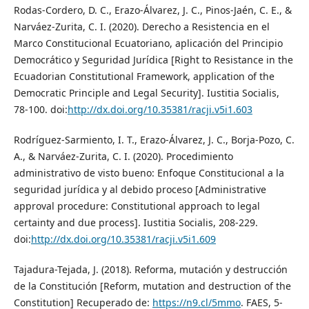
Rodas-Cordero, D. C., Erazo-Álvarez, J. C., Pinos-Jaén, C. E., &
Narváez-Zurita, C. I. (2020). Derecho a Resistencia en el
Marco Constitucional Ecuatoriano, aplicación del Principio
Democrático y Seguridad Jurídica [Right to Resistance in the
Ecuadorian Constitutional Framework, application of the
Democratic Principle and Legal Security]. Iustitia Socialis,
78-100. doi:
http://dx.doi.org/10.35381/racji.v5i1.603
Rodríguez-Sarmiento, I. T., Erazo-Álvarez, J. C., Borja-Pozo, C.
A., & Narváez-Zurita, C. I. (2020). Procedimiento
administrativo de visto bueno: Enfoque Constitucional a la
seguridad jurídica y al debido proceso [Administrative
approval procedure: Constitutional approach to legal
certainty and due process]. Iustitia Socialis, 208-229.
doi:
http://dx.doi.org/10.35381/racji.v5i1.609
Tajadura-Tejada, J. (2018). Reforma, mutación y destrucción
de la Constitución [Reform, mutation and destruction of the
Constitution] Recuperado de:
https://n9.cl/5mmo
. FAES, 5-