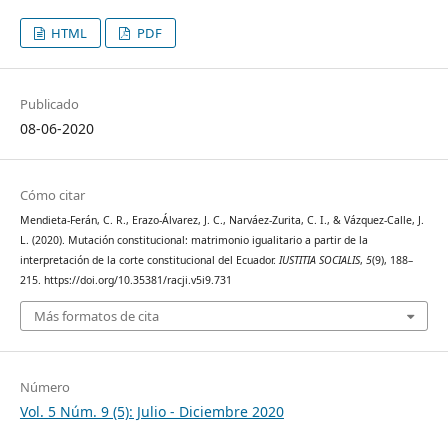
HTML
PDF
Publicado
08-06-2020
Cómo citar
Mendieta-Ferán, C. R., Erazo-Álvarez, J. C., Narváez-Zurita, C. I., & Vázquez-Calle, J.
L. (2020). Mutación constitucional: matrimonio igualitario a partir de la
interpretación de la corte constitucional del Ecuador.
IUSTITIA SOCIALIS
,
5
(9), 188–
215. https://doi.org/10.35381/racji.v5i9.731
Más formatos de cita
Número
Vol. 5 Núm. 9 (5): Julio - Diciembre 2020