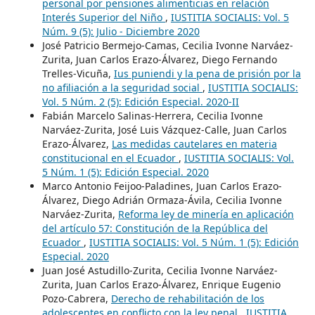
personal por pensiones alimenticias en relación
Interés Superior del Niño
,
IUSTITIA SOCIALIS: Vol. 5
Núm. 9 (5): Julio - Diciembre 2020
José Patricio Bermejo-Camas, Cecilia Ivonne Narváez-
Zurita, Juan Carlos Erazo-Álvarez, Diego Fernando
Trelles-Vicuña,
Ius puniendi y la pena de prisión por la
no afiliación a la seguridad social
,
IUSTITIA SOCIALIS:
Vol. 5 Núm. 2 (5): Edición Especial. 2020-II
Fabián Marcelo Salinas-Herrera, Cecilia Ivonne
Narváez-Zurita, José Luis Vázquez-Calle, Juan Carlos
Erazo-Álvarez,
Las medidas cautelares en materia
constitucional en el Ecuador
,
IUSTITIA SOCIALIS: Vol.
5 Núm. 1 (5): Edición Especial. 2020
Marco Antonio Feijoo-Paladines, Juan Carlos Erazo-
Álvarez, Diego Adrián Ormaza-Ávila, Cecilia Ivonne
Narváez-Zurita,
Reforma ley de minería en aplicación
del artículo 57: Constitución de la República del
Ecuador
,
IUSTITIA SOCIALIS: Vol. 5 Núm. 1 (5): Edición
Especial. 2020
Juan José Astudillo-Zurita, Cecilia Ivonne Narváez-
Zurita, Juan Carlos Erazo-Álvarez, Enrique Eugenio
Pozo-Cabrera,
Derecho de rehabilitación de los
adolescentes en conflicto con la ley penal
,
IUSTITIA