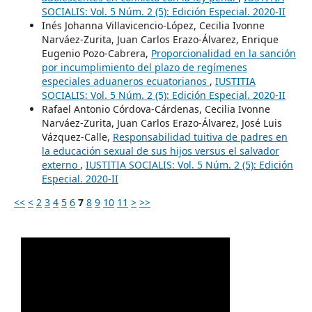
SOCIALIS: Vol. 5 Núm. 2 (5): Edición Especial. 2020-II
Inés Johanna Villavicencio-López, Cecilia Ivonne
Narváez-Zurita, Juan Carlos Erazo-Álvarez, Enrique
Eugenio Pozo-Cabrera,
Proporcionalidad en la sanción
por incumplimiento del plazo de regímenes
especiales aduaneros ecuatorianos
,
IUSTITIA
SOCIALIS: Vol. 5 Núm. 2 (5): Edición Especial. 2020-II
Rafael Antonio Córdova-Cárdenas, Cecilia Ivonne
Narváez-Zurita, Juan Carlos Erazo-Álvarez, José Luis
Vázquez-Calle,
Responsabilidad tuitiva de padres en
la educación sexual de sus hijos versus el salvador
externo
,
IUSTITIA SOCIALIS: Vol. 5 Núm. 2 (5): Edición
Especial. 2020-II
<<
<
2
3
4
5
6
7
8
9
10
11
>
>>