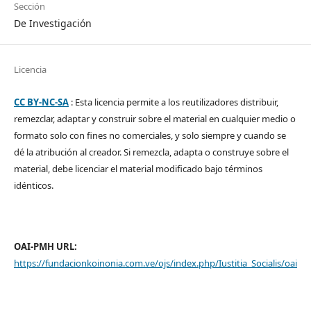
Sección
De Investigación
Licencia
CC BY-NC-SA
: Esta licencia permite a los reutilizadores distribuir,
remezclar, adaptar y construir sobre el material en cualquier medio o
formato solo con fines no comerciales, y solo siempre y cuando se
dé la atribución al creador. Si remezcla, adapta o construye sobre el
material, debe licenciar el material modificado bajo términos
idénticos.
OAI-PMH URL:
https://fundacionkoinonia.com.ve/ojs/index.php/Iustitia_Socialis/oai