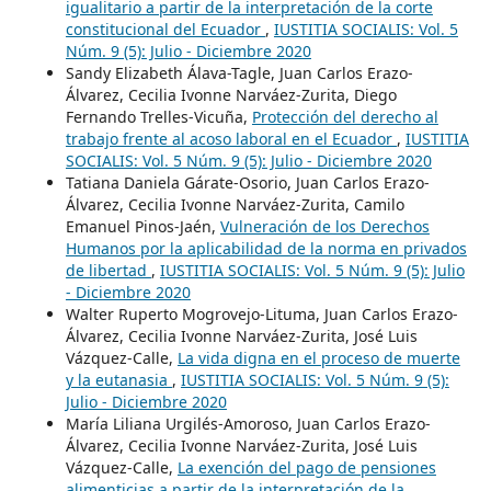
igualitario a partir de la interpretación de la corte
constitucional del Ecuador
,
IUSTITIA SOCIALIS: Vol. 5
Núm. 9 (5): Julio - Diciembre 2020
Sandy Elizabeth Álava-Tagle, Juan Carlos Erazo-
Álvarez, Cecilia Ivonne Narváez-Zurita, Diego
Fernando Trelles-Vicuña,
Protección del derecho al
trabajo frente al acoso laboral en el Ecuador
,
IUSTITIA
SOCIALIS: Vol. 5 Núm. 9 (5): Julio - Diciembre 2020
Tatiana Daniela Gárate-Osorio, Juan Carlos Erazo-
Álvarez, Cecilia Ivonne Narváez-Zurita, Camilo
Emanuel Pinos-Jaén,
Vulneración de los Derechos
Humanos por la aplicabilidad de la norma en privados
de libertad
,
IUSTITIA SOCIALIS: Vol. 5 Núm. 9 (5): Julio
- Diciembre 2020
Walter Ruperto Mogrovejo-Lituma, Juan Carlos Erazo-
Álvarez, Cecilia Ivonne Narváez-Zurita, José Luis
Vázquez-Calle,
La vida digna en el proceso de muerte
y la eutanasia
,
IUSTITIA SOCIALIS: Vol. 5 Núm. 9 (5):
Julio - Diciembre 2020
María Liliana Urgilés-Amoroso, Juan Carlos Erazo-
Álvarez, Cecilia Ivonne Narváez-Zurita, José Luis
Vázquez-Calle,
La exención del pago de pensiones
alimenticias a partir de la interpretación de la