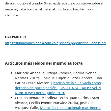
dé la atribución al creador. Si remezcla, adapta o construye sobre el
material, debe licenciar el material modificado bajo términos
idénticos.
OAI-PMH URL:
https://fundacionkoinonia.com.ve/ojs/index.php/Iustitia_Socialis/oai
Artículos más leídos del mismo autor/a
Marjorie Anabelle Ortega-Romero, Cecilia Ivonne
Narváez-Zurita, Enrique Eugenio Pozo-Cabrera, Juan
Carlos Erazo-Álvarez,
Ejercicio de la silla vacía como
derecho de participación
,
IUSTITIA SOCIALIS: Vol. 5
Núm. 8 (5): Enero - Junio. 2020
Cristina Renata Mendieta-Ferán, Juan Carlos Erazo-
Álvarez, Cecilia Ivonne Narváez-Zurita, José Luis
Vázquez-Calle,
Mutación constitucional: matrimonio