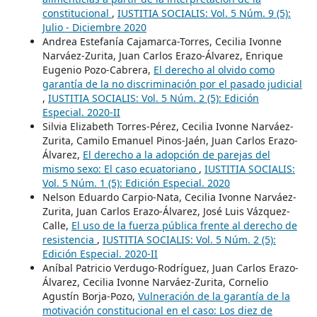
constitucional
,
IUSTITIA SOCIALIS: Vol. 5 Núm. 9 (5):
Julio - Diciembre 2020
Andrea Estefanía Cajamarca-Torres, Cecilia Ivonne
Narváez-Zurita, Juan Carlos Erazo-Álvarez, Enrique
Eugenio Pozo-Cabrera,
El derecho al olvido como
garantía de la no discriminación por el pasado judicial
,
IUSTITIA SOCIALIS: Vol. 5 Núm. 2 (5): Edición
Especial. 2020-II
Silvia Elizabeth Torres-Pérez, Cecilia Ivonne Narváez-
Zurita, Camilo Emanuel Pinos-Jaén, Juan Carlos Erazo-
Álvarez,
El derecho a la adopción de parejas del
mismo sexo: El caso ecuatoriano
,
IUSTITIA SOCIALIS:
Vol. 5 Núm. 1 (5): Edición Especial. 2020
Nelson Eduardo Carpio-Nata, Cecilia Ivonne Narváez-
Zurita, Juan Carlos Erazo-Álvarez, José Luis Vázquez-
Calle,
El uso de la fuerza pública frente al derecho de
resistencia
,
IUSTITIA SOCIALIS: Vol. 5 Núm. 2 (5):
Edición Especial. 2020-II
Aníbal Patricio Verdugo-Rodríguez, Juan Carlos Erazo-
Álvarez, Cecilia Ivonne Narváez-Zurita, Cornelio
Agustín Borja-Pozo,
Vulneración de la garantía de la
motivación constitucional en el caso: Los diez de