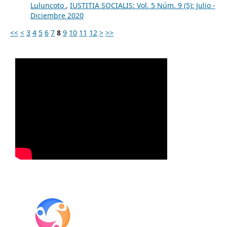
Luluncoto
,
IUSTITIA SOCIALIS: Vol. 5 Núm. 9 (5): Julio -
Diciembre 2020
<<
<
3
4
5
6
7
8
9
10
11
12
>
>>