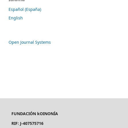
Español (España)
English
Open Journal Systems
FUNDACIÓN kOINONÍA
RIF: J-407575716