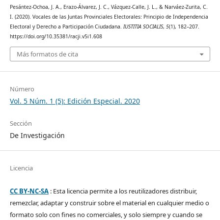
Pesántez-Ochoa, J. A., Erazo-Álvarez, J. C., Vázquez-Calle, J. L., & Narváez-Zurita, C.
I. (2020). Vocales de las Juntas Provinciales Electorales: Principio de Independencia
Electoral y Derecho a Participación Ciudadana.
IUSTITIA SOCIALIS
,
5
(1), 182–207.
https://doi.org/10.35381/racji.v5i1.608
Más formatos de cita
Número
Vol. 5 Núm. 1 (5): Edición Especial. 2020
Sección
De Investigación
Licencia
CC BY-NC-SA
: Esta licencia permite a los reutilizadores distribuir,
remezclar, adaptar y construir sobre el material en cualquier medio o
formato solo con fines no comerciales, y solo siempre y cuando se