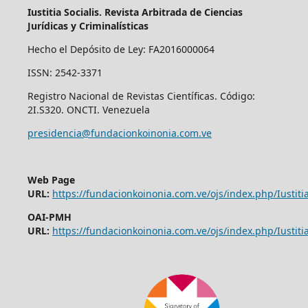
Iustitia Socialis. Revista Arbitrada de Ciencias
Jurídicas y Criminalísticas
Hecho el Depósito de Ley: FA2016000064
ISSN: 2542-3371
Registro Nacional de Revistas Científicas. Código:
2I.S320. ONCTI. Venezuela
presidencia@fundacionkoinonia.com.ve
Web Page
URL:
https://fundacionkoinonia.com.ve/ojs/index.php/Iustitia
OAI-PMH
URL:
https://fundacionkoinonia.com.ve/ojs/index.php/Iustitia