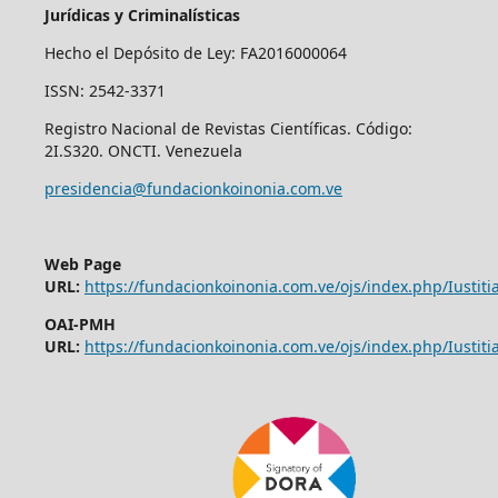
Jurídicas y Criminalísticas
Hecho el Depósito de Ley: FA2016000064
ISSN: 2542-3371
Registro Nacional de Revistas Científicas. Código:
2I.S320. ONCTI. Venezuela
presidencia@fundacionkoinonia.com.ve
Web Page
URL:
https://fundacionkoinonia.com.ve/ojs/index.php/Iustitia
OAI-PMH
URL:
https://fundacionkoinonia.com.ve/ojs/index.php/Iustitia