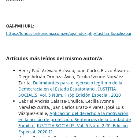
OAI-PMH URL:
https://fundacionkoinonia.com.ve/ojs/index.php/Iustitia_Socialis/oai
Artículos más leídos del mismo autor/a
Henry Paúl Arévalo-Arévalo, Juan Carlos Erazo-Álvarez,
Diego Adrián Ormaza-Ávila, Cecilia Ivonne Narváez-
Zurita,
Delimitantes para el ejercicio legítimo de la
Democracia en el Estado Ecuatoriano
,
IUSTITIA
SOCIALIS: Vol. 5 Núm. 1 (5): Edición Especial. 2020
Gabriel Andrés Galarza-Chullca, Cecilia Ivonne
Narváez-Zurita, Juan Carlos Erazo-Álvarez, José Luis
Vázquez-Calle,
Aplicación del derecho a la motivación
en la acción de protección: Sentencias de la Unidad de
Familia
,
IUSTITIA SOCIALIS: Vol. 5 Núm. 2 (5): Edición
Especial. 2020-II