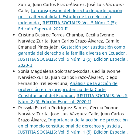
Zurita, Juan Carlos Erazo-Álvarez, José Luis Vázquez-
Calle,
La transgresión del derecho de participación
por la alternabilidad. Estudio de la reelección
indefinida
,
IUSTITIA SOCIALIS: Vol. 5 Núm. 2 (5):
Edición Especial. 2020-II
Cristina Desiree Torres-Chamba, Cecilia Ivonne
Narváez-Zurita, Juan Carlos Erazo-Álvarez, Camilo
Emanuel Pinos-Jaén,
Gestación por sustitución como
garantía del derecho a la familia diversa en Ecuador
,
IUSTITIA SOCIALIS: Vol. 5 Núm. 2 (5): Edición Especial.
2020-II
Sonia Magdalena Solorzano–Rodas, Cecilia Ivonne
Narváez-Zurita, Juan Carlos Erazo-Álvarez, Diego
Fernando Trelles-Vicuña,
Análisis de la acción de
protección en la jurisprudencia de la Corte
Constitucional del Ecuador
,
IUSTITIA SOCIALIS: Vol. 5
Núm. 2 (5): Edición Especial. 2020-II
Prissyla Estrella Rodríguez-Santos, Cecilia Ivonne
Narváez-Zurita, José Luis Vázquez-Calle, Juan Carlos
Erazo-Álvarez,
Importancia de la acción de protección
en el modelo constitucional de derechos y justicia
,
IUSTITIA SOCIALIS: Vol. 5 Núm. 1 (5): Edición Especial.