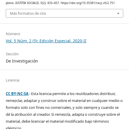
pleno.
IUSTITIA SOCIALIS
,
5
(2), 433–457. https://doi.org/10.35381/racji.v5i2.751
Más formatos de cita
Número
Vol. 5 Núm. 2 (5): Edición Especial. 2020-II
Sección
De Investigación
Licencia
CC BY-NC-SA
: Esta licencia permite a los reutilizadores distribuir,
remezclar, adaptar y construir sobre el material en cualquier medio o
formato solo con fines no comerciales, y solo siempre y cuando se
dé la atribución al creador. Si remezcla, adapta o construye sobre el
material, debe licenciar el material modificado bajo términos
idénticos.