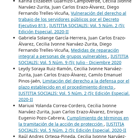
Karina Elizabeth Guarnizo-Campoverde, Cecilia Ivonne
Narváez-Zurita, Juan Carlos Erazo-Álvarez, Diego
Fernando Trelles-Vicuña,
Vulneración del derecho al
trabajo de los servidores públicos por el Decreto
Ejecutivo 813
,
IUSTITIA SOCIALIS: Vol. 5 Núm. 2 (5):
Edición Especial. 2020-II
Gabriela Solange García-Herrera, Juan Carlos Erazo-
Álvarez, Cecilia Ivonne Narváez-Zurita, Diego
Fernando Trelles-Vicuña,
Medidas de reparación
integral a personas de grupos vulnerables
,
IUSTITIA
SOCIALIS: Vol. 5 Núm. 9 (5): Julio - Diciembre 2020
Leydy Soraya Ruiz-Ramón, Cecilia Ivonne Narváez-
Zurita, Juan Carlos Erazo-Álvarez, Camilo Emanuel
Pinos-Jaén,
Limitación del derecho a la defensa por el
plazo establecido en el procedimiento directo
,
IUSTITIA SOCIALIS: Vol. 5 Núm. 2 (5): Edición Especial.
2020-II
Mariuxi Yolanda Correa-Cordero, Cecilia Ivonne
Narváez-Zurita, Juan Carlos Erazo-Álvarez, Enrique
Eugenio Pozo-Cabrera,
Cumplimiento de términos en
la tramitación de la acción de protección
,
IUSTITIA
SOCIALIS: Vol. 5 Núm. 2 (5): Edición Especial. 2020-II
Raúl Andres Ortega-Pineda, Cecilia Ivonne Narváez-