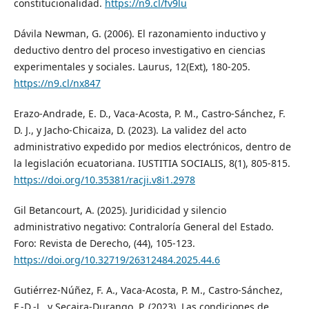
constitucionalidad.
https://n9.cl/fv9lu
Dávila Newman, G. (2006). El razonamiento inductivo y
deductivo dentro del proceso investigativo en ciencias
experimentales y sociales. Laurus, 12(Ext), 180-205.
https://n9.cl/nx847
Erazo-Andrade, E. D., Vaca-Acosta, P. M., Castro-Sánchez, F.
D. J., y Jacho-Chicaiza, D. (2023). La validez del acto
administrativo expedido por medios electrónicos, dentro de
la legislación ecuatoriana. IUSTITIA SOCIALIS, 8(1), 805-815.
https://doi.org/10.35381/racji.v8i1.2978
Gil Betancourt, A. (2025). Juridicidad y silencio
administrativo negativo: Contraloría General del Estado.
Foro: Revista de Derecho, (44), 105-123.
https://doi.org/10.32719/26312484.2025.44.6
Gutiérrez-Núñez, F. A., Vaca-Acosta, P. M., Castro-Sánchez,
F.-D.-J., y Secaira-Durango, P. (2023). Las condiciones de