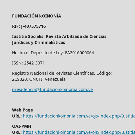
FUNDACIÓN kOINONÍA
RIF: J-407575716
Iustitia Socialis. Revista Arbitrada de Ciencias
Jurídicas y Criminalísticas
Hecho el Depósito de Ley: FA2016000064
ISSN: 2542-3371
Registro Nacional de Revistas Científicas. Código:
2I.S320. ONCTI. Venezuela
presidencia@fundacionkoinonia.com.ve
Web Page
URL:
https://fundacionkoinonia.com.ve/ojs/index.php/Iustitia
OAI-PMH
URL:
https://fundacionkoinonia.com.ve/ojs/index.php/Iustitia