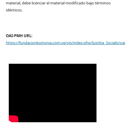
material, debe licenciar el material modificado bajo términos
idénticos.
OAI-PMH URL:
https://fundacionkoinonia.com.ve/ojs/index.php/Iustitia_Socialis/oai